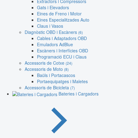
Extractors i Compressors
Gats i Elevadors
Eines de Freno i Motor
Eines Especialitzades Auto
Claus i Vasos
Diagnòstic OBD i Escàners
(6)
Cables i Adaptadors OBD
Emuladors AdBlue
Escàners i Interfícies OBD
Programació ECU i Claus
Accessoris de Cotxe
(24)
Accessoris de Moto
(8)
Baüls i Portacascos
Portaequipatges i Maletes
Accessoris de Bicicleta
(7)
Bateries i Cargadors