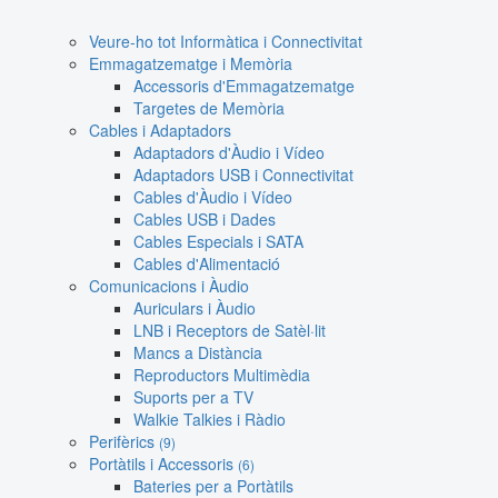
Veure-ho tot Informàtica i Connectivitat
Emmagatzematge i Memòria
Accessoris d'Emmagatzematge
Targetes de Memòria
Cables i Adaptadors
Adaptadors d'Àudio i Vídeo
Adaptadors USB i Connectivitat
Cables d'Àudio i Vídeo
Cables USB i Dades
Cables Especials i SATA
Cables d'Alimentació
Comunicacions i Àudio
Auriculars i Àudio
LNB i Receptors de Satèl·lit
Mancs a Distància
Reproductors Multimèdia
Suports per a TV
Walkie Talkies i Ràdio
Perifèrics
(9)
Portàtils i Accessoris
(6)
Bateries per a Portàtils