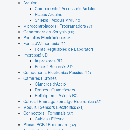
Arduino
Components i Accessoris Arduino
Placas Arduino
Shields i Mòduls Arduino
Microcontroladors i Programadors
(59)
Generadors de Senyals
(20)
Pantalles Electròniques
(6)
Fonts d'Alimentació
(39)
Fonts Regulables de Laboratori
Impressió 3D
Impresores 3D
Peces i Recanvis 3D
Components Electrònics Passius
(40)
Càmeres i Drones
Càmeres d'Acció
Drones i Quadcòpters
Helicòpters i Avions RC
Caixes i Emmagatzematge Electrònica
(23)
Mòduls i Sensors Electrònics
(31)
Connectors i Terminals
(37)
Cablejat Elèctric
Placas PCB i Protoboard
(32)