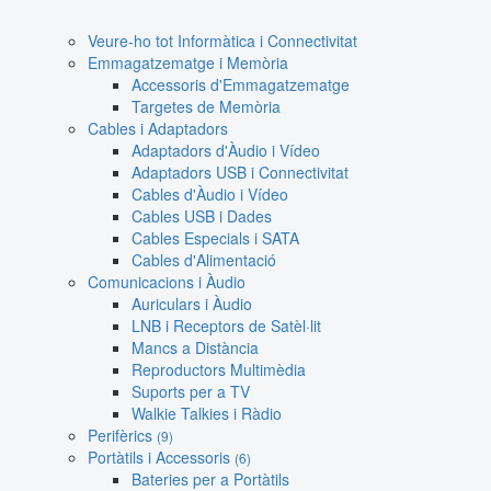
Veure-ho tot Informàtica i Connectivitat
Emmagatzematge i Memòria
Accessoris d'Emmagatzematge
Targetes de Memòria
Cables i Adaptadors
Adaptadors d'Àudio i Vídeo
Adaptadors USB i Connectivitat
Cables d'Àudio i Vídeo
Cables USB i Dades
Cables Especials i SATA
Cables d'Alimentació
Comunicacions i Àudio
Auriculars i Àudio
LNB i Receptors de Satèl·lit
Mancs a Distància
Reproductors Multimèdia
Suports per a TV
Walkie Talkies i Ràdio
Perifèrics
(9)
Portàtils i Accessoris
(6)
Bateries per a Portàtils