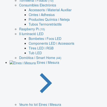
Tornilleria i Fixació
(10)
Consumibles Electrònics
Accessoris i Material Auxiliar
Cintes i Adhesius
Productes Químics i Neteja
Tubos Termoretràctils
Raspberry Pi
(10)
Il·luminació LED
Bombetes i Focs LED
Components LED i Accessoris
Tires LED i RGB
Tub LED
Domòtica i Smart Home
(44)
Eines i Mesura
Veure-ho tot Eines i Mesura