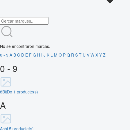
No se encontraron marcas.
0 - 9
A
B
C
D
E
F
G
H
I
J
K
L
M
O
P
Q
R
S
T
U
V
W
X
Y
Z
0 - 9
8BitDo
1 producte(s)
A
Achi
5 producte(s)