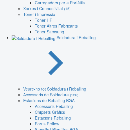
Carregadors per a Portàtils
Xarxes i Connectivitat
(15)
Tòner i Impressió
Tòner HP
Tòner Altres Fabricants
Tòner Samsung
Soldadura i Reballing
Veure-ho tot Soldadura i Reballing
Accessoris de Soldadura
(126)
Estacions de Reballing BGA
Accessoris Reballing
Chipsets Gràfics
Estacions Reballing
Forns Reflow
Stencils i Plantilles BGA