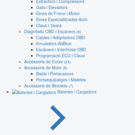
Extractors i Compressors
Gats i Elevadors
Eines de Freno i Motor
Eines Especialitzades Auto
Claus i Vasos
Diagnòstic OBD i Escàners
(6)
Cables i Adaptadors OBD
Emuladors AdBlue
Escàners i Interfícies OBD
Programació ECU i Claus
Accessoris de Cotxe
(24)
Accessoris de Moto
(8)
Baüls i Portacascos
Portaequipatges i Maletes
Accessoris de Bicicleta
(7)
Bateries i Cargadors