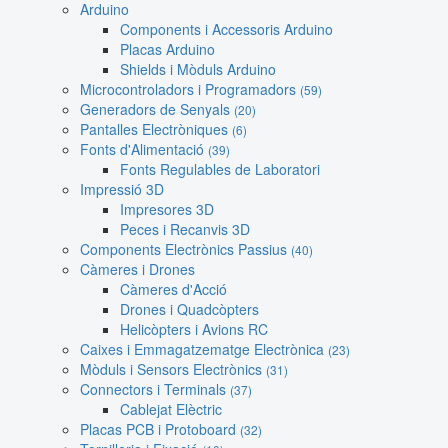
Arduino
Components i Accessoris Arduino
Placas Arduino
Shields i Mòduls Arduino
Microcontroladors i Programadors
(59)
Generadors de Senyals
(20)
Pantalles Electròniques
(6)
Fonts d'Alimentació
(39)
Fonts Regulables de Laboratori
Impressió 3D
Impresores 3D
Peces i Recanvis 3D
Components Electrònics Passius
(40)
Càmeres i Drones
Càmeres d'Acció
Drones i Quadcòpters
Helicòpters i Avions RC
Caixes i Emmagatzematge Electrònica
(23)
Mòduls i Sensors Electrònics
(31)
Connectors i Terminals
(37)
Cablejat Elèctric
Placas PCB i Protoboard
(32)