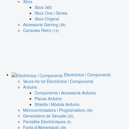
Xbox
Xbox 360
Xbox One i Series
Xbox Original
Accessoris Gaming
(38)
Consoles Retro
(13)
Electrònica i Components
Veure-ho tot Electrònica i Components
Arduino
Components i Accessoris Arduino
Placas Arduino
Shields i Mòduls Arduino
Microcontroladors i Programadors
(59)
Generadors de Senyals
(20)
Pantalles Electròniques
(6)
Fonts d'Alimentació
(39)