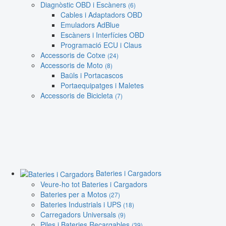
Diagnòstic OBD i Escàners
(6)
Cables i Adaptadors OBD
Emuladors AdBlue
Escàners i Interfícies OBD
Programació ECU i Claus
Accessoris de Cotxe
(24)
Accessoris de Moto
(8)
Baüls i Portacascos
Portaequipatges i Maletes
Accessoris de Bicicleta
(7)
Bateries i Cargadors
Veure-ho tot Bateries i Cargadors
Bateries per a Motos
(27)
Bateries Industrials i UPS
(18)
Carregadors Universals
(9)
Piles i Bateries Recargables
(39)