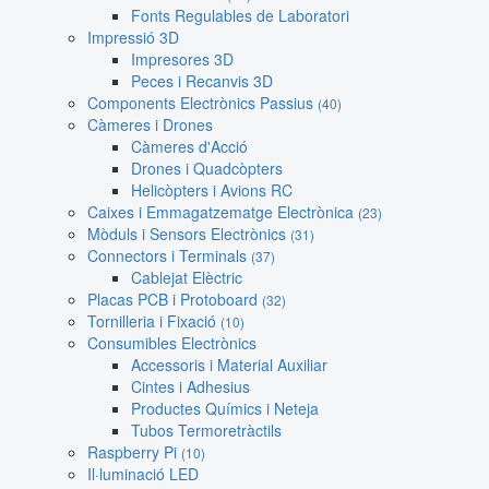
Fonts Regulables de Laboratori
Impressió 3D
Impresores 3D
Peces i Recanvis 3D
Components Electrònics Passius
(40)
Càmeres i Drones
Càmeres d'Acció
Drones i Quadcòpters
Helicòpters i Avions RC
Caixes i Emmagatzematge Electrònica
(23)
Mòduls i Sensors Electrònics
(31)
Connectors i Terminals
(37)
Cablejat Elèctric
Placas PCB i Protoboard
(32)
Tornilleria i Fixació
(10)
Consumibles Electrònics
Accessoris i Material Auxiliar
Cintes i Adhesius
Productes Químics i Neteja
Tubos Termoretràctils
Raspberry Pi
(10)
Il·luminació LED