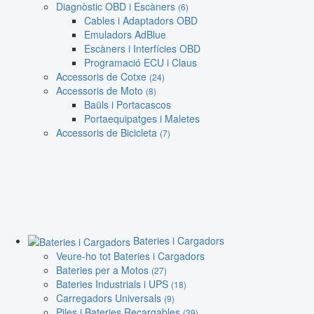
Diagnòstic OBD i Escàners
(6)
Cables i Adaptadors OBD
Emuladors AdBlue
Escàners i Interfícies OBD
Programació ECU i Claus
Accessoris de Cotxe
(24)
Accessoris de Moto
(8)
Baüls i Portacascos
Portaequipatges i Maletes
Accessoris de Bicicleta
(7)
Bateries i Cargadors
Veure-ho tot Bateries i Cargadors
Bateries per a Motos
(27)
Bateries Industrials i UPS
(18)
Carregadors Universals
(9)
Piles i Bateries Recargables
(39)