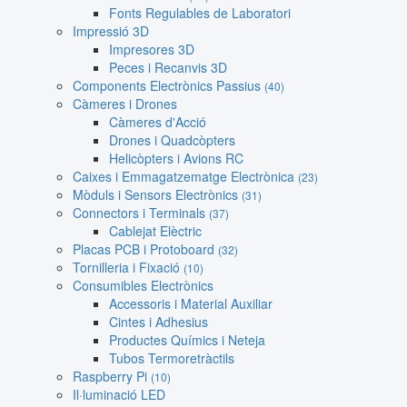
Fonts Regulables de Laboratori
Impressió 3D
Impresores 3D
Peces i Recanvis 3D
Components Electrònics Passius
(40)
Càmeres i Drones
Càmeres d'Acció
Drones i Quadcòpters
Helicòpters i Avions RC
Caixes i Emmagatzematge Electrònica
(23)
Mòduls i Sensors Electrònics
(31)
Connectors i Terminals
(37)
Cablejat Elèctric
Placas PCB i Protoboard
(32)
Tornilleria i Fixació
(10)
Consumibles Electrònics
Accessoris i Material Auxiliar
Cintes i Adhesius
Productes Químics i Neteja
Tubos Termoretràctils
Raspberry Pi
(10)
Il·luminació LED