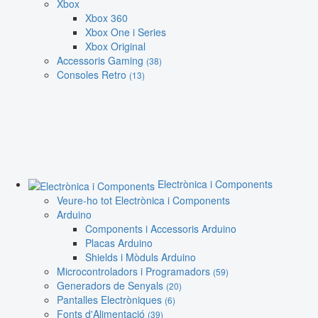
Xbox
Xbox 360
Xbox One i Series
Xbox Original
Accessoris Gaming
(38)
Consoles Retro
(13)
Electrònica i Components
Veure-ho tot Electrònica i Components
Arduino
Components i Accessoris Arduino
Placas Arduino
Shields i Mòduls Arduino
Microcontroladors i Programadors
(59)
Generadors de Senyals
(20)
Pantalles Electròniques
(6)
Fonts d'Alimentació
(39)