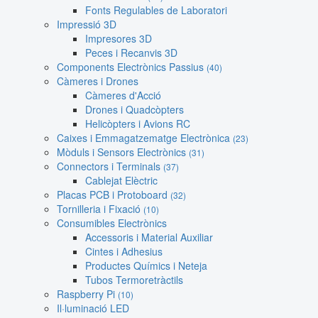
Fonts Regulables de Laboratori
Impressió 3D
Impresores 3D
Peces i Recanvis 3D
Components Electrònics Passius
(40)
Càmeres i Drones
Càmeres d'Acció
Drones i Quadcòpters
Helicòpters i Avions RC
Caixes i Emmagatzematge Electrònica
(23)
Mòduls i Sensors Electrònics
(31)
Connectors i Terminals
(37)
Cablejat Elèctric
Placas PCB i Protoboard
(32)
Tornilleria i Fixació
(10)
Consumibles Electrònics
Accessoris i Material Auxiliar
Cintes i Adhesius
Productes Químics i Neteja
Tubos Termoretràctils
Raspberry Pi
(10)
Il·luminació LED