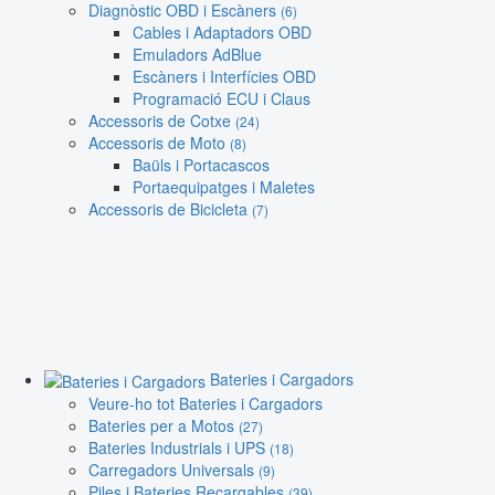
Diagnòstic OBD i Escàners
(6)
Cables i Adaptadors OBD
Emuladors AdBlue
Escàners i Interfícies OBD
Programació ECU i Claus
Accessoris de Cotxe
(24)
Accessoris de Moto
(8)
Baüls i Portacascos
Portaequipatges i Maletes
Accessoris de Bicicleta
(7)
Bateries i Cargadors
Veure-ho tot Bateries i Cargadors
Bateries per a Motos
(27)
Bateries Industrials i UPS
(18)
Carregadors Universals
(9)
Piles i Bateries Recargables
(39)