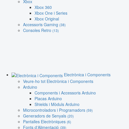
Xbox
Xbox 360
Xbox One i Series
Xbox Original
Accessoris Gaming
(38)
Consoles Retro
(13)
Electrònica i Components
Veure-ho tot Electrònica i Components
Arduino
Components i Accessoris Arduino
Placas Arduino
Shields i Mòduls Arduino
Microcontroladors i Programadors
(59)
Generadors de Senyals
(20)
Pantalles Electròniques
(6)
Fonts d'Alimentació
(39)