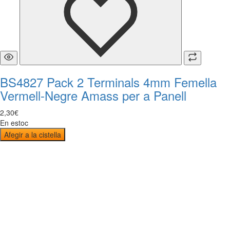
BS4827 Pack 2 Terminals 4mm Femella
Vermell-Negre Amass per a Panell
2
,
30
€
En estoc
Afegir a la cistella