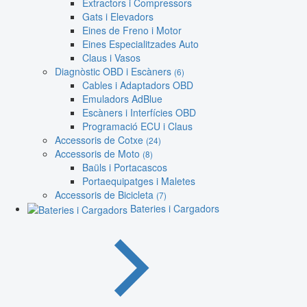
Extractors i Compressors
Gats i Elevadors
Eines de Freno i Motor
Eines Especialitzades Auto
Claus i Vasos
Diagnòstic OBD i Escàners
(6)
Cables i Adaptadors OBD
Emuladors AdBlue
Escàners i Interfícies OBD
Programació ECU i Claus
Accessoris de Cotxe
(24)
Accessoris de Moto
(8)
Baüls i Portacascos
Portaequipatges i Maletes
Accessoris de Bicicleta
(7)
Bateries i Cargadors