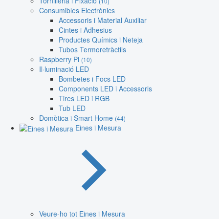
Tornilleria i Fixació
(10)
Consumibles Electrònics
Accessoris i Material Auxiliar
Cintes i Adhesius
Productes Químics i Neteja
Tubos Termoretràctils
Raspberry Pi
(10)
Il·luminació LED
Bombetes i Focs LED
Components LED i Accessoris
Tires LED i RGB
Tub LED
Domòtica i Smart Home
(44)
Eines i Mesura
Veure-ho tot Eines i Mesura