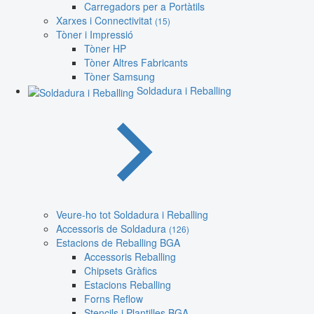
Carregadors per a Portàtils
Xarxes i Connectivitat
(15)
Tòner i Impressió
Tòner HP
Tòner Altres Fabricants
Tòner Samsung
Soldadura i Reballing
Veure-ho tot Soldadura i Reballing
Accessoris de Soldadura
(126)
Estacions de Reballing BGA
Accessoris Reballing
Chipsets Gràfics
Estacions Reballing
Forns Reflow
Stencils i Plantilles BGA