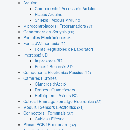
Arduino
Components i Accessoris Arduino
Placas Arduino
Shields i Mòduls Arduino
Microcontroladors i Programadors
(59)
Generadors de Senyals
(20)
Pantalles Electròniques
(6)
Fonts d'Alimentació
(39)
Fonts Regulables de Laboratori
Impressió 3D
Impresores 3D
Peces i Recanvis 3D
Components Electrònics Passius
(40)
Càmeres i Drones
Càmeres d'Acció
Drones i Quadcòpters
Helicòpters i Avions RC
Caixes i Emmagatzematge Electrònica
(23)
Mòduls i Sensors Electrònics
(31)
Connectors i Terminals
(37)
Cablejat Elèctric
Placas PCB i Protoboard
(32)