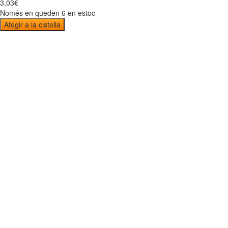
3
,
03
€
Només en queden 6 en estoc
Afegir a la cistella