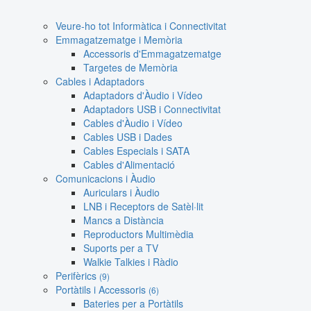
Veure-ho tot Informàtica i Connectivitat
Emmagatzematge i Memòria
Accessoris d'Emmagatzematge
Targetes de Memòria
Cables i Adaptadors
Adaptadors d'Àudio i Vídeo
Adaptadors USB i Connectivitat
Cables d'Àudio i Vídeo
Cables USB i Dades
Cables Especials i SATA
Cables d'Alimentació
Comunicacions i Àudio
Auriculars i Àudio
LNB i Receptors de Satèl·lit
Mancs a Distància
Reproductors Multimèdia
Suports per a TV
Walkie Talkies i Ràdio
Perifèrics
(9)
Portàtils i Accessoris
(6)
Bateries per a Portàtils