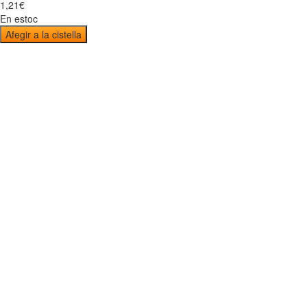
1
,
21
€
En estoc
Afegir a la cistella