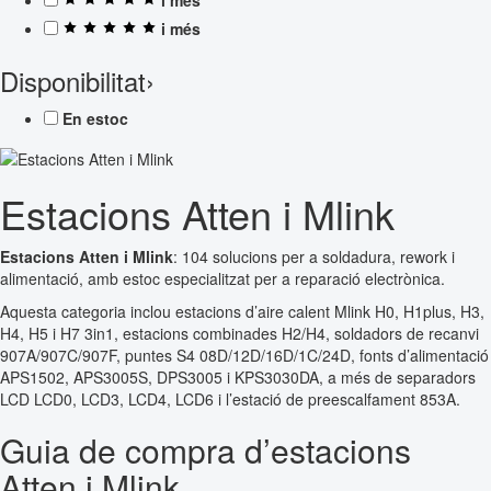
i més
Disponibilitat
›
En estoc
Estacions Atten i Mlink
Estacions Atten i Mlink
: 104 solucions per a soldadura, rework i
alimentació, amb estoc especialitzat per a reparació electrònica.
Aquesta categoria inclou estacions d’aire calent Mlink H0, H1plus, H3,
H4, H5 i H7 3in1, estacions combinades H2/H4, soldadors de recanvi
907A/907C/907F, puntes S4 08D/12D/16D/1C/24D, fonts d’alimentació
APS1502, APS3005S, DPS3005 i KPS3030DA, a més de separadors
LCD LCD0, LCD3, LCD4, LCD6 i l’estació de preescalfament 853A.
Guia de compra d’estacions
Atten i Mlink