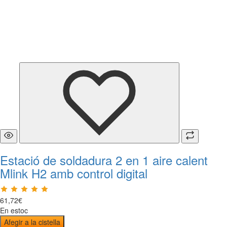
Estació de soldadura 2 en 1 aire calent
Mlink H2 amb control digital
61
,
72
€
En estoc
Afegir a la cistella