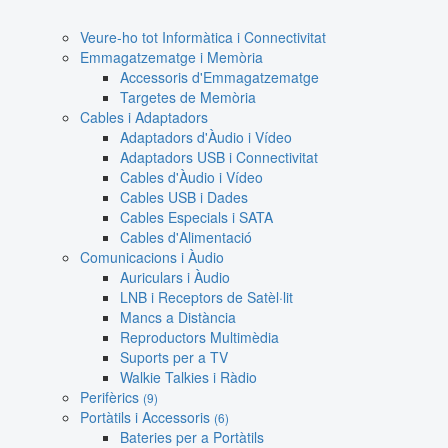
Veure-ho tot Informàtica i Connectivitat
Emmagatzematge i Memòria
Accessoris d'Emmagatzematge
Targetes de Memòria
Cables i Adaptadors
Adaptadors d'Àudio i Vídeo
Adaptadors USB i Connectivitat
Cables d'Àudio i Vídeo
Cables USB i Dades
Cables Especials i SATA
Cables d'Alimentació
Comunicacions i Àudio
Auriculars i Àudio
LNB i Receptors de Satèl·lit
Mancs a Distància
Reproductors Multimèdia
Suports per a TV
Walkie Talkies i Ràdio
Perifèrics
(9)
Portàtils i Accessoris
(6)
Bateries per a Portàtils