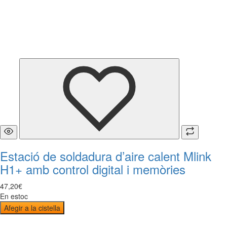
Estació de soldadura d’aire calent Mlink
H1+ amb control digital i memòries
47
,
20
€
En estoc
Afegir a la cistella