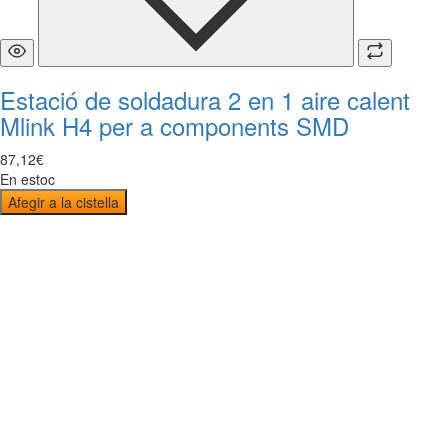
Estació de soldadura 2 en 1 aire calent
Mlink H4 per a components SMD
87
,
12
€
En estoc
Afegir a la cistella