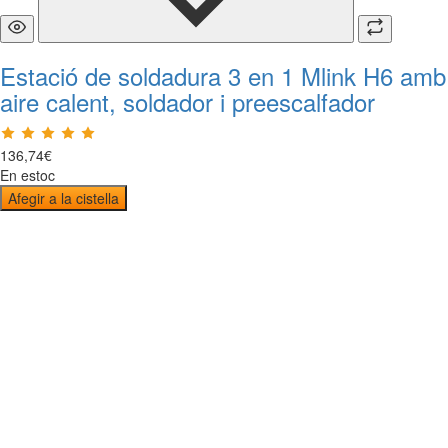
Estació de soldadura 3 en 1 Mlink H6 amb
aire calent, soldador i preescalfador
136
,
74
€
En estoc
Afegir a la cistella