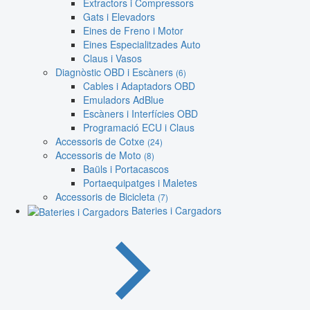
Extractors i Compressors
Gats i Elevadors
Eines de Freno i Motor
Eines Especialitzades Auto
Claus i Vasos
Diagnòstic OBD i Escàners
(6)
Cables i Adaptadors OBD
Emuladors AdBlue
Escàners i Interfícies OBD
Programació ECU i Claus
Accessoris de Cotxe
(24)
Accessoris de Moto
(8)
Baüls i Portacascos
Portaequipatges i Maletes
Accessoris de Bicicleta
(7)
Bateries i Cargadors