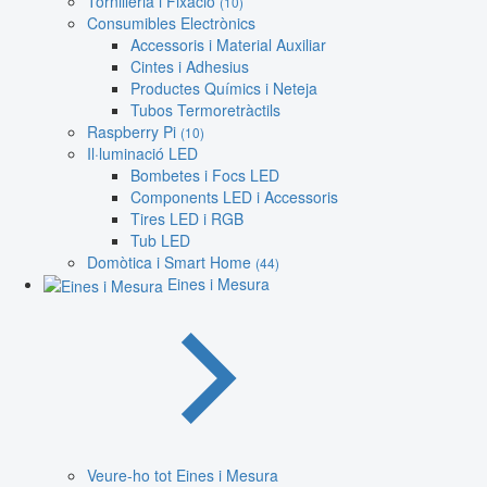
Tornilleria i Fixació
(10)
Consumibles Electrònics
Accessoris i Material Auxiliar
Cintes i Adhesius
Productes Químics i Neteja
Tubos Termoretràctils
Raspberry Pi
(10)
Il·luminació LED
Bombetes i Focs LED
Components LED i Accessoris
Tires LED i RGB
Tub LED
Domòtica i Smart Home
(44)
Eines i Mesura
Veure-ho tot Eines i Mesura