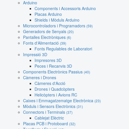
Arduino
Components i Accessoris Arduino
Placas Arduino
Shields i Mòduls Arduino
Microcontroladors i Programadors
(59)
Generadors de Senyals
(20)
Pantalles Electròniques
(6)
Fonts d'Alimentació
(39)
Fonts Regulables de Laboratori
Impressió 3D
Impresores 3D
Peces i Recanvis 3D
Components Electrònics Passius
(40)
Càmeres i Drones
Càmeres d'Acció
Drones i Quadcòpters
Helicòpters i Avions RC
Caixes i Emmagatzematge Electrònica
(23)
Mòduls i Sensors Electrònics
(31)
Connectors i Terminals
(37)
Cablejat Elèctric
Placas PCB i Protoboard
(32)