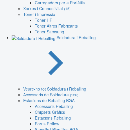
Carregadors per a Portàtils
Xarxes i Connectivitat
(15)
Tòner i Impressió
Tòner HP
Tòner Altres Fabricants
Tòner Samsung
Soldadura i Reballing
Veure-ho tot Soldadura i Reballing
Accessoris de Soldadura
(126)
Estacions de Reballing BGA
Accessoris Reballing
Chipsets Gràfics
Estacions Reballing
Forns Reflow
Stencils i Plantilles BGA