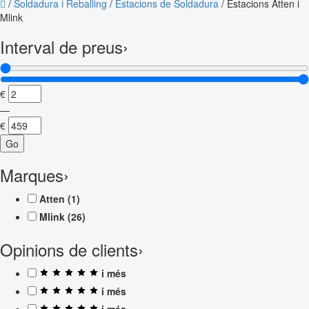
/
Soldadura i Reballing
/
Estacions de Soldadura
/
Estacions Atten i
Mlink
Interval de preus
›
€
—
€
Go
Marques
›
Atten
(1)
Mlink
(26)
Opinions de clients
›
i més
i més
i més