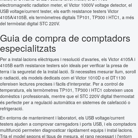
electromagnetic radiation meter, el Victor 1000V voltage detector, el
USB voltage/current tester, els earth resistance testers Victor
4105A/4105B, els termòmetres digitals TP101, TP300 i HTC1, a més
del termòstat digital STC 220V.
Guia de compra de comptadors
especialitzats
Per a instal·lacions elèctriques i resolució d'avaries, els Victor 4105A i
4105B earth resistance testers són ideals per verificar la presa de
terra i la seguretat de la instal·lació. Si necessites mesurar llum, soroll
o radiació, els models dedicats com el Victor 1010D o el DT1130
ofereixen lectures precises i fàcils d'interpretar. Per a control de
temperatura, els termòmetres TP101, TP300 i HTC1 cobreixen usos
domèstics i professionals, mentre que el STC 220V digital thermostat
és perfecte per a regulació automàtica en sistemes de calefacció o
refrigeració.
En entorns de manteniment i laboratori, els USB voltage/current
testers ajuden a comprovar carregadors i ports USB, i els comptadors
multifunció permeten diagnosticar ràpidament equips i instal·lacions.
Tria el model segons el tipus de mesura, el rang necessari i l'entorn