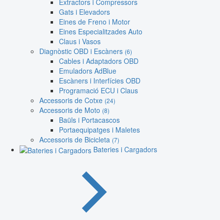
Extractors i Compressors
Gats i Elevadors
Eines de Freno i Motor
Eines Especialitzades Auto
Claus i Vasos
Diagnòstic OBD i Escàners
(6)
Cables i Adaptadors OBD
Emuladors AdBlue
Escàners i Interfícies OBD
Programació ECU i Claus
Accessoris de Cotxe
(24)
Accessoris de Moto
(8)
Baüls i Portacascos
Portaequipatges i Maletes
Accessoris de Bicicleta
(7)
Bateries i Cargadors