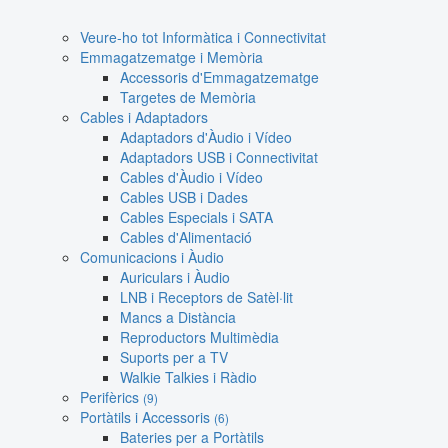
Veure-ho tot Informàtica i Connectivitat
Emmagatzematge i Memòria
Accessoris d'Emmagatzematge
Targetes de Memòria
Cables i Adaptadors
Adaptadors d'Àudio i Vídeo
Adaptadors USB i Connectivitat
Cables d'Àudio i Vídeo
Cables USB i Dades
Cables Especials i SATA
Cables d'Alimentació
Comunicacions i Àudio
Auriculars i Àudio
LNB i Receptors de Satèl·lit
Mancs a Distància
Reproductors Multimèdia
Suports per a TV
Walkie Talkies i Ràdio
Perifèrics
(9)
Portàtils i Accessoris
(6)
Bateries per a Portàtils