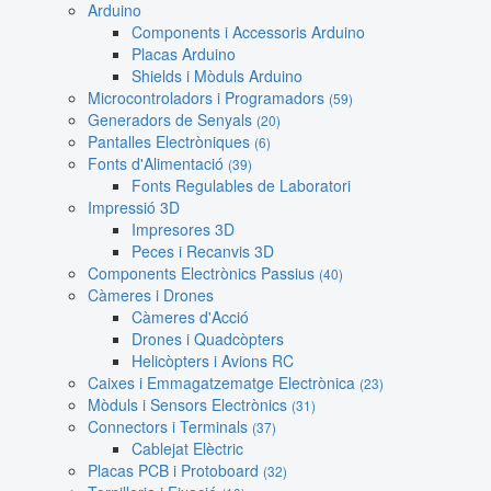
Arduino
Components i Accessoris Arduino
Placas Arduino
Shields i Mòduls Arduino
Microcontroladors i Programadors
(59)
Generadors de Senyals
(20)
Pantalles Electròniques
(6)
Fonts d'Alimentació
(39)
Fonts Regulables de Laboratori
Impressió 3D
Impresores 3D
Peces i Recanvis 3D
Components Electrònics Passius
(40)
Càmeres i Drones
Càmeres d'Acció
Drones i Quadcòpters
Helicòpters i Avions RC
Caixes i Emmagatzematge Electrònica
(23)
Mòduls i Sensors Electrònics
(31)
Connectors i Terminals
(37)
Cablejat Elèctric
Placas PCB i Protoboard
(32)