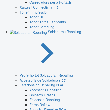
Carregadors per a Portàtils
Xarxes i Connectivitat
(15)
Tòner i Impressió
Tòner HP
Tòner Altres Fabricants
Tòner Samsung
Soldadura i Reballing
Veure-ho tot Soldadura i Reballing
Accessoris de Soldadura
(126)
Estacions de Reballing BGA
Accessoris Reballing
Chipsets Gràfics
Estacions Reballing
Forns Reflow
Stencils i Plantilles BGA