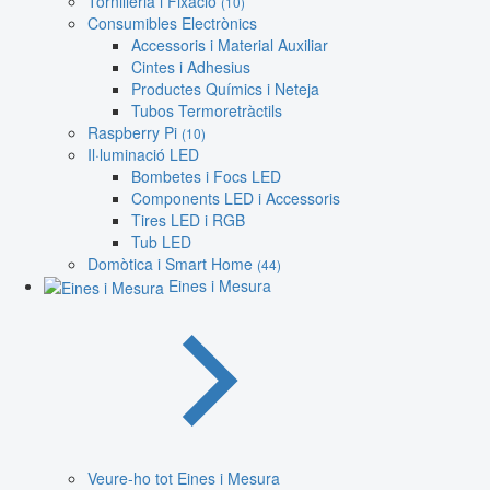
Tornilleria i Fixació
(10)
Consumibles Electrònics
Accessoris i Material Auxiliar
Cintes i Adhesius
Productes Químics i Neteja
Tubos Termoretràctils
Raspberry Pi
(10)
Il·luminació LED
Bombetes i Focs LED
Components LED i Accessoris
Tires LED i RGB
Tub LED
Domòtica i Smart Home
(44)
Eines i Mesura
Veure-ho tot Eines i Mesura