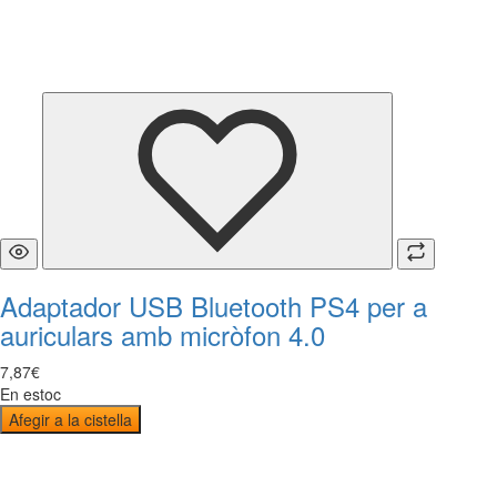
Adaptador USB Bluetooth PS4 per a
auriculars amb micròfon 4.0
7
,
87
€
En estoc
Afegir a la cistella