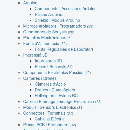
Arduino
Components i Accessoris Arduino
Placas Arduino
Shields i Mòduls Arduino
Microcontroladors i Programadors
(59)
Generadors de Senyals
(20)
Pantalles Electròniques
(6)
Fonts d'Alimentació
(39)
Fonts Regulables de Laboratori
Impressió 3D
Impresores 3D
Peces i Recanvis 3D
Components Electrònics Passius
(40)
Càmeres i Drones
Càmeres d'Acció
Drones i Quadcòpters
Helicòpters i Avions RC
Caixes i Emmagatzematge Electrònica
(23)
Mòduls i Sensors Electrònics
(31)
Connectors i Terminals
(37)
Cablejat Elèctric
Placas PCB i Protoboard
(32)