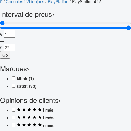
/
Consoles i Videojocs
/
PlayStation
/
PlayStation 4 i 5
Interval de preus
›
€
—
€
Go
Marques
›
Mlink
(1)
satkit
(33)
Opinions de clients
›
i més
i més
i més