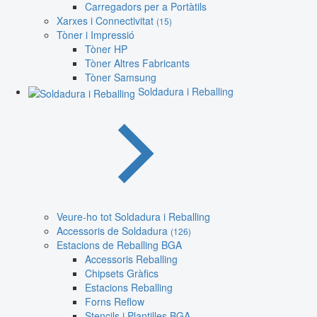
Carregadors per a Portàtils
Xarxes i Connectivitat
(15)
Tòner i Impressió
Tòner HP
Tòner Altres Fabricants
Tòner Samsung
Soldadura i Reballing
Veure-ho tot Soldadura i Reballing
Accessoris de Soldadura
(126)
Estacions de Reballing BGA
Accessoris Reballing
Chipsets Gràfics
Estacions Reballing
Forns Reflow
Stencils i Plantilles BGA