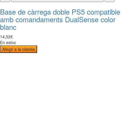
Base de càrrega doble PS5 compatible
amb comandaments DualSense color
blanc
14
,
52
€
En estoc
Afegir a la cistella