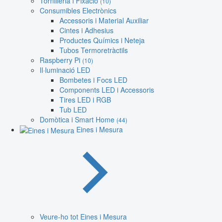
Tornilleria i Fixació
(10)
Consumibles Electrònics
Accessoris i Material Auxiliar
Cintes i Adhesius
Productes Químics i Neteja
Tubos Termoretràctils
Raspberry Pi
(10)
Il·luminació LED
Bombetes i Focs LED
Components LED i Accessoris
Tires LED i RGB
Tub LED
Domòtica i Smart Home
(44)
Eines i Mesura
Veure-ho tot Eines i Mesura