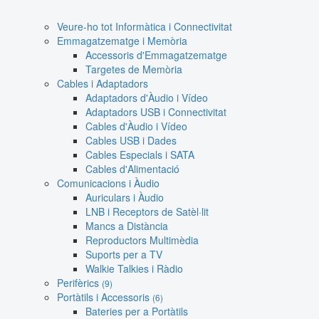
Veure-ho tot Informàtica i Connectivitat
Emmagatzematge i Memòria
Accessoris d'Emmagatzematge
Targetes de Memòria
Cables i Adaptadors
Adaptadors d'Àudio i Vídeo
Adaptadors USB i Connectivitat
Cables d'Àudio i Vídeo
Cables USB i Dades
Cables Especials i SATA
Cables d'Alimentació
Comunicacions i Àudio
Auriculars i Àudio
LNB i Receptors de Satèl·lit
Mancs a Distància
Reproductors Multimèdia
Suports per a TV
Walkie Talkies i Ràdio
Perifèrics
(9)
Portàtils i Accessoris
(6)
Bateries per a Portàtils