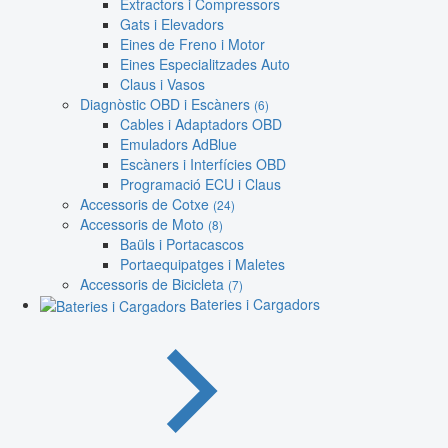
Extractors i Compressors
Gats i Elevadors
Eines de Freno i Motor
Eines Especialitzades Auto
Claus i Vasos
Diagnòstic OBD i Escàners
(6)
Cables i Adaptadors OBD
Emuladors AdBlue
Escàners i Interfícies OBD
Programació ECU i Claus
Accessoris de Cotxe
(24)
Accessoris de Moto
(8)
Baüls i Portacascos
Portaequipatges i Maletes
Accessoris de Bicicleta
(7)
Bateries i Cargadors