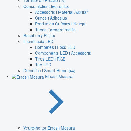
Tornilleria i Fixació
(10)
Consumibles Electrònics
Accessoris i Material Auxiliar
Cintes i Adhesius
Productes Químics i Neteja
Tubos Termoretràctils
Raspberry Pi
(10)
Il·luminació LED
Bombetes i Focs LED
Components LED i Accessoris
Tires LED i RGB
Tub LED
Domòtica i Smart Home
(44)
Eines i Mesura
Veure-ho tot Eines i Mesura