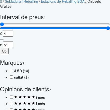
/
Soldadura i Reballing
/
Estacions de Reballing BGA
/
Chipsets
Gràfics
Interval de preus
›
€
—
€
Go
Marques
›
AMD
(14)
satkit
(2)
Opinions de clients
›
i més
i més
i més