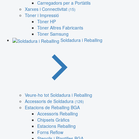
Carregadors per a Portàtils
Xarxes i Connectivitat
(15)
Tòner i Impressió
Tòner HP
Tòner Altres Fabricants
Tòner Samsung
Soldadura i Reballing
Veure-ho tot Soldadura i Reballing
Accessoris de Soldadura
(126)
Estacions de Reballing BGA
Accessoris Reballing
Chipsets Gràfics
Estacions Reballing
Forns Reflow
Stencils i Plantilles BGA