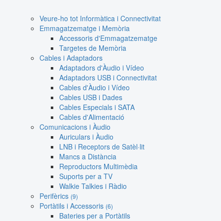
Veure-ho tot Informàtica i Connectivitat
Emmagatzematge i Memòria
Accessoris d'Emmagatzematge
Targetes de Memòria
Cables i Adaptadors
Adaptadors d'Àudio i Vídeo
Adaptadors USB i Connectivitat
Cables d'Àudio i Vídeo
Cables USB i Dades
Cables Especials i SATA
Cables d'Alimentació
Comunicacions i Àudio
Auriculars i Àudio
LNB i Receptors de Satèl·lit
Mancs a Distància
Reproductors Multimèdia
Suports per a TV
Walkie Talkies i Ràdio
Perifèrics
(9)
Portàtils i Accessoris
(6)
Bateries per a Portàtils