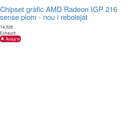
Chipset gràfic AMD Radeon IGP 216
sense plom - nou i rebolejat
14
,
52
€
Exhaurit
Avisa'm