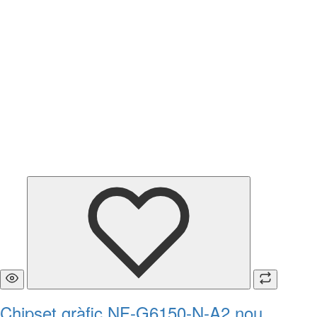
Chipset gràfic NF-G6150-N-A2 nou