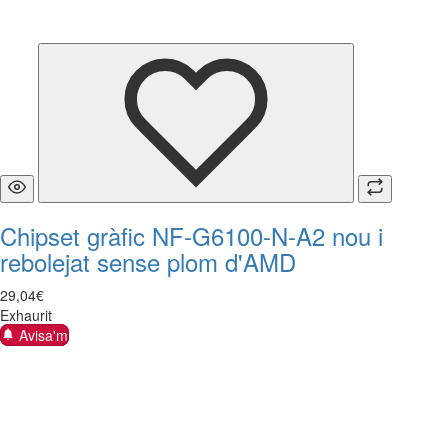
Chipset gràfic NF-G6100-N-A2 nou i
rebolejat sense plom d'AMD
29
,
04
€
Exhaurit
Avisa'm