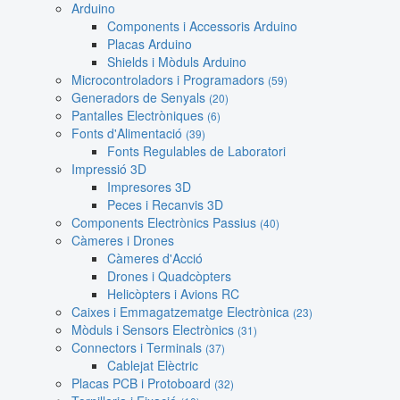
Arduino
Components i Accessoris Arduino
Placas Arduino
Shields i Mòduls Arduino
Microcontroladors i Programadors
(59)
Generadors de Senyals
(20)
Pantalles Electròniques
(6)
Fonts d'Alimentació
(39)
Fonts Regulables de Laboratori
Impressió 3D
Impresores 3D
Peces i Recanvis 3D
Components Electrònics Passius
(40)
Càmeres i Drones
Càmeres d'Acció
Drones i Quadcòpters
Helicòpters i Avions RC
Caixes i Emmagatzematge Electrònica
(23)
Mòduls i Sensors Electrònics
(31)
Connectors i Terminals
(37)
Cablejat Elèctric
Placas PCB i Protoboard
(32)