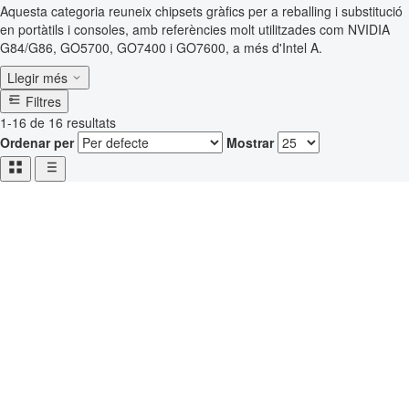
Aquesta categoria reuneix chipsets gràfics per a reballing i substitució
en portàtils i consoles, amb referències molt utilitzades com NVIDIA
G84/G86, GO5700, GO7400 i GO7600, a més d'Intel A.
Llegir més
Filtres
1-16 de 16 resultats
Ordenar per
Mostrar