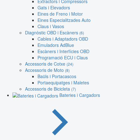
Extractors i Compressors
Gats i Elevadors
Eines de Freno i Motor
Eines Especialitzades Auto
Claus i Vasos
Diagnòstic OBD i Escàners
(6)
Cables i Adaptadors OBD
Emuladors AdBlue
Escàners i Interfícies OBD
Programació ECU i Claus
Accessoris de Cotxe
(24)
Accessoris de Moto
(8)
Baüls i Portacascos
Portaequipatges i Maletes
Accessoris de Bicicleta
(7)
Bateries i Cargadors