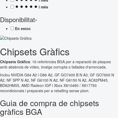
i més
Disponibilitat
›
En estoc
Chipsets Gràfics
Chipsets Gràfics
: 16 referències BGA per a reparació de plaques
amb absència de vídeo, imatge corrupta o fallades d'arrencada.
Inclou NVIDIA G84 A2 i G86 A2, GF GO7400 B N A3, GF GO7600 N
A2, NF SPP N A2, NF G6100 N A2, NF G6150 N A2, AC82PM45,
BD82HM55, AMD Radeon IGP i Xbox X810480 / X817793
recondicionats i preparats per a reballing sense plom.
Guia de compra de chipsets
gràfics BGA