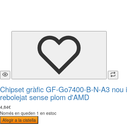
Chipset gràfic GF-Go7400-B-N-A3 nou i
rebolejat sense plom d'AMD
4
,
84
€
Només en queden 1 en estoc
Afegir a la cistella