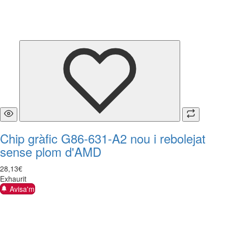
Chip gràfic G86-631-A2 nou i rebolejat
sense plom d'AMD
28
,
13
€
Exhaurit
Avisa'm