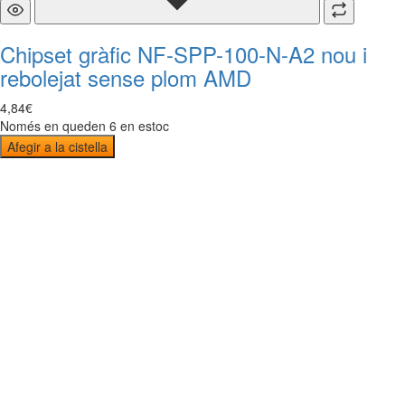
Chipset gràfic NF-SPP-100-N-A2 nou i
rebolejat sense plom AMD
4
,
84
€
Només en queden 6 en estoc
Afegir a la cistella