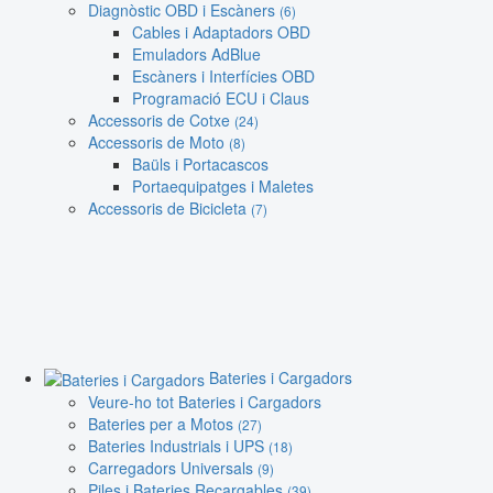
Diagnòstic OBD i Escàners
(6)
Cables i Adaptadors OBD
Emuladors AdBlue
Escàners i Interfícies OBD
Programació ECU i Claus
Accessoris de Cotxe
(24)
Accessoris de Moto
(8)
Baüls i Portacascos
Portaequipatges i Maletes
Accessoris de Bicicleta
(7)
Bateries i Cargadors
Veure-ho tot Bateries i Cargadors
Bateries per a Motos
(27)
Bateries Industrials i UPS
(18)
Carregadors Universals
(9)
Piles i Bateries Recargables
(39)