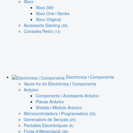
Xbox
Xbox 360
Xbox One i Series
Xbox Original
Accessoris Gaming
(38)
Consoles Retro
(13)
Electrònica i Components
Veure-ho tot Electrònica i Components
Arduino
Components i Accessoris Arduino
Placas Arduino
Shields i Mòduls Arduino
Microcontroladors i Programadors
(59)
Generadors de Senyals
(20)
Pantalles Electròniques
(6)
Fonts d'Alimentació
(39)