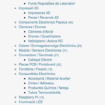
Fonts Regulables de Laboratori
Impressió 3D
Impresores 3D
Peces i Recanvis 3D
Components Electrònics Passius
(40)
Càmeres i Drones
Càmeres d'Acció
Drones i Quadcòpters
Helicòpters i Avions RC
Caixes i Emmagatzematge Electrònica
(23)
Mòduls i Sensors Electrònics
(31)
Connectors i Terminals
(37)
Cablejat Elèctric
Placas PCB i Protoboard
(32)
Tornilleria i Fixació
(10)
Consumibles Electrònics
Accessoris i Material Auxiliar
Cintes i Adhesius
Productes Químics i Neteja
Tubos Termoretràctils
Raspberry Pi
(10)
Il·luminació LED