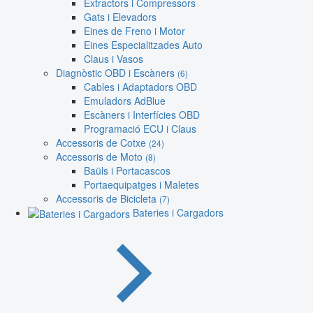
Extractors i Compressors
Gats i Elevadors
Eines de Freno i Motor
Eines Especialitzades Auto
Claus i Vasos
Diagnòstic OBD i Escàners
(6)
Cables i Adaptadors OBD
Emuladors AdBlue
Escàners i Interfícies OBD
Programació ECU i Claus
Accessoris de Cotxe
(24)
Accessoris de Moto
(8)
Baüls i Portacascos
Portaequipatges i Maletes
Accessoris de Bicicleta
(7)
Bateries i Cargadors