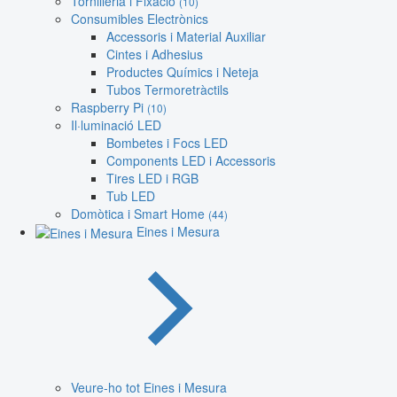
Tornilleria i Fixació
(10)
Consumibles Electrònics
Accessoris i Material Auxiliar
Cintes i Adhesius
Productes Químics i Neteja
Tubos Termoretràctils
Raspberry Pi
(10)
Il·luminació LED
Bombetes i Focs LED
Components LED i Accessoris
Tires LED i RGB
Tub LED
Domòtica i Smart Home
(44)
Eines i Mesura
Veure-ho tot Eines i Mesura