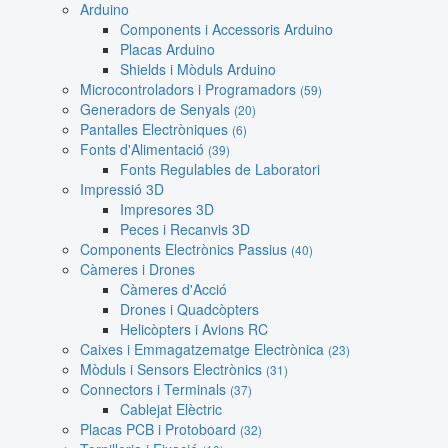
Arduino
Components i Accessoris Arduino
Placas Arduino
Shields i Mòduls Arduino
Microcontroladors i Programadors
(59)
Generadors de Senyals
(20)
Pantalles Electròniques
(6)
Fonts d'Alimentació
(39)
Fonts Regulables de Laboratori
Impressió 3D
Impresores 3D
Peces i Recanvis 3D
Components Electrònics Passius
(40)
Càmeres i Drones
Càmeres d'Acció
Drones i Quadcòpters
Helicòpters i Avions RC
Caixes i Emmagatzematge Electrònica
(23)
Mòduls i Sensors Electrònics
(31)
Connectors i Terminals
(37)
Cablejat Elèctric
Placas PCB i Protoboard
(32)