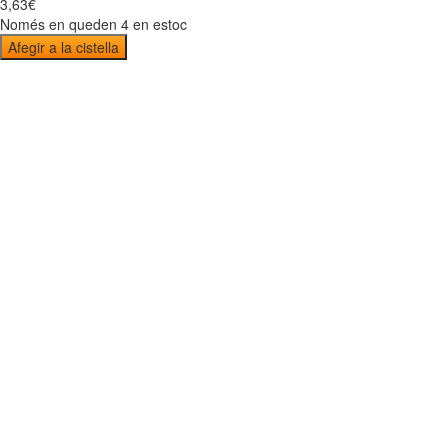
3
,
63
€
Només en queden 4 en estoc
Afegir a la cistella