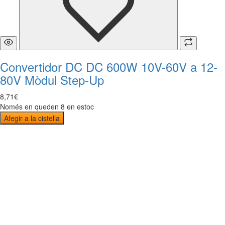
Convertidor DC DC 600W 10V-60V a 12-
80V Mòdul Step-Up
8
,
71
€
Només en queden 8 en estoc
Afegir a la cistella