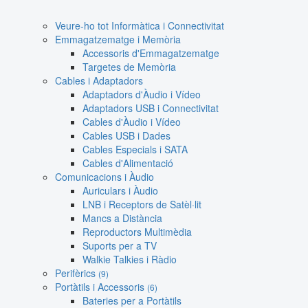
Veure-ho tot Informàtica i Connectivitat
Emmagatzematge i Memòria
Accessoris d'Emmagatzematge
Targetes de Memòria
Cables i Adaptadors
Adaptadors d'Àudio i Vídeo
Adaptadors USB i Connectivitat
Cables d'Àudio i Vídeo
Cables USB i Dades
Cables Especials i SATA
Cables d'Alimentació
Comunicacions i Àudio
Auriculars i Àudio
LNB i Receptors de Satèl·lit
Mancs a Distància
Reproductors Multimèdia
Suports per a TV
Walkie Talkies i Ràdio
Perifèrics
(9)
Portàtils i Accessoris
(6)
Bateries per a Portàtils