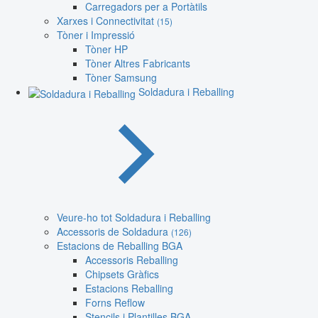
Carregadors per a Portàtils
Xarxes i Connectivitat
(15)
Tòner i Impressió
Tòner HP
Tòner Altres Fabricants
Tòner Samsung
Soldadura i Reballing
Veure-ho tot Soldadura i Reballing
Accessoris de Soldadura
(126)
Estacions de Reballing BGA
Accessoris Reballing
Chipsets Gràfics
Estacions Reballing
Forns Reflow
Stencils i Plantilles BGA