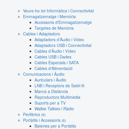
Veure-ho tot Informàtica i Connectivitat
Emmagatzematge i Memòria
Accessoris d'Emmagatzematge
Targetes de Memòria
Cables i Adaptadors
Adaptadors d'Àudio i Vídeo
Adaptadors USB i Connectivitat
Cables d'Àudio i Vídeo
Cables USB i Dades
Cables Especials i SATA
Cables d'Alimentació
Comunicacions i Àudio
Auriculars i Àudio
LNB i Receptors de Satèl·lit
Mancs a Distància
Reproductors Multimèdia
Suports per a TV
Walkie Talkies i Ràdio
Perifèrics
(9)
Portàtils i Accessoris
(6)
Bateries per a Portàtils