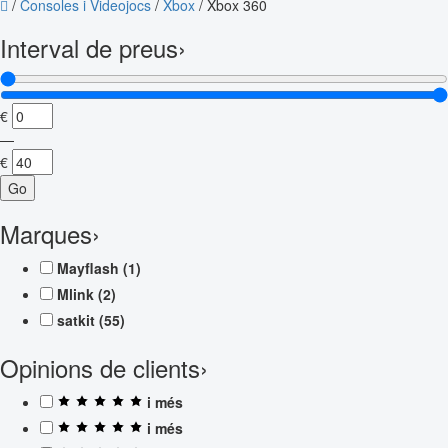
/
Consoles i Videojocs
/
Xbox
/
Xbox 360
Interval de preus
›
€
—
€
Go
Marques
›
Mayflash
(1)
Mlink
(2)
satkit
(55)
Opinions de clients
›
i més
i més