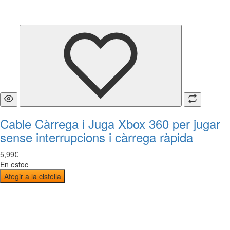
Cable Càrrega i Juga Xbox 360 per jugar
sense interrupcions i càrrega ràpida
5
,
99
€
En estoc
Afegir a la cistella