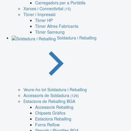
Carregadors per a Portàtils
Xarxes i Connectivitat
(15)
Tòner i Impressió
Tòner HP
Tòner Altres Fabricants
Tòner Samsung
Soldadura i Reballing
Veure-ho tot Soldadura i Reballing
Accessoris de Soldadura
(126)
Estacions de Reballing BGA
Accessoris Reballing
Chipsets Gràfics
Estacions Reballing
Forns Reflow
Stencils i Plantilles BGA