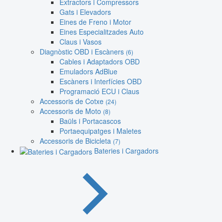
Extractors i Compressors
Gats i Elevadors
Eines de Freno i Motor
Eines Especialitzades Auto
Claus i Vasos
Diagnòstic OBD i Escàners
(6)
Cables i Adaptadors OBD
Emuladors AdBlue
Escàners i Interfícies OBD
Programació ECU i Claus
Accessoris de Cotxe
(24)
Accessoris de Moto
(8)
Baüls i Portacascos
Portaequipatges i Maletes
Accessoris de Bicicleta
(7)
Bateries i Cargadors