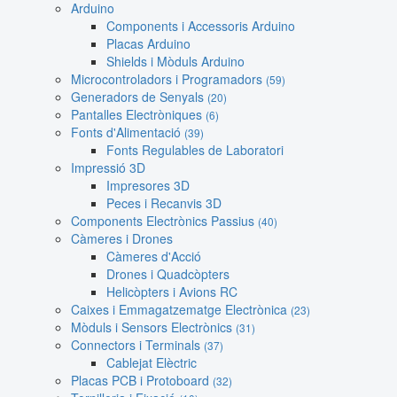
Arduino
Components i Accessoris Arduino
Placas Arduino
Shields i Mòduls Arduino
Microcontroladors i Programadors
(59)
Generadors de Senyals
(20)
Pantalles Electròniques
(6)
Fonts d'Alimentació
(39)
Fonts Regulables de Laboratori
Impressió 3D
Impresores 3D
Peces i Recanvis 3D
Components Electrònics Passius
(40)
Càmeres i Drones
Càmeres d'Acció
Drones i Quadcòpters
Helicòpters i Avions RC
Caixes i Emmagatzematge Electrònica
(23)
Mòduls i Sensors Electrònics
(31)
Connectors i Terminals
(37)
Cablejat Elèctric
Placas PCB i Protoboard
(32)