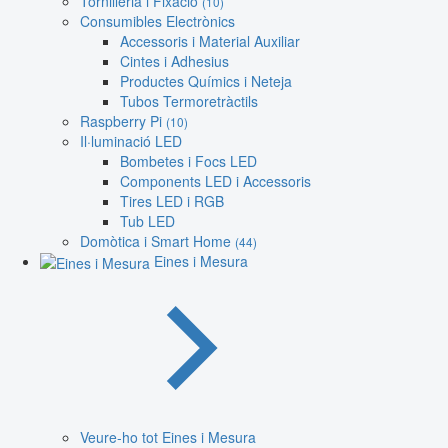
Tornilleria i Fixació
(10)
Consumibles Electrònics
Accessoris i Material Auxiliar
Cintes i Adhesius
Productes Químics i Neteja
Tubos Termoretràctils
Raspberry Pi
(10)
Il·luminació LED
Bombetes i Focs LED
Components LED i Accessoris
Tires LED i RGB
Tub LED
Domòtica i Smart Home
(44)
Eines i Mesura
Veure-ho tot Eines i Mesura