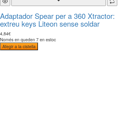
Adaptador Spear per a 360 Xtractor:
extreu keys Liteon sense soldar
4
,
84
€
Només en queden 7 en estoc
Afegir a la cistella