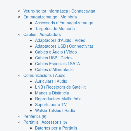
Veure-ho tot Informàtica i Connectivitat
Emmagatzematge i Memòria
Accessoris d'Emmagatzematge
Targetes de Memòria
Cables i Adaptadors
Adaptadors d'Àudio i Vídeo
Adaptadors USB i Connectivitat
Cables d'Àudio i Vídeo
Cables USB i Dades
Cables Especials i SATA
Cables d'Alimentació
Comunicacions i Àudio
Auriculars i Àudio
LNB i Receptors de Satèl·lit
Mancs a Distància
Reproductors Multimèdia
Suports per a TV
Walkie Talkies i Ràdio
Perifèrics
(9)
Portàtils i Accessoris
(6)
Bateries per a Portàtils