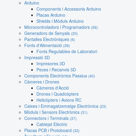
Arduino
Components i Accessoris Arduino
Placas Arduino
Shields i Mòduls Arduino
Microcontroladors i Programadors
(59)
Generadors de Senyals
(20)
Pantalles Electròniques
(6)
Fonts d'Alimentació
(39)
Fonts Regulables de Laboratori
Impressió 3D
Impresores 3D
Peces i Recanvis 3D
Components Electrònics Passius
(40)
Càmeres i Drones
Càmeres d'Acció
Drones i Quadcòpters
Helicòpters i Avions RC
Caixes i Emmagatzematge Electrònica
(23)
Mòduls i Sensors Electrònics
(31)
Connectors i Terminals
(37)
Cablejat Elèctric
Placas PCB i Protoboard
(32)