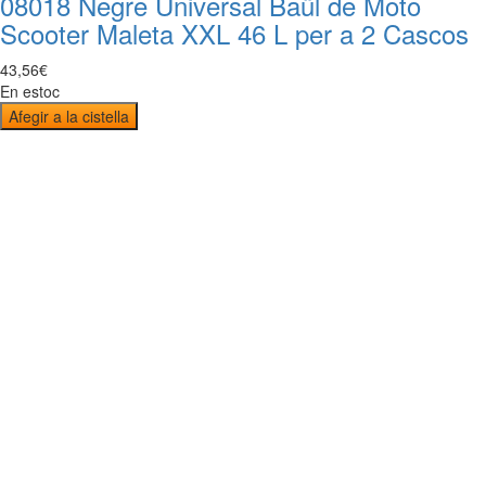
08018 Negre Universal Baül de Moto
Scooter Maleta XXL 46 L per a 2 Cascos
43
,
56
€
En estoc
Afegir a la cistella