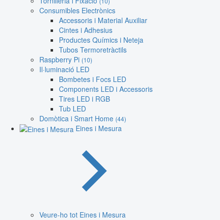
Tornilleria i Fixació
(10)
Consumibles Electrònics
Accessoris i Material Auxiliar
Cintes i Adhesius
Productes Químics i Neteja
Tubos Termoretràctils
Raspberry Pi
(10)
Il·luminació LED
Bombetes i Focs LED
Components LED i Accessoris
Tires LED i RGB
Tub LED
Domòtica i Smart Home
(44)
Eines i Mesura
Veure-ho tot Eines i Mesura