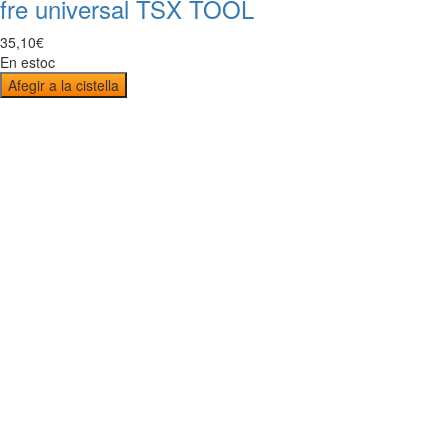
fre universal TSX TOOL
35
,
10
€
En estoc
Afegir a la cistella