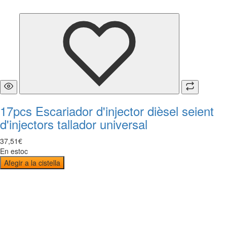
17pcs Escariador d'injector dièsel seient
d'injectors tallador universal
37
,
51
€
En estoc
Afegir a la cistella