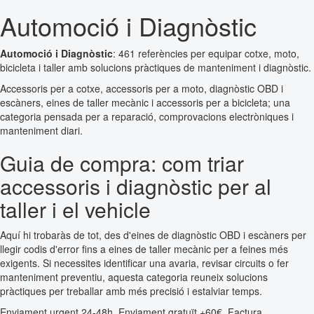
Automoció i Diagnòstic
Automoció i Diagnòstic
: 461 referències per equipar cotxe, moto,
bicicleta i taller amb solucions pràctiques de manteniment i diagnòstic.
Accessoris per a cotxe, accessoris per a moto, diagnòstic OBD i
escàners, eines de taller mecànic i accessoris per a bicicleta; una
categoria pensada per a reparació, comprovacions electròniques i
manteniment diari.
Guia de compra: com triar
accessoris i diagnòstic per al
taller i el vehicle
Aquí hi trobaràs de tot, des d'eines de diagnòstic OBD i escàners per
llegir codis d'error fins a eines de taller mecànic per a feines més
exigents. Si necessites identificar una avaria, revisar circuits o fer
manteniment preventiu, aquesta categoria reuneix solucions
pràctiques per treballar amb més precisió i estalviar temps.
Enviament urgent 24-48h. Enviament gratuït +60€. Factura.