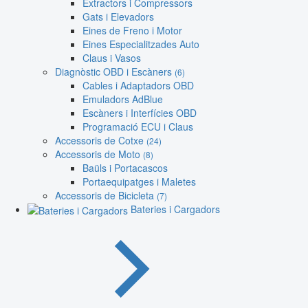
Extractors i Compressors
Gats i Elevadors
Eines de Freno i Motor
Eines Especialitzades Auto
Claus i Vasos
Diagnòstic OBD i Escàners
(6)
Cables i Adaptadors OBD
Emuladors AdBlue
Escàners i Interfícies OBD
Programació ECU i Claus
Accessoris de Cotxe
(24)
Accessoris de Moto
(8)
Baüls i Portacascos
Portaequipatges i Maletes
Accessoris de Bicicleta
(7)
Bateries i Cargadors