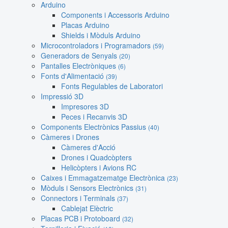
Arduino
Components i Accessoris Arduino
Placas Arduino
Shields i Mòduls Arduino
Microcontroladors i Programadors
(59)
Generadors de Senyals
(20)
Pantalles Electròniques
(6)
Fonts d'Alimentació
(39)
Fonts Regulables de Laboratori
Impressió 3D
Impresores 3D
Peces i Recanvis 3D
Components Electrònics Passius
(40)
Càmeres i Drones
Càmeres d'Acció
Drones i Quadcòpters
Helicòpters i Avions RC
Caixes i Emmagatzematge Electrònica
(23)
Mòduls i Sensors Electrònics
(31)
Connectors i Terminals
(37)
Cablejat Elèctric
Placas PCB i Protoboard
(32)