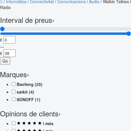
/
Informàtica i Connectivitat
/
Comunicacions i Àudio
/
Walkie Talkies i
Ràdio
Interval de preus
›
€
—
€
Go
Marques
›
Baofeng
(25)
satkit
(4)
SONOFF
(1)
Opinions de clients
›
i més
i més