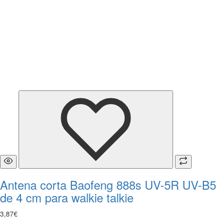
Antena corta Baofeng 888s UV-5R UV-B5
de 4 cm para walkie talkie
3
,
87
€