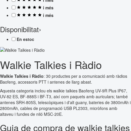
i més
i més
Disponibilitat
›
En estoc
Walkie Talkies i Ràdio
Walkie Talkies i Ràdio
: 30 productes per a comunicació amb ràdios
Baofeng, accessoris PTT i antenes de llarg abast.
Aquesta categoria inclou els walkie talkies Baofeng UV-9R Plus IP67,
UV-82 ES, BF-888S i BF-T3, així com paquets amb auriculars; també
antenes SRH-805S, telescòpiques i d'alt guany, bateries de 3800mAh i
2800mAh, cables de programació USB PL2303, micròfons amb
altaveu i fundes de niló MSC-20E.
Guia de compra de walkie talkies