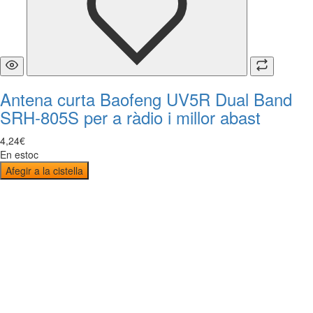
Antena curta Baofeng UV5R Dual Band
SRH-805S per a ràdio i millor abast
4
,
24
€
En estoc
Afegir a la cistella