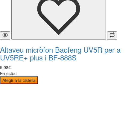
Altaveu micròfon Baofeng UV5R per a
UV5RE+ plus i BF-888S
5
,
08
€
En estoc
Afegir a la cistella