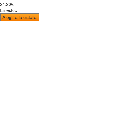
24
,
20
€
En estoc
Afegir a la cistella