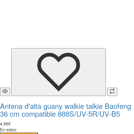
Antena d'alta guany walkie talkie Baofeng
36 cm compatible 888S/UV-5R/UV-B5
4
,
96
€
En estoc