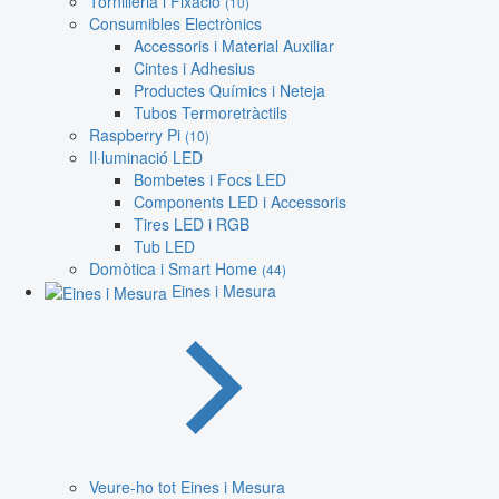
Tornilleria i Fixació
(10)
Consumibles Electrònics
Accessoris i Material Auxiliar
Cintes i Adhesius
Productes Químics i Neteja
Tubos Termoretràctils
Raspberry Pi
(10)
Il·luminació LED
Bombetes i Focs LED
Components LED i Accessoris
Tires LED i RGB
Tub LED
Domòtica i Smart Home
(44)
Eines i Mesura
Veure-ho tot Eines i Mesura