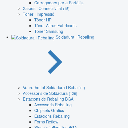
Carregadors per a Portàtils
Xarxes i Connectivitat
(15)
Tòner i Impressió
Tòner HP
Tòner Altres Fabricants
Tòner Samsung
Soldadura i Reballing
Veure-ho tot Soldadura i Reballing
Accessoris de Soldadura
(126)
Estacions de Reballing BGA
Accessoris Reballing
Chipsets Gràfics
Estacions Reballing
Forns Reflow
Stencils i Plantilles BGA