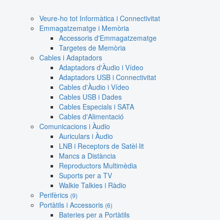
Veure-ho tot Informàtica i Connectivitat
Emmagatzematge i Memòria
Accessoris d'Emmagatzematge
Targetes de Memòria
Cables i Adaptadors
Adaptadors d'Àudio i Vídeo
Adaptadors USB i Connectivitat
Cables d'Àudio i Vídeo
Cables USB i Dades
Cables Especials i SATA
Cables d'Alimentació
Comunicacions i Àudio
Auriculars i Àudio
LNB i Receptors de Satèl·lit
Mancs a Distància
Reproductors Multimèdia
Suports per a TV
Walkie Talkies i Ràdio
Perifèrics
(9)
Portàtils i Accessoris
(6)
Bateries per a Portàtils