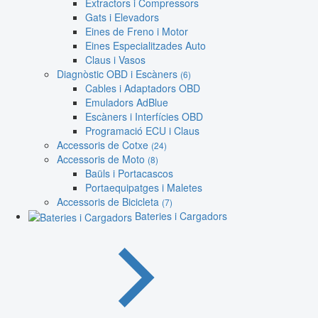
Extractors i Compressors
Gats i Elevadors
Eines de Freno i Motor
Eines Especialitzades Auto
Claus i Vasos
Diagnòstic OBD i Escàners
(6)
Cables i Adaptadors OBD
Emuladors AdBlue
Escàners i Interfícies OBD
Programació ECU i Claus
Accessoris de Cotxe
(24)
Accessoris de Moto
(8)
Baüls i Portacascos
Portaequipatges i Maletes
Accessoris de Bicicleta
(7)
Bateries i Cargadors