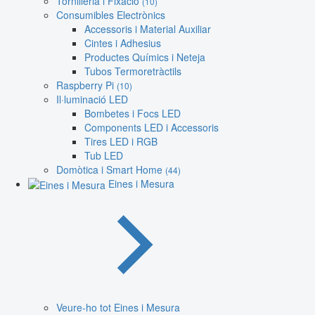
Tornilleria i Fixació
(10)
Consumibles Electrònics
Accessoris i Material Auxiliar
Cintes i Adhesius
Productes Químics i Neteja
Tubos Termoretràctils
Raspberry Pi
(10)
Il·luminació LED
Bombetes i Focs LED
Components LED i Accessoris
Tires LED i RGB
Tub LED
Domòtica i Smart Home
(44)
Eines i Mesura
Veure-ho tot Eines i Mesura