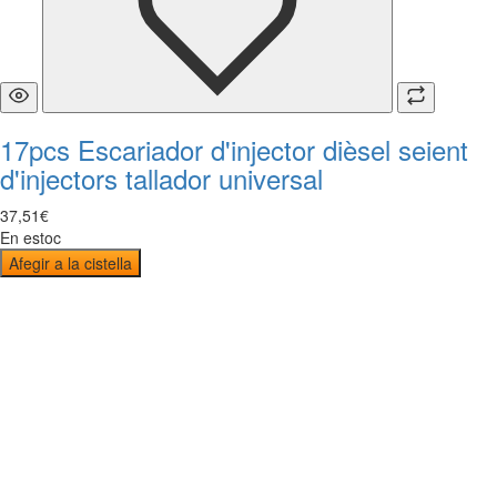
17pcs Escariador d'injector dièsel seient
d'injectors tallador universal
37
,
51
€
En estoc
Afegir a la cistella