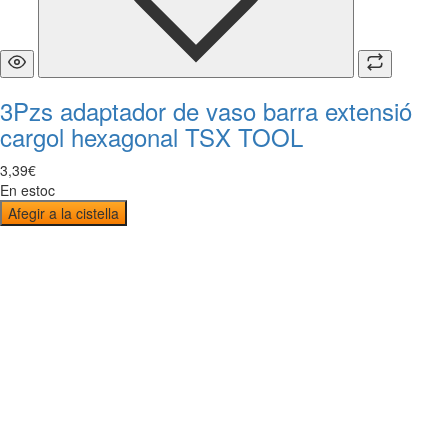
3Pzs adaptador de vaso barra extensió
cargol hexagonal TSX TOOL
3
,
39
€
En estoc
Afegir a la cistella