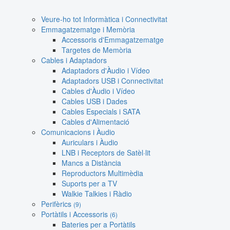
Veure-ho tot Informàtica i Connectivitat
Emmagatzematge i Memòria
Accessoris d'Emmagatzematge
Targetes de Memòria
Cables i Adaptadors
Adaptadors d'Àudio i Vídeo
Adaptadors USB i Connectivitat
Cables d'Àudio i Vídeo
Cables USB i Dades
Cables Especials i SATA
Cables d'Alimentació
Comunicacions i Àudio
Auriculars i Àudio
LNB i Receptors de Satèl·lit
Mancs a Distància
Reproductors Multimèdia
Suports per a TV
Walkie Talkies i Ràdio
Perifèrics
(9)
Portàtils i Accessoris
(6)
Bateries per a Portàtils