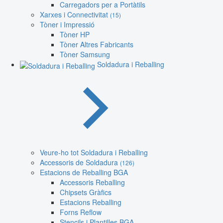
Carregadors per a Portàtils
Xarxes i Connectivitat
(15)
Tòner i Impressió
Tòner HP
Tòner Altres Fabricants
Tòner Samsung
Soldadura i Reballing
Veure-ho tot Soldadura i Reballing
Accessoris de Soldadura
(126)
Estacions de Reballing BGA
Accessoris Reballing
Chipsets Gràfics
Estacions Reballing
Forns Reflow
Stencils i Plantilles BGA