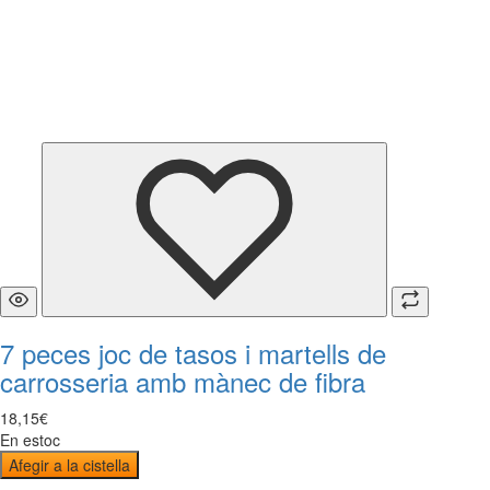
7 peces joc de tasos i martells de
carrosseria amb mànec de fibra
18
,
15
€
En estoc
Afegir a la cistella