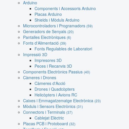
Arduino
Components i Accessoris Arduino
Placas Arduino
Shields i Mòduls Arduino
Microcontroladors i Programadors
(59)
Generadors de Senyals
(20)
Pantalles Electròniques
(6)
Fonts d'Alimentació
(39)
Fonts Regulables de Laboratori
Impressió 3D
Impresores 3D
Peces i Recanvis 3D
Components Electrònics Passius
(40)
Càmeres i Drones
Càmeres d'Acció
Drones i Quadcòpters
Helicòpters i Avions RC
Caixes i Emmagatzematge Electrònica
(23)
Mòduls i Sensors Electrònics
(31)
Connectors i Terminals
(37)
Cablejat Elèctric
Placas PCB i Protoboard
(32)