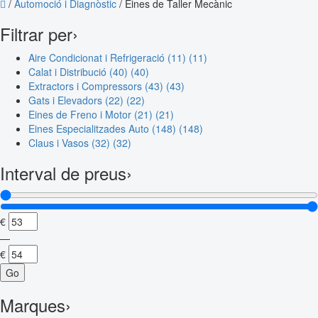
/
Automoció i Diagnòstic
/
Eines de Taller Mecànic
Filtrar per
›
Aire Condicionat i Refrigeració (11)
(11)
Calat i Distribució (40)
(40)
Extractors i Compressors (43)
(43)
Gats i Elevadors (22)
(22)
Eines de Freno i Motor (21)
(21)
Eines Especialitzades Auto (148)
(148)
Claus i Vasos (32)
(32)
Interval de preus
›
€
—
€
Go
Marques
›