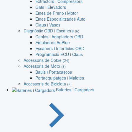
Extractors i Compressors
Gats i Elevadors
Eines de Freno i Motor
Eines Especialitzades Auto
Claus i Vasos
Diagnòstic OBD i Escàners
(6)
Cables i Adaptadors OBD
Emuladors AdBlue
Escàners i Interfícies OBD
Programació ECU i Claus
Accessoris de Cotxe
(24)
Accessoris de Moto
(8)
Baüls i Portacascos
Portaequipatges i Maletes
Accessoris de Bicicleta
(7)
Bateries i Cargadors