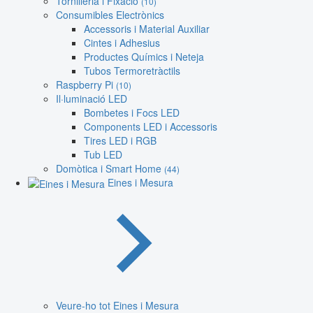
Tornilleria i Fixació
(10)
Consumibles Electrònics
Accessoris i Material Auxiliar
Cintes i Adhesius
Productes Químics i Neteja
Tubos Termoretràctils
Raspberry Pi
(10)
Il·luminació LED
Bombetes i Focs LED
Components LED i Accessoris
Tires LED i RGB
Tub LED
Domòtica i Smart Home
(44)
Eines i Mesura
Veure-ho tot Eines i Mesura