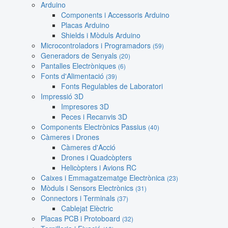
Arduino
Components i Accessoris Arduino
Placas Arduino
Shields i Mòduls Arduino
Microcontroladors i Programadors
(59)
Generadors de Senyals
(20)
Pantalles Electròniques
(6)
Fonts d'Alimentació
(39)
Fonts Regulables de Laboratori
Impressió 3D
Impresores 3D
Peces i Recanvis 3D
Components Electrònics Passius
(40)
Càmeres i Drones
Càmeres d'Acció
Drones i Quadcòpters
Helicòpters i Avions RC
Caixes i Emmagatzematge Electrònica
(23)
Mòduls i Sensors Electrònics
(31)
Connectors i Terminals
(37)
Cablejat Elèctric
Placas PCB i Protoboard
(32)