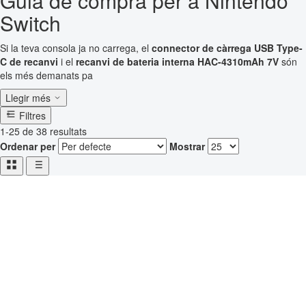
Guia de compra per a Nintendo
Switch
Si la teva consola ja no carrega, el
connector de càrrega USB Type-
C de recanvi
i el
recanvi de bateria interna HAC-4310mAh 7V
són
els més demanats pa
Llegir més
Filtres
1-25 de 38 resultats
Ordenar per
Mostrar