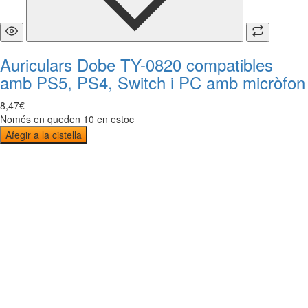
Auriculars Dobe TY-0820 compatibles
amb PS5, PS4, Switch i PC amb micròfon
8
,
47
€
Només en queden 10 en estoc
Afegir a la cistella