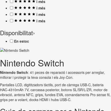
i més
i més
i més
i més
Disponibilitat
›
En estoc
Nintendo Switch
Nintendo Switch
: 41 peces de reparació i accessoris per arreglar,
millorar i protegir la teva consola i els Joy-Con.
Pantalles LCD, digititzadors tàctils, port de càrrega USB-C, bateria
HAC-4310mAh 7V, carcassa posterior, botons SL/SR/L/ZR, motor de
vibració, antena NFC, grips, fundes EVA, comandaments Pro sense fil,
grips per a volant, docks HDMI i hubs USB-C.