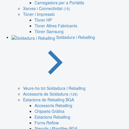
Carregadors per a Portàtils
Xarxes i Connectivitat
(15)
Tòner i Impressió
Tòner HP
Tòner Altres Fabricants
Tòner Samsung
Soldadura i Reballing
Veure-ho tot Soldadura i Reballing
Accessoris de Soldadura
(126)
Estacions de Reballing BGA
Accessoris Reballing
Chipsets Gràfics
Estacions Reballing
Forns Reflow
Stencils i Plantilles BGA