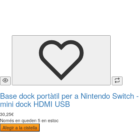
Base dock portàtil per a Nintendo Switch -
mini dock HDMI USB
30
,
25
€
Només en queden 5 en estoc
Afegir a la cistella