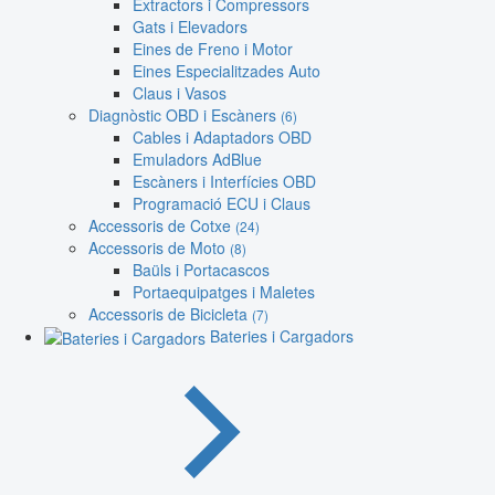
Extractors i Compressors
Gats i Elevadors
Eines de Freno i Motor
Eines Especialitzades Auto
Claus i Vasos
Diagnòstic OBD i Escàners
(6)
Cables i Adaptadors OBD
Emuladors AdBlue
Escàners i Interfícies OBD
Programació ECU i Claus
Accessoris de Cotxe
(24)
Accessoris de Moto
(8)
Baüls i Portacascos
Portaequipatges i Maletes
Accessoris de Bicicleta
(7)
Bateries i Cargadors