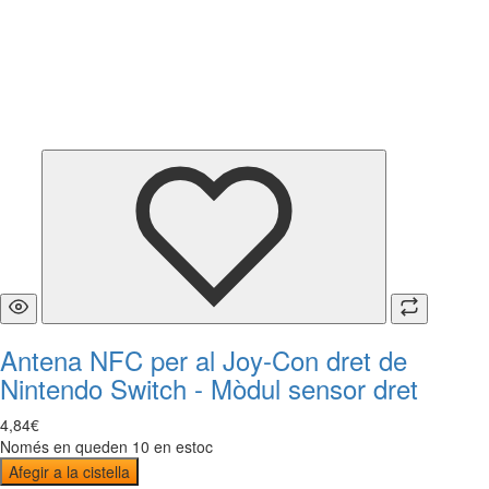
Antena NFC per al Joy-Con dret de
Nintendo Switch - Mòdul sensor dret
4
,
84
€
Només en queden 10 en estoc
Afegir a la cistella