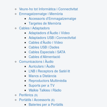
Veure-ho tot Informàtica i Connectivitat
Emmagatzematge i Memòria
Accessoris d'Emmagatzematge
Targetes de Memòria
Cables i Adaptadors
Adaptadors d'Àudio i Vídeo
Adaptadors USB i Connectivitat
Cables d'Àudio i Vídeo
Cables USB i Dades
Cables Especials i SATA
Cables d'Alimentació
Comunicacions i Àudio
Auriculars i Àudio
LNB i Receptors de Satèl·lit
Mancs a Distància
Reproductors Multimèdia
Suports per a TV
Walkie Talkies i Ràdio
Perifèrics
(9)
Portàtils i Accessoris
(6)
Bateries per a Portàtils