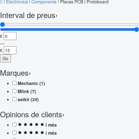
/
Electrònica i Components
/
Placas PCB i Protoboard
Interval de preus
›
€
—
€
Go
Marques
›
Mechanic
(1)
Mlink
(7)
satkit
(24)
Opinions de clients
›
i més
i més