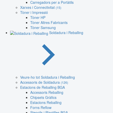
Carregadors per a Portàtils
Xarxes i Connectivitat
(15)
Tòner i Impressió
Tòner HP
Tòner Altres Fabricants
Tòner Samsung
Soldadura i Reballing
Veure-ho tot Soldadura i Reballing
Accessoris de Soldadura
(126)
Estacions de Reballing BGA
Accessoris Reballing
Chipsets Gràfics
Estacions Reballing
Forns Reflow
Stencils i Plantilles BGA