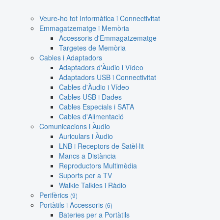
Veure-ho tot Informàtica i Connectivitat
Emmagatzematge i Memòria
Accessoris d'Emmagatzematge
Targetes de Memòria
Cables i Adaptadors
Adaptadors d'Àudio i Vídeo
Adaptadors USB i Connectivitat
Cables d'Àudio i Vídeo
Cables USB i Dades
Cables Especials i SATA
Cables d'Alimentació
Comunicacions i Àudio
Auriculars i Àudio
LNB i Receptors de Satèl·lit
Mancs a Distància
Reproductors Multimèdia
Suports per a TV
Walkie Talkies i Ràdio
Perifèrics
(9)
Portàtils i Accessoris
(6)
Bateries per a Portàtils