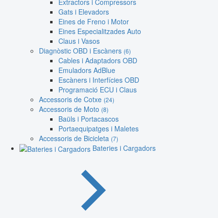
Extractors i Compressors
Gats i Elevadors
Eines de Freno i Motor
Eines Especialitzades Auto
Claus i Vasos
Diagnòstic OBD i Escàners
(6)
Cables i Adaptadors OBD
Emuladors AdBlue
Escàners i Interfícies OBD
Programació ECU i Claus
Accessoris de Cotxe
(24)
Accessoris de Moto
(8)
Baüls i Portacascos
Portaequipatges i Maletes
Accessoris de Bicicleta
(7)
Bateries i Cargadors