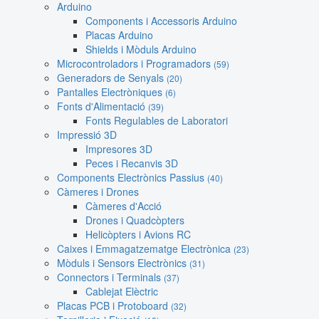
Arduino
Components i Accessoris Arduino
Placas Arduino
Shields i Mòduls Arduino
Microcontroladors i Programadors
(59)
Generadors de Senyals
(20)
Pantalles Electròniques
(6)
Fonts d'Alimentació
(39)
Fonts Regulables de Laboratori
Impressió 3D
Impresores 3D
Peces i Recanvis 3D
Components Electrònics Passius
(40)
Càmeres i Drones
Càmeres d'Acció
Drones i Quadcòpters
Helicòpters i Avions RC
Caixes i Emmagatzematge Electrònica
(23)
Mòduls i Sensors Electrònics
(31)
Connectors i Terminals
(37)
Cablejat Elèctric
Placas PCB i Protoboard
(32)