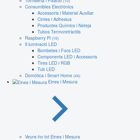
Tornilleria i Fixació
(10)
Consumibles Electrònics
Accessoris i Material Auxiliar
Cintes i Adhesius
Productes Químics i Neteja
Tubos Termoretràctils
Raspberry Pi
(10)
Il·luminació LED
Bombetes i Focs LED
Components LED i Accessoris
Tires LED i RGB
Tub LED
Domòtica i Smart Home
(44)
Eines i Mesura
Veure-ho tot Eines i Mesura