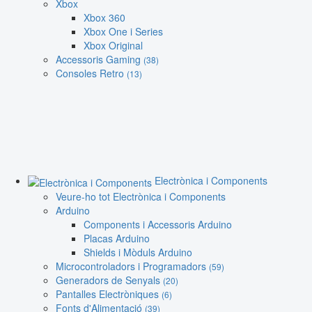
Xbox
Xbox 360
Xbox One i Series
Xbox Original
Accessoris Gaming
(38)
Consoles Retro
(13)
Electrònica i Components
Veure-ho tot Electrònica i Components
Arduino
Components i Accessoris Arduino
Placas Arduino
Shields i Mòduls Arduino
Microcontroladors i Programadors
(59)
Generadors de Senyals
(20)
Pantalles Electròniques
(6)
Fonts d'Alimentació
(39)