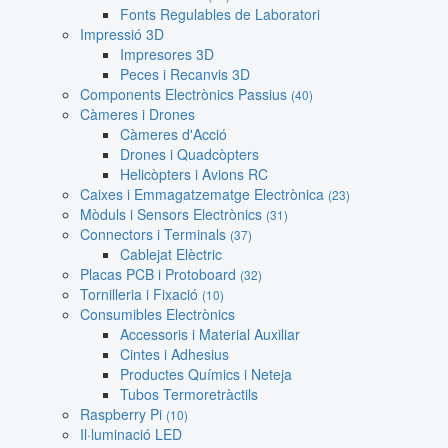
Fonts Regulables de Laboratori
Impressió 3D
Impresores 3D
Peces i Recanvis 3D
Components Electrònics Passius
(40)
Càmeres i Drones
Càmeres d'Acció
Drones i Quadcòpters
Helicòpters i Avions RC
Caixes i Emmagatzematge Electrònica
(23)
Mòduls i Sensors Electrònics
(31)
Connectors i Terminals
(37)
Cablejat Elèctric
Placas PCB i Protoboard
(32)
Tornilleria i Fixació
(10)
Consumibles Electrònics
Accessoris i Material Auxiliar
Cintes i Adhesius
Productes Químics i Neteja
Tubos Termoretràctils
Raspberry Pi
(10)
Il·luminació LED