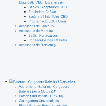
Diagnòstic OBD i Escàners
(6)
Cables i Adaptadors OBD
Emuladors AdBlue
Escàners i Interfícies OBD
Programació ECU i Claus
Accessoris de Cotxe
(24)
Accessoris de Moto
(8)
Baüls i Portacascos
Portaequipatges i Maletes
Accessoris de Bicicleta
(7)
Bateries i Cargadors
Veure-ho tot Bateries i Cargadors
Bateries per a Motos
(27)
Bateries Industrials i UPS
(18)
Carregadors Universals
(9)
Piles i Bateries Recargables
(39)