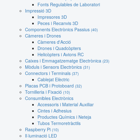
Fonts Regulables de Laboratori
Impressió 3D
Impresores 3D
Peces i Recanvis 3D
Components Electrònics Passius
(40)
Càmeres i Drones
Càmeres d'Acció
Drones i Quadcòpters
Helicòpters i Avions RC
Caixes i Emmagatzematge Electrònica
(23)
Mòduls i Sensors Electrònics
(31)
Connectors i Terminals
(37)
Cablejat Elèctric
Placas PCB i Protoboard
(32)
Tornilleria i Fixació
(10)
Consumibles Electrònics
Accessoris i Material Auxiliar
Cintes i Adhesius
Productes Químics i Neteja
Tubos Termoretràctils
Raspberry Pi
(10)
Il·luminació LED