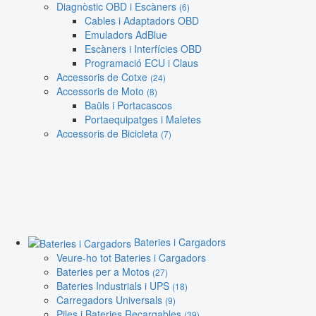
Diagnòstic OBD i Escàners
(6)
Cables i Adaptadors OBD
Emuladors AdBlue
Escàners i Interfícies OBD
Programació ECU i Claus
Accessoris de Cotxe
(24)
Accessoris de Moto
(8)
Baüls i Portacascos
Portaequipatges i Maletes
Accessoris de Bicicleta
(7)
Bateries i Cargadors
Veure-ho tot Bateries i Cargadors
Bateries per a Motos
(27)
Bateries Industrials i UPS
(18)
Carregadors Universals
(9)
Piles i Bateries Recargables
(39)