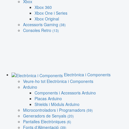
Xbox
Xbox 360
Xbox One i Series
Xbox Original
Accessoris Gaming
(38)
Consoles Retro
(13)
Electrònica i Components
Veure-ho tot Electrònica i Components
Arduino
Components i Accessoris Arduino
Placas Arduino
Shields i Mòduls Arduino
Microcontroladors i Programadors
(59)
Generadors de Senyals
(20)
Pantalles Electròniques
(6)
Fonts d'Alimentació
(39)