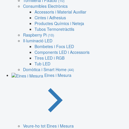
Tornilleria i Fixació
(10)
Consumibles Electrònics
Accessoris i Material Auxiliar
Cintes i Adhesius
Productes Químics i Neteja
Tubos Termoretràctils
Raspberry Pi
(10)
Il·luminació LED
Bombetes i Focs LED
Components LED i Accessoris
Tires LED i RGB
Tub LED
Domòtica i Smart Home
(44)
Eines i Mesura
Veure-ho tot Eines i Mesura