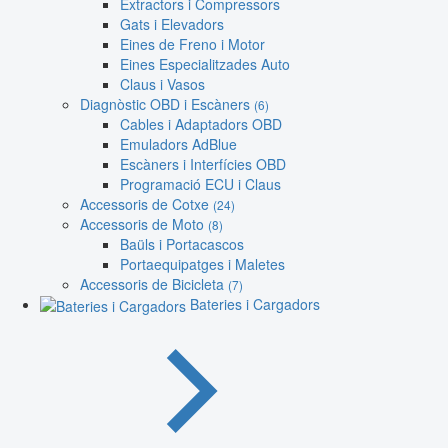
Extractors i Compressors
Gats i Elevadors
Eines de Freno i Motor
Eines Especialitzades Auto
Claus i Vasos
Diagnòstic OBD i Escàners
(6)
Cables i Adaptadors OBD
Emuladors AdBlue
Escàners i Interfícies OBD
Programació ECU i Claus
Accessoris de Cotxe
(24)
Accessoris de Moto
(8)
Baüls i Portacascos
Portaequipatges i Maletes
Accessoris de Bicicleta
(7)
Bateries i Cargadors