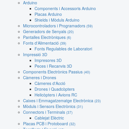
Arduino
Components i Accessoris Arduino
Placas Arduino
Shields i Mòduls Arduino
Microcontroladors i Programadors
(59)
Generadors de Senyals
(20)
Pantalles Electròniques
(6)
Fonts d'Alimentació
(39)
Fonts Regulables de Laboratori
Impressió 3D
Impresores 3D
Peces i Recanvis 3D
Components Electrònics Passius
(40)
Càmeres i Drones
Càmeres d'Acció
Drones i Quadcòpters
Helicòpters i Avions RC
Caixes i Emmagatzematge Electrònica
(23)
Mòduls i Sensors Electrònics
(31)
Connectors i Terminals
(37)
Cablejat Elèctric
Placas PCB i Protoboard
(32)