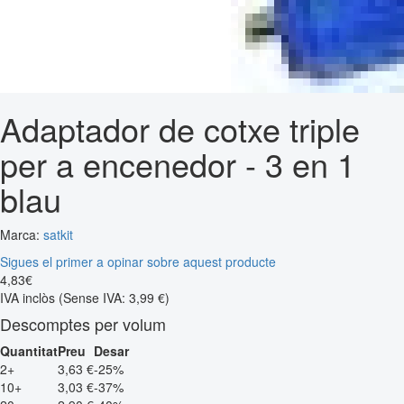
Adaptador de cotxe triple
per a encenedor - 3 en 1
blau
Marca:
satkit
Sigues el primer a opinar sobre aquest producte
4
,
83
€
IVA inclòs
(Sense IVA: 3,99 €)
Descomptes per volum
Quantitat
Preu
Desar
2+
3,63 €
-25%
10+
3,03 €
-37%