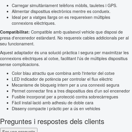
Carregar simultàniament telèfons mòbils, tauletes i GPS.
Alimentar dispositius electrònics mentre es condueix.
Ideal per a viatges llargs on es requereixen múltiples
connexions elèctriques.
Compatibilitat:
Compatible amb qualsevol vehicle que disposi de
presa d'encenedor estàndard. No requereix cables addicionals per al
seu funcionament.
Aquest adaptador és una solució pràctica i segura per maximitzar les
connexions elèctriques al cotxe, facilitant l'ús de múltiples dispositius
sense complicacions.
Color blau atractiu que combina amb l'interior del cotxe
LED indicador de potència per controlar el flux elèctric
Mecanisme de bloqueig intern per a una connexió segura
Permet connectar fins a tres dispositius des d'un sol encenedor
Fusible incorporat per a protecció contra sobrecàrregues
Fàcil instal·lació amb adhesiu de doble cara
Disseny compacte i pràctic per a ús en vehicles
Preguntes i respostes dels clients
Fer una pregunta