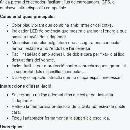
única presa d'encenedor, facilitant l'ús de carregadors, GPS, o
qualsevol altre dispositiu compatible.
Característiques principals:
Color blau vibrant que combina amb l'interior del cotxe.
Indicador LED de potència que mostra clarament l'energia que
passa a través de l'adaptador.
Mecanisme de bloqueig intern que assegura una connexió
ferma i estable amb l'endoll de l'encenedor.
Fàcil instal·lació amb adhesiu de doble cara per fixar-lo al lloc
desitjat dins del vehicle.
Inclou fusible per a protecció contra sobrecàrregues, garantint
la seguretat dels dispositius connectats.
Disseny compacte i atractiu que no ocupa espai innecessari.
Instruccions d'instal·lació:
Seleccioneu un lloc adequat dins del cotxe per instal·lar
l'adaptador.
Retireu la membrana protectora de la cinta adhesiva de doble
cara.
Fixeu l'adaptador fermament a la superfície escollida.
Usos típics: