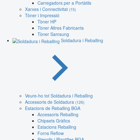
Carregadors per a Portàtils
Xarxes i Connectivitat
(15)
Tòner i Impressió
Tòner HP
Tòner Altres Fabricants
Tòner Samsung
Soldadura i Reballing
Veure-ho tot Soldadura i Reballing
Accessoris de Soldadura
(126)
Estacions de Reballing BGA
Accessoris Reballing
Chipsets Gràfics
Estacions Reballing
Forns Reflow
Stencils i Plantilles BGA