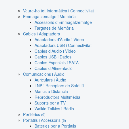
Veure-ho tot Informàtica i Connectivitat
Emmagatzematge i Memòria
Accessoris d'Emmagatzematge
Targetes de Memòria
Cables i Adaptadors
Adaptadors d'Àudio i Vídeo
Adaptadors USB i Connectivitat
Cables d'Àudio i Vídeo
Cables USB i Dades
Cables Especials i SATA
Cables d'Alimentació
Comunicacions i Àudio
Auriculars i Àudio
LNB i Receptors de Satèl·lit
Mancs a Distància
Reproductors Multimèdia
Suports per a TV
Walkie Talkies i Ràdio
Perifèrics
(9)
Portàtils i Accessoris
(6)
Bateries per a Portàtils