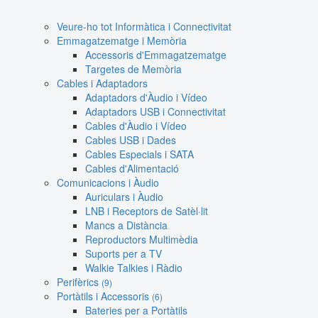
Veure-ho tot Informàtica i Connectivitat
Emmagatzematge i Memòria
Accessoris d'Emmagatzematge
Targetes de Memòria
Cables i Adaptadors
Adaptadors d'Àudio i Vídeo
Adaptadors USB i Connectivitat
Cables d'Àudio i Vídeo
Cables USB i Dades
Cables Especials i SATA
Cables d'Alimentació
Comunicacions i Àudio
Auriculars i Àudio
LNB i Receptors de Satèl·lit
Mancs a Distància
Reproductors Multimèdia
Suports per a TV
Walkie Talkies i Ràdio
Perifèrics
(9)
Portàtils i Accessoris
(6)
Bateries per a Portàtils