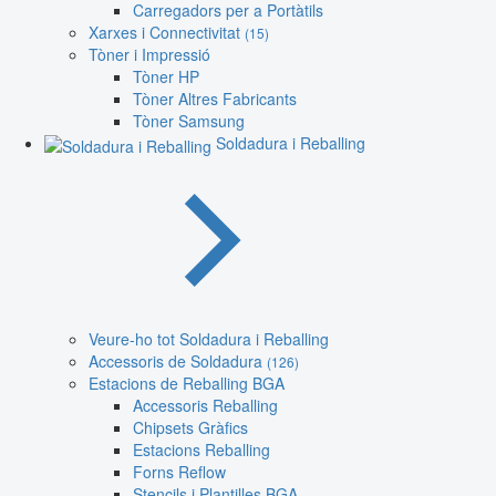
Carregadors per a Portàtils
Xarxes i Connectivitat
(15)
Tòner i Impressió
Tòner HP
Tòner Altres Fabricants
Tòner Samsung
Soldadura i Reballing
Veure-ho tot Soldadura i Reballing
Accessoris de Soldadura
(126)
Estacions de Reballing BGA
Accessoris Reballing
Chipsets Gràfics
Estacions Reballing
Forns Reflow
Stencils i Plantilles BGA