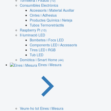
Tornilleria i Fixació
(10)
Consumibles Electrònics
Accessoris i Material Auxiliar
Cintes i Adhesius
Productes Químics i Neteja
Tubos Termoretràctils
Raspberry Pi
(10)
Il·luminació LED
Bombetes i Focs LED
Components LED i Accessoris
Tires LED i RGB
Tub LED
Domòtica i Smart Home
(44)
Eines i Mesura
Veure-ho tot Eines i Mesura