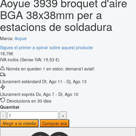
Aoyue 3939 broquet d'aire
BGA 38x38mm per a
estacions de soldadura
Marca:
Aoyue
Sigues el primer a opinar sobre aquest producte
18
,
79
€
IVA inclòs
(Sense IVA: 15,53 €)
Només en queden 1 en estoc: demana'l aviat!
Lliurament estàndard
Dt, Ago 11 - Dj, Ago 13
Lliurament exprés
Dv, Ago 7 - Dl, Ago 10
Devolucions en 30 dies
Quantitat
-
+
Afegir a la cistella
Comprar ara