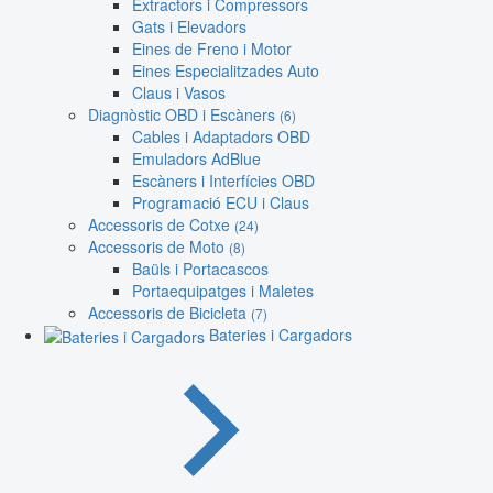
Extractors i Compressors
Gats i Elevadors
Eines de Freno i Motor
Eines Especialitzades Auto
Claus i Vasos
Diagnòstic OBD i Escàners
(6)
Cables i Adaptadors OBD
Emuladors AdBlue
Escàners i Interfícies OBD
Programació ECU i Claus
Accessoris de Cotxe
(24)
Accessoris de Moto
(8)
Baüls i Portacascos
Portaequipatges i Maletes
Accessoris de Bicicleta
(7)
Bateries i Cargadors