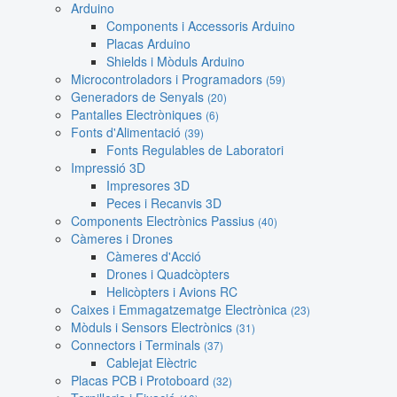
Arduino
Components i Accessoris Arduino
Placas Arduino
Shields i Mòduls Arduino
Microcontroladors i Programadors
(59)
Generadors de Senyals
(20)
Pantalles Electròniques
(6)
Fonts d'Alimentació
(39)
Fonts Regulables de Laboratori
Impressió 3D
Impresores 3D
Peces i Recanvis 3D
Components Electrònics Passius
(40)
Càmeres i Drones
Càmeres d'Acció
Drones i Quadcòpters
Helicòpters i Avions RC
Caixes i Emmagatzematge Electrònica
(23)
Mòduls i Sensors Electrònics
(31)
Connectors i Terminals
(37)
Cablejat Elèctric
Placas PCB i Protoboard
(32)