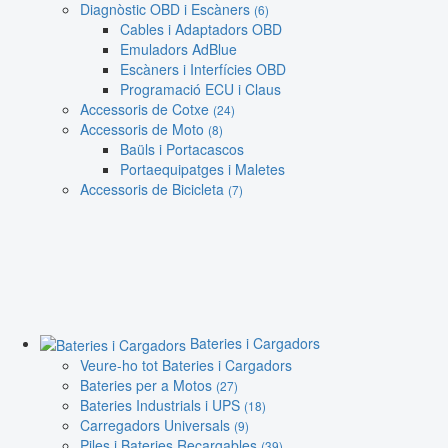
Diagnòstic OBD i Escàners
(6)
Cables i Adaptadors OBD
Emuladors AdBlue
Escàners i Interfícies OBD
Programació ECU i Claus
Accessoris de Cotxe
(24)
Accessoris de Moto
(8)
Baüls i Portacascos
Portaequipatges i Maletes
Accessoris de Bicicleta
(7)
Bateries i Cargadors
Veure-ho tot Bateries i Cargadors
Bateries per a Motos
(27)
Bateries Industrials i UPS
(18)
Carregadors Universals
(9)
Piles i Bateries Recargables
(39)