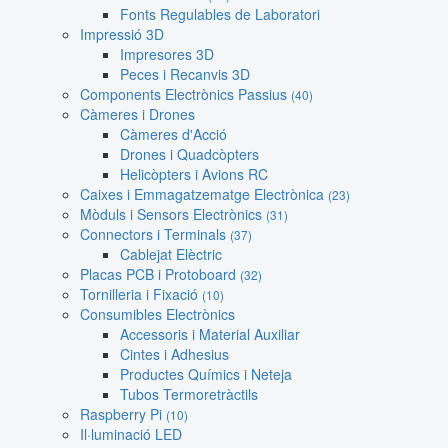
Fonts Regulables de Laboratori
Impressió 3D
Impresores 3D
Peces i Recanvis 3D
Components Electrònics Passius
(40)
Càmeres i Drones
Càmeres d'Acció
Drones i Quadcòpters
Helicòpters i Avions RC
Caixes i Emmagatzematge Electrònica
(23)
Mòduls i Sensors Electrònics
(31)
Connectors i Terminals
(37)
Cablejat Elèctric
Placas PCB i Protoboard
(32)
Tornilleria i Fixació
(10)
Consumibles Electrònics
Accessoris i Material Auxiliar
Cintes i Adhesius
Productes Químics i Neteja
Tubos Termoretràctils
Raspberry Pi
(10)
Il·luminació LED