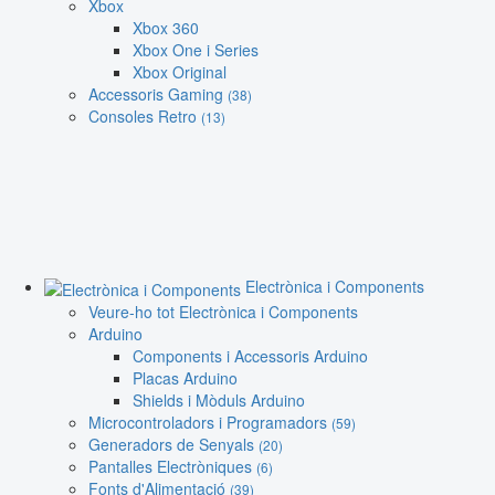
Xbox
Xbox 360
Xbox One i Series
Xbox Original
Accessoris Gaming
(38)
Consoles Retro
(13)
Electrònica i Components
Veure-ho tot Electrònica i Components
Arduino
Components i Accessoris Arduino
Placas Arduino
Shields i Mòduls Arduino
Microcontroladors i Programadors
(59)
Generadors de Senyals
(20)
Pantalles Electròniques
(6)
Fonts d'Alimentació
(39)