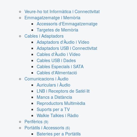
Veure-ho tot Informàtica i Connectivitat
Emmagatzematge i Memòria
Accessoris d'Emmagatzematge
Targetes de Memòria
Cables i Adaptadors
Adaptadors d'Àudio i Vídeo
Adaptadors USB i Connectivitat
Cables d'Àudio i Vídeo
Cables USB i Dades
Cables Especials i SATA
Cables d'Alimentació
Comunicacions i Àudio
Auriculars i Àudio
LNB i Receptors de Satèl·lit
Mancs a Distància
Reproductors Multimèdia
Suports per a TV
Walkie Talkies i Ràdio
Perifèrics
(9)
Portàtils i Accessoris
(6)
Bateries per a Portàtils