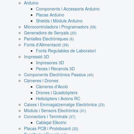
Arduino
Components i Accessoris Arduino
Placas Arduino
Shields i Mòduls Arduino
Microcontroladors i Programadors
(59)
Generadors de Senyals
(20)
Pantalles Electròniques
(6)
Fonts d'Alimentació
(39)
Fonts Regulables de Laboratori
Impressió 3D
Impresores 3D
Peces i Recanvis 3D
Components Electrònics Passius
(40)
Càmeres i Drones
Càmeres d'Acció
Drones i Quadcòpters
Helicòpters i Avions RC
Caixes i Emmagatzematge Electrònica
(23)
Mòduls i Sensors Electrònics
(31)
Connectors i Terminals
(37)
Cablejat Elèctric
Placas PCB i Protoboard
(32)