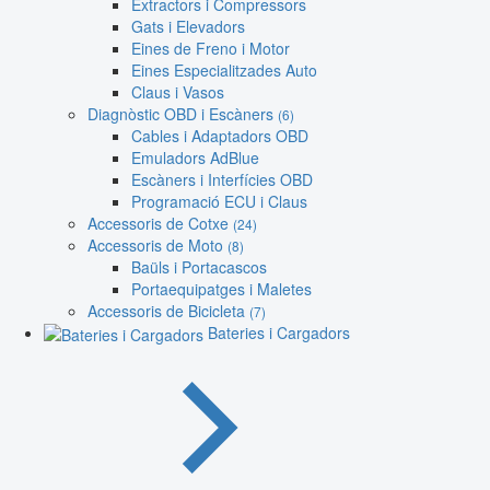
Extractors i Compressors
Gats i Elevadors
Eines de Freno i Motor
Eines Especialitzades Auto
Claus i Vasos
Diagnòstic OBD i Escàners
(6)
Cables i Adaptadors OBD
Emuladors AdBlue
Escàners i Interfícies OBD
Programació ECU i Claus
Accessoris de Cotxe
(24)
Accessoris de Moto
(8)
Baüls i Portacascos
Portaequipatges i Maletes
Accessoris de Bicicleta
(7)
Bateries i Cargadors