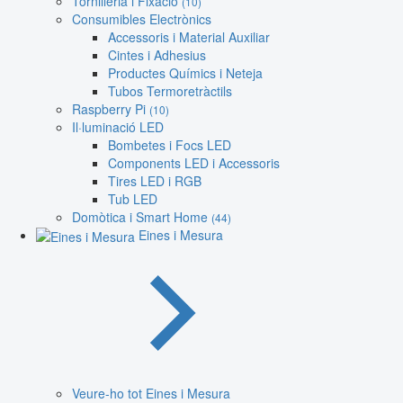
Tornilleria i Fixació
(10)
Consumibles Electrònics
Accessoris i Material Auxiliar
Cintes i Adhesius
Productes Químics i Neteja
Tubos Termoretràctils
Raspberry Pi
(10)
Il·luminació LED
Bombetes i Focs LED
Components LED i Accessoris
Tires LED i RGB
Tub LED
Domòtica i Smart Home
(44)
Eines i Mesura
Veure-ho tot Eines i Mesura