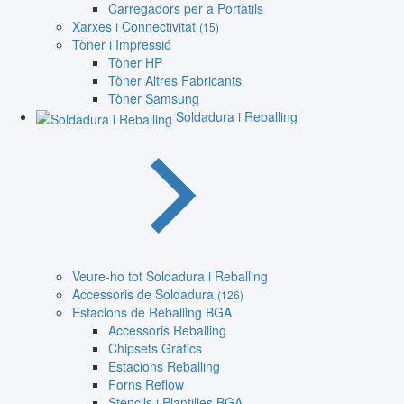
Carregadors per a Portàtils
Xarxes i Connectivitat
(15)
Tòner i Impressió
Tòner HP
Tòner Altres Fabricants
Tòner Samsung
Soldadura i Reballing
Veure-ho tot Soldadura i Reballing
Accessoris de Soldadura
(126)
Estacions de Reballing BGA
Accessoris Reballing
Chipsets Gràfics
Estacions Reballing
Forns Reflow
Stencils i Plantilles BGA