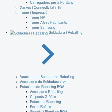
Carregadors per a Portàtils
Xarxes i Connectivitat
(15)
Tòner i Impressió
Tòner HP
Tòner Altres Fabricants
Tòner Samsung
Soldadura i Reballing
Veure-ho tot Soldadura i Reballing
Accessoris de Soldadura
(126)
Estacions de Reballing BGA
Accessoris Reballing
Chipsets Gràfics
Estacions Reballing
Forns Reflow
Stencils i Plantilles BGA