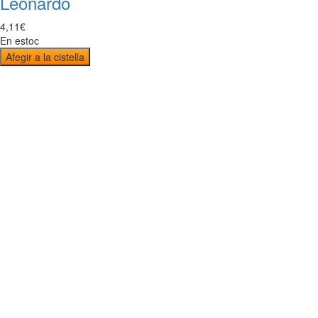
Leonardo
4
,
11
€
En estoc
Afegir a la cistella