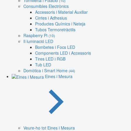
Tornilleria i Fixació
(10)
Consumibles Electrònics
Accessoris i Material Auxiliar
Cintes i Adhesius
Productes Químics i Neteja
Tubos Termoretràctils
Raspberry Pi
(10)
Il·luminació LED
Bombetes i Focs LED
Components LED i Accessoris
Tires LED i RGB
Tub LED
Domòtica i Smart Home
(44)
Eines i Mesura
Veure-ho tot Eines i Mesura