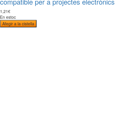
compatible per a projectes electrònics
1
,
21
€
En estoc
Afegir a la cistella