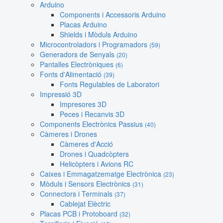
Arduino
Components i Accessoris Arduino
Placas Arduino
Shields i Mòduls Arduino
Microcontroladors i Programadors
(59)
Generadors de Senyals
(20)
Pantalles Electròniques
(6)
Fonts d'Alimentació
(39)
Fonts Regulables de Laboratori
Impressió 3D
Impresores 3D
Peces i Recanvis 3D
Components Electrònics Passius
(40)
Càmeres i Drones
Càmeres d'Acció
Drones i Quadcòpters
Helicòpters i Avions RC
Caixes i Emmagatzematge Electrònica
(23)
Mòduls i Sensors Electrònics
(31)
Connectors i Terminals
(37)
Cablejat Elèctric
Placas PCB i Protoboard
(32)