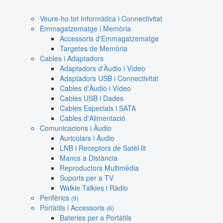
Veure-ho tot Informàtica i Connectivitat
Emmagatzematge i Memòria
Accessoris d'Emmagatzematge
Targetes de Memòria
Cables i Adaptadors
Adaptadors d'Àudio i Vídeo
Adaptadors USB i Connectivitat
Cables d'Àudio i Vídeo
Cables USB i Dades
Cables Especials i SATA
Cables d'Alimentació
Comunicacions i Àudio
Auriculars i Àudio
LNB i Receptors de Satèl·lit
Mancs a Distància
Reproductors Multimèdia
Suports per a TV
Walkie Talkies i Ràdio
Perifèrics
(9)
Portàtils i Accessoris
(6)
Bateries per a Portàtils