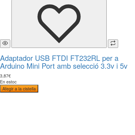
Adaptador USB FTDI FT232RL per a
Arduino Mini Port amb selecció 3.3v i 5v
3
,
87
€
En estoc
Afegir a la cistella