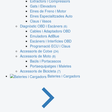
Extractors i Compressors
Gats i Elevadors
Eines de Freno i Motor
Eines Especialitzades Auto
Claus i Vasos
Diagnòstic OBD i Escàners
(6)
Cables i Adaptadors OBD
Emuladors AdBlue
Escàners i Interfícies OBD
Programació ECU i Claus
Accessoris de Cotxe
(24)
Accessoris de Moto
(8)
Baüls i Portacascos
Portaequipatges i Maletes
Accessoris de Bicicleta
(7)
Bateries i Cargadors