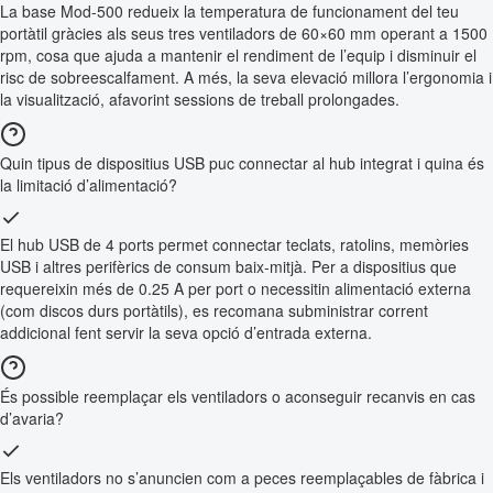
La base Mod-500 redueix la temperatura de funcionament del teu
portàtil gràcies als seus tres ventiladors de 60×60 mm operant a 1500
rpm, cosa que ajuda a mantenir el rendiment de l’equip i disminuir el
risc de sobreescalfament. A més, la seva elevació millora l’ergonomia i
la visualització, afavorint sessions de treball prolongades.
Quin tipus de dispositius USB puc connectar al hub integrat i quina és
la limitació d’alimentació?
El hub USB de 4 ports permet connectar teclats, ratolins, memòries
USB i altres perifèrics de consum baix-mitjà. Per a dispositius que
requereixin més de 0.25 A per port o necessitin alimentació externa
(com discos durs portàtils), es recomana subministrar corrent
addicional fent servir la seva opció d’entrada externa.
És possible reemplaçar els ventiladors o aconseguir recanvis en cas
d’avaria?
Els ventiladors no s’anuncien com a peces reemplaçables de fàbrica i