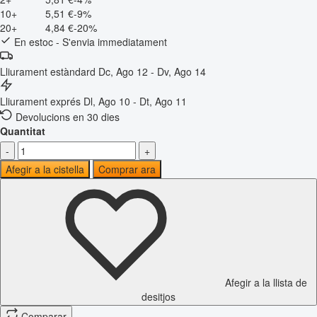
10+
5,51 €
-9%
20+
4,84 €
-20%
En estoc - S'envia immediatament
Lliurament estàndard
Dc, Ago 12 - Dv, Ago 14
Lliurament exprés
Dl, Ago 10 - Dt, Ago 11
Devolucions en 30 dies
Quantitat
-
+
Afegir a la cistella
Comprar ara
Afegir a la llista de
desitjos
Comparar