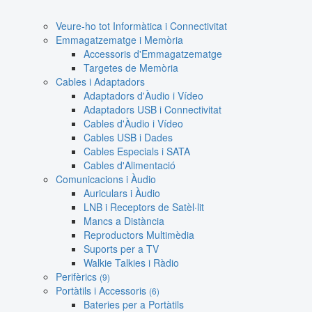
Veure-ho tot Informàtica i Connectivitat
Emmagatzematge i Memòria
Accessoris d'Emmagatzematge
Targetes de Memòria
Cables i Adaptadors
Adaptadors d'Àudio i Vídeo
Adaptadors USB i Connectivitat
Cables d'Àudio i Vídeo
Cables USB i Dades
Cables Especials i SATA
Cables d'Alimentació
Comunicacions i Àudio
Auriculars i Àudio
LNB i Receptors de Satèl·lit
Mancs a Distància
Reproductors Multimèdia
Suports per a TV
Walkie Talkies i Ràdio
Perifèrics
(9)
Portàtils i Accessoris
(6)
Bateries per a Portàtils