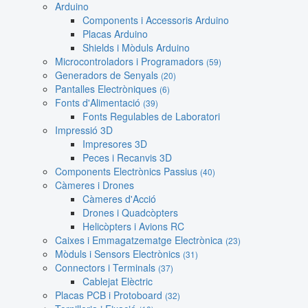
Arduino
Components i Accessoris Arduino
Placas Arduino
Shields i Mòduls Arduino
Microcontroladors i Programadors
(59)
Generadors de Senyals
(20)
Pantalles Electròniques
(6)
Fonts d'Alimentació
(39)
Fonts Regulables de Laboratori
Impressió 3D
Impresores 3D
Peces i Recanvis 3D
Components Electrònics Passius
(40)
Càmeres i Drones
Càmeres d'Acció
Drones i Quadcòpters
Helicòpters i Avions RC
Caixes i Emmagatzematge Electrònica
(23)
Mòduls i Sensors Electrònics
(31)
Connectors i Terminals
(37)
Cablejat Elèctric
Placas PCB i Protoboard
(32)