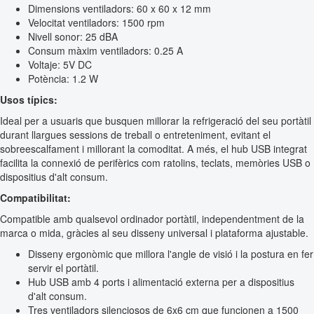
Dimensions ventiladors: 60 x 60 x 12 mm
Velocitat ventiladors: 1500 rpm
Nivell sonor: 25 dBA
Consum màxim ventiladors: 0.25 A
Voltaje: 5V DC
Potència: 1.2 W
Usos típics:
Ideal per a usuaris que busquen millorar la refrigeració del seu portàtil
durant llargues sessions de treball o entreteniment, evitant el
sobreescalfament i millorant la comoditat. A més, el hub USB integrat
facilita la connexió de perifèrics com ratolins, teclats, memòries USB o
dispositius d'alt consum.
Compatibilitat:
Compatible amb qualsevol ordinador portàtil, independentment de la
marca o mida, gràcies al seu disseny universal i plataforma ajustable.
Disseny ergonòmic que millora l'angle de visió i la postura en fer
servir el portàtil.
Hub USB amb 4 ports i alimentació externa per a dispositius
d'alt consum.
Tres ventiladors silenciosos de 6x6 cm que funcionen a 1500