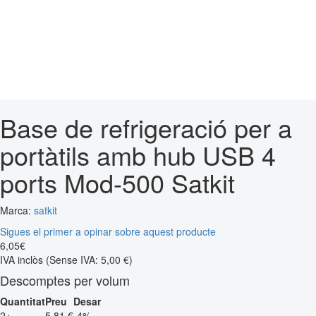
Base de refrigeració per a
portàtils amb hub USB 4
ports Mod-500 Satkit
Marca:
satkit
Sigues el primer a opinar sobre aquest producte
6
,
05
€
IVA inclòs
(Sense IVA: 5,00 €)
Descomptes per volum
Quantitat
Preu
Desar
2+
5,81 €
-4%