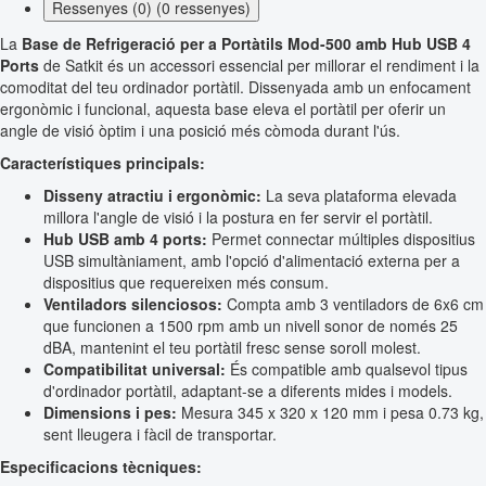
Ressenyes (0) (0 ressenyes)
La
Base de Refrigeració per a Portàtils Mod-500 amb Hub USB 4
Ports
de Satkit és un accessori essencial per millorar el rendiment i la
comoditat del teu ordinador portàtil. Dissenyada amb un enfocament
ergonòmic i funcional, aquesta base eleva el portàtil per oferir un
angle de visió òptim i una posició més còmoda durant l'ús.
Característiques principals:
Disseny atractiu i ergonòmic:
La seva plataforma elevada
millora l'angle de visió i la postura en fer servir el portàtil.
Hub USB amb 4 ports:
Permet connectar múltiples dispositius
USB simultàniament, amb l'opció d'alimentació externa per a
dispositius que requereixen més consum.
Ventiladors silenciosos:
Compta amb 3 ventiladors de 6x6 cm
que funcionen a 1500 rpm amb un nivell sonor de només 25
dBA, mantenint el teu portàtil fresc sense soroll molest.
Compatibilitat universal:
És compatible amb qualsevol tipus
d'ordinador portàtil, adaptant-se a diferents mides i models.
Dimensions i pes:
Mesura 345 x 320 x 120 mm i pesa 0.73 kg,
sent lleugera i fàcil de transportar.
Especificacions tècniques: