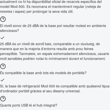
actualment no hi ha disponibilitat oficial de recanvis específics del
model Mod-500. Es recomana el manteniment regular (neteja de
reixetes i aspes) per prolongar la seva vida útil.
El nivell sonor de 25 dBA de la base pot resultar molest en ambients
silenciosos?
25 dBA és un nivell de soroll baix, comparable a un xiuxiueig, de
manera que en la majoria d’entorns resulta amb prou feines
perceptible. Tanmateix, en espais extremadament silenciosos, usuaris
molt sensibles podrien notar-lo mínimament durant el funcionament.
És compatible la base amb tots els models de portàtils?
Sí, la base de refrigeració Mod-500 és compatible amb qualsevol tipus
d'ordinador portàtil gràcies al seu disseny universal.
Quants ports USB té el hub integrat?