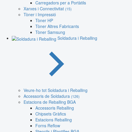
Carregadors per a Portàtils
Xarxes i Connectivitat
(15)
Tòner i Impressió
Tòner HP
Tòner Altres Fabricants
Tòner Samsung
Soldadura i Reballing
Veure-ho tot Soldadura i Reballing
Accessoris de Soldadura
(126)
Estacions de Reballing BGA
Accessoris Reballing
Chipsets Gràfics
Estacions Reballing
Forns Reflow
Stencils i Plantilles BGA