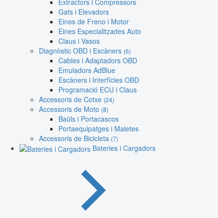
Extractors i Compressors
Gats i Elevadors
Eines de Freno i Motor
Eines Especialitzades Auto
Claus i Vasos
Diagnòstic OBD i Escàners
(6)
Cables i Adaptadors OBD
Emuladors AdBlue
Escàners i Interfícies OBD
Programació ECU i Claus
Accessoris de Cotxe
(24)
Accessoris de Moto
(8)
Baüls i Portacascos
Portaequipatges i Maletes
Accessoris de Bicicleta
(7)
Bateries i Cargadors