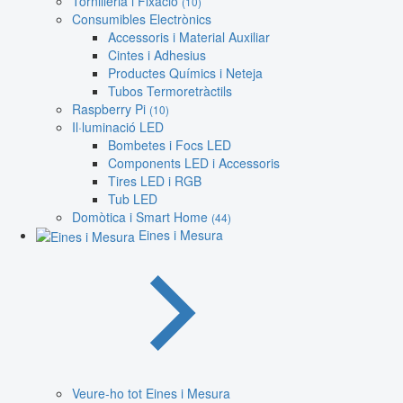
Tornilleria i Fixació
(10)
Consumibles Electrònics
Accessoris i Material Auxiliar
Cintes i Adhesius
Productes Químics i Neteja
Tubos Termoretràctils
Raspberry Pi
(10)
Il·luminació LED
Bombetes i Focs LED
Components LED i Accessoris
Tires LED i RGB
Tub LED
Domòtica i Smart Home
(44)
Eines i Mesura
Veure-ho tot Eines i Mesura