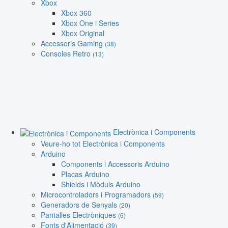
Xbox
Xbox 360
Xbox One i Series
Xbox Original
Accessoris Gaming
(38)
Consoles Retro
(13)
Electrònica i Components
Veure-ho tot Electrònica i Components
Arduino
Components i Accessoris Arduino
Placas Arduino
Shields i Mòduls Arduino
Microcontroladors i Programadors
(59)
Generadors de Senyals
(20)
Pantalles Electròniques
(6)
Fonts d'Alimentació
(39)