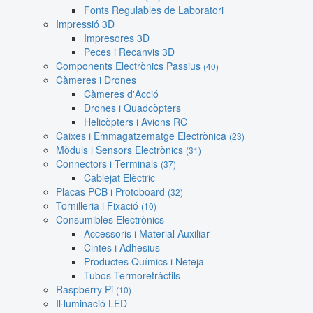
Fonts Regulables de Laboratori
Impressió 3D
Impresores 3D
Peces i Recanvis 3D
Components Electrònics Passius
(40)
Càmeres i Drones
Càmeres d'Acció
Drones i Quadcòpters
Helicòpters i Avions RC
Caixes i Emmagatzematge Electrònica
(23)
Mòduls i Sensors Electrònics
(31)
Connectors i Terminals
(37)
Cablejat Elèctric
Placas PCB i Protoboard
(32)
Tornilleria i Fixació
(10)
Consumibles Electrònics
Accessoris i Material Auxiliar
Cintes i Adhesius
Productes Químics i Neteja
Tubos Termoretràctils
Raspberry Pi
(10)
Il·luminació LED