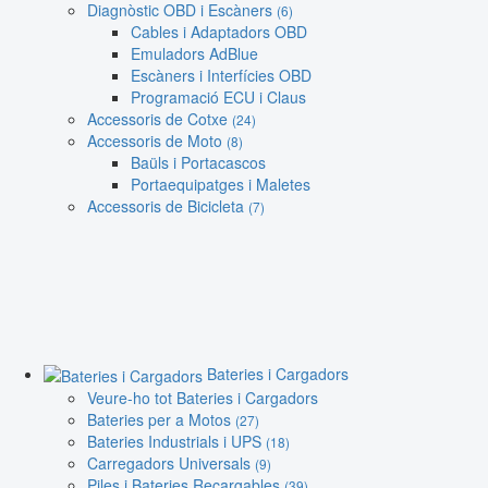
Diagnòstic OBD i Escàners
(6)
Cables i Adaptadors OBD
Emuladors AdBlue
Escàners i Interfícies OBD
Programació ECU i Claus
Accessoris de Cotxe
(24)
Accessoris de Moto
(8)
Baüls i Portacascos
Portaequipatges i Maletes
Accessoris de Bicicleta
(7)
Bateries i Cargadors
Veure-ho tot Bateries i Cargadors
Bateries per a Motos
(27)
Bateries Industrials i UPS
(18)
Carregadors Universals
(9)
Piles i Bateries Recargables
(39)