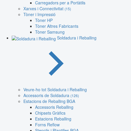
Carregadors per a Portàtils
Xarxes i Connectivitat
(15)
Tòner i Impressió
Tòner HP
Tòner Altres Fabricants
Tòner Samsung
Soldadura i Reballing
Veure-ho tot Soldadura i Reballing
Accessoris de Soldadura
(126)
Estacions de Reballing BGA
Accessoris Reballing
Chipsets Gràfics
Estacions Reballing
Forns Reflow
Stencils i Plantilles BGA