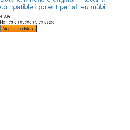
compatible i potent per al teu mòbil
4
,
83
€
Només en queden 9 en estoc
Afegir a la cistella