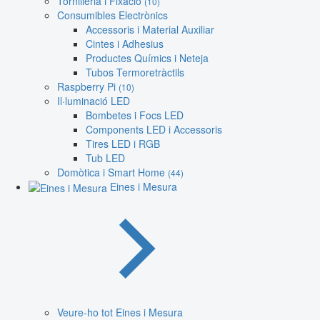
Tornilleria i Fixació
(10)
Consumibles Electrònics
Accessoris i Material Auxiliar
Cintes i Adhesius
Productes Químics i Neteja
Tubos Termoretràctils
Raspberry Pi
(10)
Il·luminació LED
Bombetes i Focs LED
Components LED i Accessoris
Tires LED i RGB
Tub LED
Domòtica i Smart Home
(44)
Eines i Mesura
Veure-ho tot Eines i Mesura