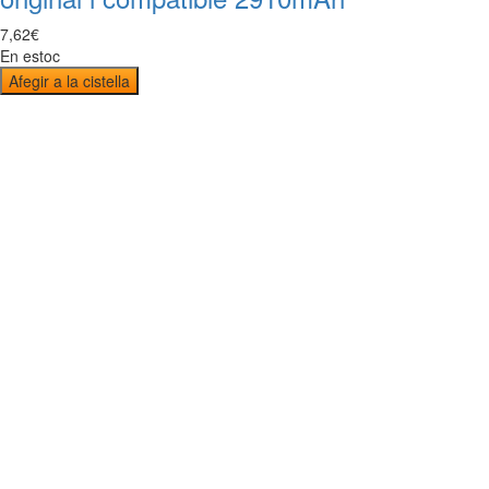
7
,
62
€
En estoc
Afegir a la cistella