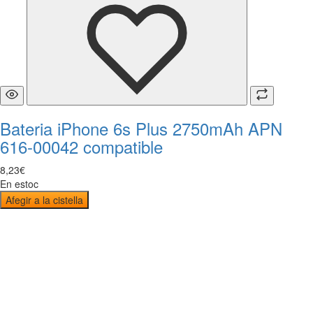
Bateria iPhone 6s Plus 2750mAh APN
616-00042 compatible
8
,
23
€
En estoc
Afegir a la cistella