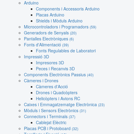
Arduino
Components i Accessoris Arduino
Placas Arduino
Shields i Mòduls Arduino
Microcontroladors i Programadors
(59)
Generadors de Senyals
(20)
Pantalles Electròniques
(6)
Fonts d'Alimentació
(39)
Fonts Regulables de Laboratori
Impressió 3D
Impresores 3D
Peces i Recanvis 3D
Components Electrònics Passius
(40)
Càmeres i Drones
Càmeres d'Acció
Drones i Quadcòpters
Helicòpters i Avions RC
Caixes i Emmagatzematge Electrònica
(23)
Mòduls i Sensors Electrònics
(31)
Connectors i Terminals
(37)
Cablejat Elèctric
Placas PCB i Protoboard
(32)