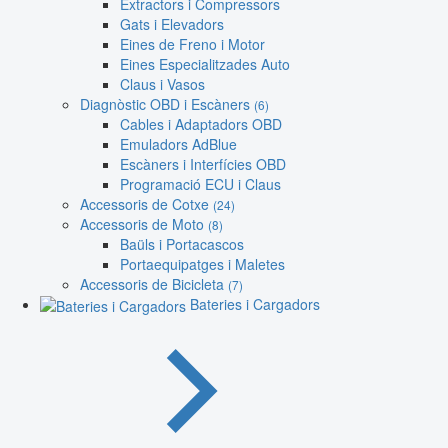
Extractors i Compressors
Gats i Elevadors
Eines de Freno i Motor
Eines Especialitzades Auto
Claus i Vasos
Diagnòstic OBD i Escàners
(6)
Cables i Adaptadors OBD
Emuladors AdBlue
Escàners i Interfícies OBD
Programació ECU i Claus
Accessoris de Cotxe
(24)
Accessoris de Moto
(8)
Baüls i Portacascos
Portaequipatges i Maletes
Accessoris de Bicicleta
(7)
Bateries i Cargadors