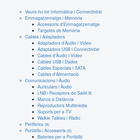
Veure-ho tot Informàtica i Connectivitat
Emmagatzematge i Memòria
Accessoris d'Emmagatzematge
Targetes de Memòria
Cables i Adaptadors
Adaptadors d'Àudio i Vídeo
Adaptadors USB i Connectivitat
Cables d'Àudio i Vídeo
Cables USB i Dades
Cables Especials i SATA
Cables d'Alimentació
Comunicacions i Àudio
Auriculars i Àudio
LNB i Receptors de Satèl·lit
Mancs a Distància
Reproductors Multimèdia
Suports per a TV
Walkie Talkies i Ràdio
Perifèrics
(9)
Portàtils i Accessoris
(6)
Bateries per a Portàtils