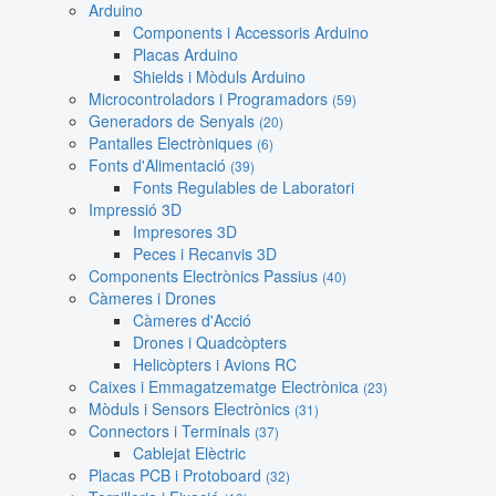
Arduino
Components i Accessoris Arduino
Placas Arduino
Shields i Mòduls Arduino
Microcontroladors i Programadors
(59)
Generadors de Senyals
(20)
Pantalles Electròniques
(6)
Fonts d'Alimentació
(39)
Fonts Regulables de Laboratori
Impressió 3D
Impresores 3D
Peces i Recanvis 3D
Components Electrònics Passius
(40)
Càmeres i Drones
Càmeres d'Acció
Drones i Quadcòpters
Helicòpters i Avions RC
Caixes i Emmagatzematge Electrònica
(23)
Mòduls i Sensors Electrònics
(31)
Connectors i Terminals
(37)
Cablejat Elèctric
Placas PCB i Protoboard
(32)