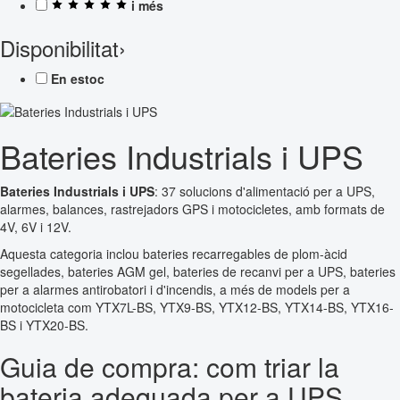
i més
Disponibilitat
›
En estoc
Bateries Industrials i UPS
Bateries Industrials i UPS
: 37 solucions d'alimentació per a UPS,
alarmes, balances, rastrejadors GPS i motocicletes, amb formats de
4V, 6V i 12V.
Aquesta categoria inclou bateries recarregables de plom-àcid
segellades, bateries AGM gel, bateries de recanvi per a UPS, bateries
per a alarmes antirobatori i d'incendis, a més de models per a
motocicleta com YTX7L-BS, YTX9-BS, YTX12-BS, YTX14-BS, YTX16-
BS i YTX20-BS.
Guia de compra: com triar la
bateria adequada per a UPS,