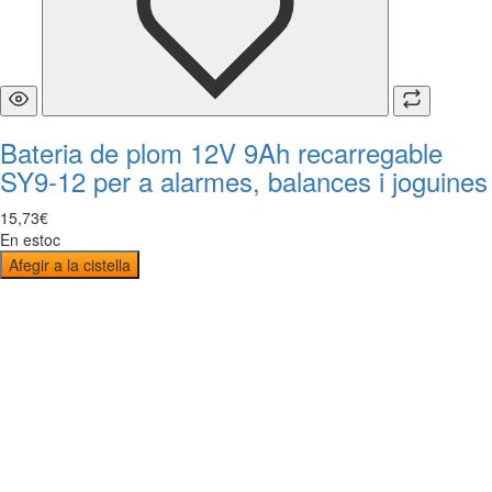
Bateria de plom 12V 9Ah recarregable
SY9-12 per a alarmes, balances i joguines
15
,
73
€
En estoc
Afegir a la cistella