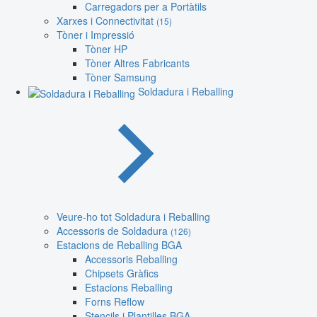
Carregadors per a Portàtils
Xarxes i Connectivitat
(15)
Tòner i Impressió
Tòner HP
Tòner Altres Fabricants
Tòner Samsung
Soldadura i Reballing
Veure-ho tot Soldadura i Reballing
Accessoris de Soldadura
(126)
Estacions de Reballing BGA
Accessoris Reballing
Chipsets Gràfics
Estacions Reballing
Forns Reflow
Stencils i Plantilles BGA