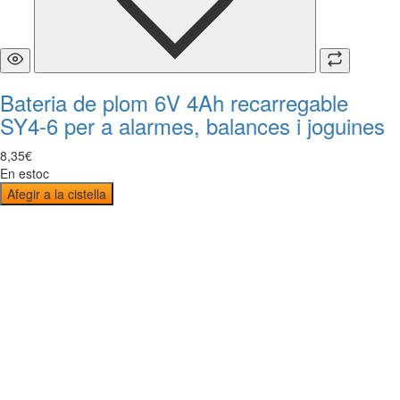
Bateria de plom 6V 4Ah recarregable
SY4-6 per a alarmes, balances i joguines
8
,
35
€
En estoc
Afegir a la cistella