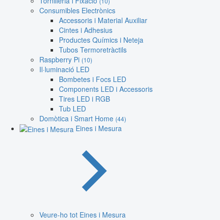
Tornilleria i Fixació
(10)
Consumibles Electrònics
Accessoris i Material Auxiliar
Cintes i Adhesius
Productes Químics i Neteja
Tubos Termoretràctils
Raspberry Pi
(10)
Il·luminació LED
Bombetes i Focs LED
Components LED i Accessoris
Tires LED i RGB
Tub LED
Domòtica i Smart Home
(44)
Eines i Mesura
Veure-ho tot Eines i Mesura