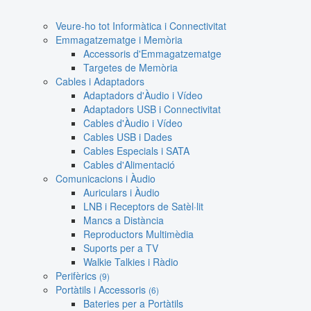
Veure-ho tot Informàtica i Connectivitat
Emmagatzematge i Memòria
Accessoris d'Emmagatzematge
Targetes de Memòria
Cables i Adaptadors
Adaptadors d'Àudio i Vídeo
Adaptadors USB i Connectivitat
Cables d'Àudio i Vídeo
Cables USB i Dades
Cables Especials i SATA
Cables d'Alimentació
Comunicacions i Àudio
Auriculars i Àudio
LNB i Receptors de Satèl·lit
Mancs a Distància
Reproductors Multimèdia
Suports per a TV
Walkie Talkies i Ràdio
Perifèrics
(9)
Portàtils i Accessoris
(6)
Bateries per a Portàtils