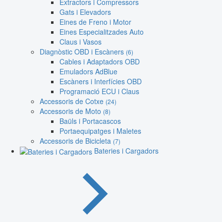
Extractors i Compressors
Gats i Elevadors
Eines de Freno i Motor
Eines Especialitzades Auto
Claus i Vasos
Diagnòstic OBD i Escàners
(6)
Cables i Adaptadors OBD
Emuladors AdBlue
Escàners i Interfícies OBD
Programació ECU i Claus
Accessoris de Cotxe
(24)
Accessoris de Moto
(8)
Baüls i Portacascos
Portaequipatges i Maletes
Accessoris de Bicicleta
(7)
Bateries i Cargadors