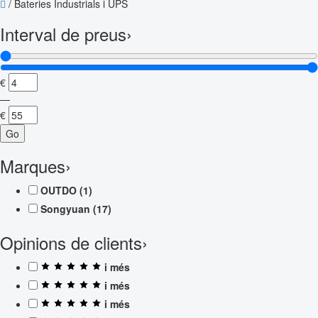
/
Bateries Industrials i UPS
Interval de preus
›
€
—
€
Go
Marques
›
OUTDO
(1)
Songyuan
(17)
Opinions de clients
›
i més
i més
i més