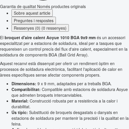
Garantia de qualitat
Només productes originals
Sobre aquest article
Preguntes i respostes
Ressenyes (0) (0 ressenyes)
El
broquet d'aire calent Aoyue 1010 BGA 9x9 mm
és un accessori
especialitzat per a estacions de soldadura, ideal per a tasques que
requereixen un control precís del flux d'aire calent, especialment en la
soldadura de components BGA (Ball Grid Array).
Aquest recanvi està dissenyat per oferir un rendiment òptim en
processos de soldadura electrònica, facilitant l'aplicació de calor en
àrees específiques sense afectar components propers.
Dimensions:
9 x 9 mm, adaptades per a treballs BGA.
Compatibilitat:
Compatible amb estacions de soldadura Aoyue
que admeten broquets intercanviables.
Material:
Construcció robusta per a resistència a la calor i
durabilitat.
Ús típic:
Substitució de broquets desgastats o danyats en
estacions de soldadura per mantenir la precisió i la qualitat en la
feina.