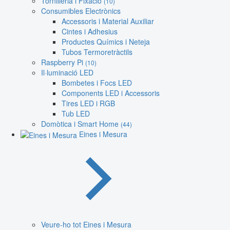
Tornilleria i Fixació
(10)
Consumibles Electrònics
Accessoris i Material Auxiliar
Cintes i Adhesius
Productes Químics i Neteja
Tubos Termoretràctils
Raspberry Pi
(10)
Il·luminació LED
Bombetes i Focs LED
Components LED i Accessoris
Tires LED i RGB
Tub LED
Domòtica i Smart Home
(44)
Eines i Mesura
Veure-ho tot Eines i Mesura