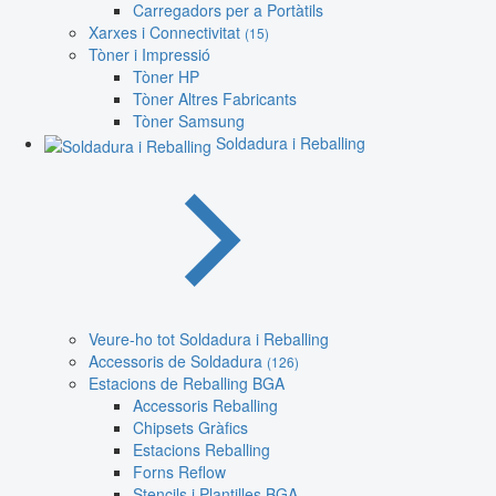
Carregadors per a Portàtils
Xarxes i Connectivitat
(15)
Tòner i Impressió
Tòner HP
Tòner Altres Fabricants
Tòner Samsung
Soldadura i Reballing
Veure-ho tot Soldadura i Reballing
Accessoris de Soldadura
(126)
Estacions de Reballing BGA
Accessoris Reballing
Chipsets Gràfics
Estacions Reballing
Forns Reflow
Stencils i Plantilles BGA