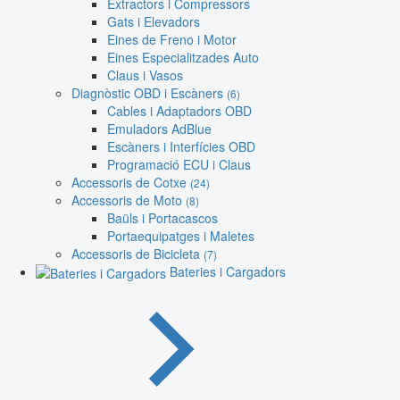
Extractors i Compressors
Gats i Elevadors
Eines de Freno i Motor
Eines Especialitzades Auto
Claus i Vasos
Diagnòstic OBD i Escàners
(6)
Cables i Adaptadors OBD
Emuladors AdBlue
Escàners i Interfícies OBD
Programació ECU i Claus
Accessoris de Cotxe
(24)
Accessoris de Moto
(8)
Baüls i Portacascos
Portaequipatges i Maletes
Accessoris de Bicicleta
(7)
Bateries i Cargadors