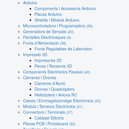
Arduino
Components i Accessoris Arduino
Placas Arduino
Shields i Mòduls Arduino
Microcontroladors i Programadors
(59)
Generadors de Senyals
(20)
Pantalles Electròniques
(6)
Fonts d'Alimentació
(39)
Fonts Regulables de Laboratori
Impressió 3D
Impresores 3D
Peces i Recanvis 3D
Components Electrònics Passius
(40)
Càmeres i Drones
Càmeres d'Acció
Drones i Quadcòpters
Helicòpters i Avions RC
Caixes i Emmagatzematge Electrònica
(23)
Mòduls i Sensors Electrònics
(31)
Connectors i Terminals
(37)
Cablejat Elèctric
Placas PCB i Protoboard
(32)