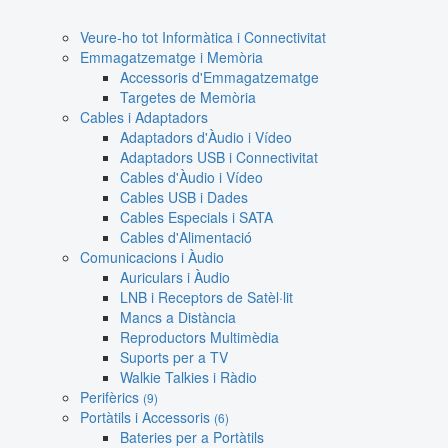
Veure-ho tot Informàtica i Connectivitat
Emmagatzematge i Memòria
Accessoris d'Emmagatzematge
Targetes de Memòria
Cables i Adaptadors
Adaptadors d'Àudio i Vídeo
Adaptadors USB i Connectivitat
Cables d'Àudio i Vídeo
Cables USB i Dades
Cables Especials i SATA
Cables d'Alimentació
Comunicacions i Àudio
Auriculars i Àudio
LNB i Receptors de Satèl·lit
Mancs a Distància
Reproductors Multimèdia
Suports per a TV
Walkie Talkies i Ràdio
Perifèrics
(9)
Portàtils i Accessoris
(6)
Bateries per a Portàtils