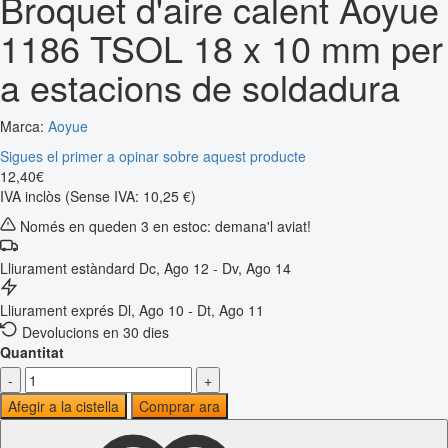
Broquet d'aire calent Aoyue
1186 TSOL 18 x 10 mm per
a estacions de soldadura
Marca:
Aoyue
Sigues el primer a opinar sobre aquest producte
12
,
40
€
IVA inclòs
(Sense IVA: 10,25 €)
Només en queden 3 en estoc: demana'l aviat!
Lliurament estàndard
Dc, Ago 12 - Dv, Ago 14
Lliurament exprés
Dl, Ago 10 - Dt, Ago 11
Devolucions en 30 dies
Quantitat
-
+
Afegir a la cistella
Comprar ara