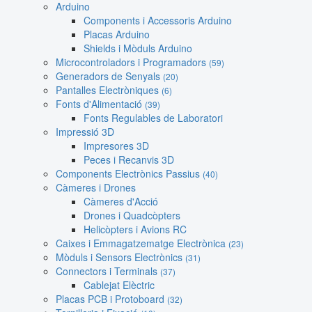
Arduino
Components i Accessoris Arduino
Placas Arduino
Shields i Mòduls Arduino
Microcontroladors i Programadors
(59)
Generadors de Senyals
(20)
Pantalles Electròniques
(6)
Fonts d'Alimentació
(39)
Fonts Regulables de Laboratori
Impressió 3D
Impresores 3D
Peces i Recanvis 3D
Components Electrònics Passius
(40)
Càmeres i Drones
Càmeres d'Acció
Drones i Quadcòpters
Helicòpters i Avions RC
Caixes i Emmagatzematge Electrònica
(23)
Mòduls i Sensors Electrònics
(31)
Connectors i Terminals
(37)
Cablejat Elèctric
Placas PCB i Protoboard
(32)