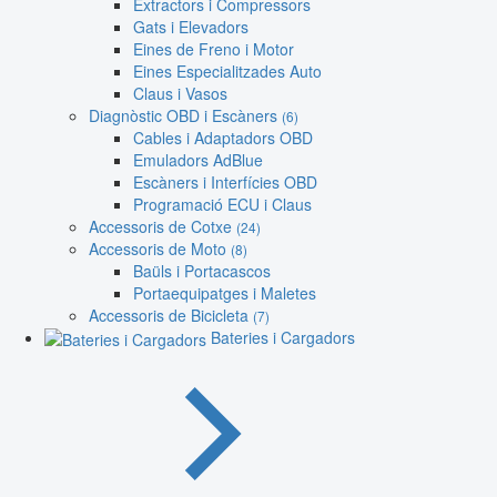
Extractors i Compressors
Gats i Elevadors
Eines de Freno i Motor
Eines Especialitzades Auto
Claus i Vasos
Diagnòstic OBD i Escàners
(6)
Cables i Adaptadors OBD
Emuladors AdBlue
Escàners i Interfícies OBD
Programació ECU i Claus
Accessoris de Cotxe
(24)
Accessoris de Moto
(8)
Baüls i Portacascos
Portaequipatges i Maletes
Accessoris de Bicicleta
(7)
Bateries i Cargadors