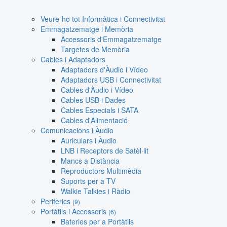
Veure-ho tot Informàtica i Connectivitat
Emmagatzematge i Memòria
Accessoris d'Emmagatzematge
Targetes de Memòria
Cables i Adaptadors
Adaptadors d'Àudio i Vídeo
Adaptadors USB i Connectivitat
Cables d'Àudio i Vídeo
Cables USB i Dades
Cables Especials i SATA
Cables d'Alimentació
Comunicacions i Àudio
Auriculars i Àudio
LNB i Receptors de Satèl·lit
Mancs a Distància
Reproductors Multimèdia
Suports per a TV
Walkie Talkies i Ràdio
Perifèrics
(9)
Portàtils i Accessoris
(6)
Bateries per a Portàtils