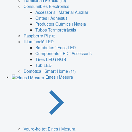
Tornilleria i Fixació
(10)
Consumibles Electrònics
Accessoris i Material Auxiliar
Cintes i Adhesius
Productes Químics i Neteja
Tubos Termoretràctils
Raspberry Pi
(10)
Il·luminació LED
Bombetes i Focs LED
Components LED i Accessoris
Tires LED i RGB
Tub LED
Domòtica i Smart Home
(44)
Eines i Mesura
Veure-ho tot Eines i Mesura