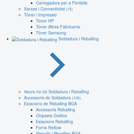
Carregadors per a Portàtils
Xarxes i Connectivitat
(15)
Tòner i Impressió
Tòner HP
Tòner Altres Fabricants
Tòner Samsung
Soldadura i Reballing
Veure-ho tot Soldadura i Reballing
Accessoris de Soldadura
(126)
Estacions de Reballing BGA
Accessoris Reballing
Chipsets Gràfics
Estacions Reballing
Forns Reflow
Stencils i Plantilles BGA