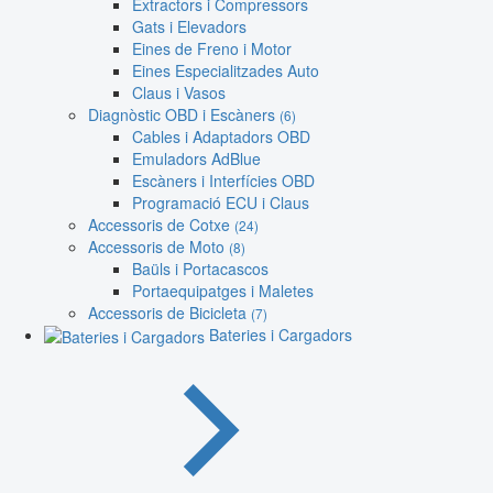
Extractors i Compressors
Gats i Elevadors
Eines de Freno i Motor
Eines Especialitzades Auto
Claus i Vasos
Diagnòstic OBD i Escàners
(6)
Cables i Adaptadors OBD
Emuladors AdBlue
Escàners i Interfícies OBD
Programació ECU i Claus
Accessoris de Cotxe
(24)
Accessoris de Moto
(8)
Baüls i Portacascos
Portaequipatges i Maletes
Accessoris de Bicicleta
(7)
Bateries i Cargadors