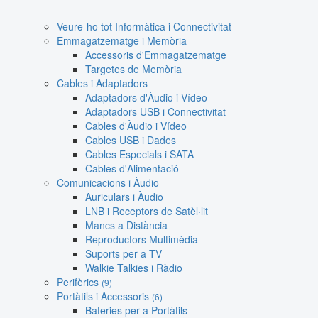
Veure-ho tot Informàtica i Connectivitat
Emmagatzematge i Memòria
Accessoris d'Emmagatzematge
Targetes de Memòria
Cables i Adaptadors
Adaptadors d'Àudio i Vídeo
Adaptadors USB i Connectivitat
Cables d'Àudio i Vídeo
Cables USB i Dades
Cables Especials i SATA
Cables d'Alimentació
Comunicacions i Àudio
Auriculars i Àudio
LNB i Receptors de Satèl·lit
Mancs a Distància
Reproductors Multimèdia
Suports per a TV
Walkie Talkies i Ràdio
Perifèrics
(9)
Portàtils i Accessoris
(6)
Bateries per a Portàtils