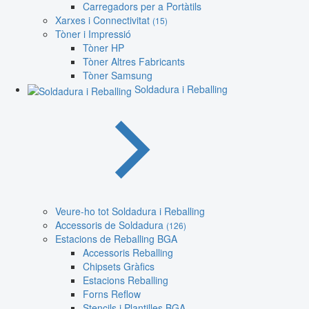
Carregadors per a Portàtils
Xarxes i Connectivitat
(15)
Tòner i Impressió
Tòner HP
Tòner Altres Fabricants
Tòner Samsung
Soldadura i Reballing
Veure-ho tot Soldadura i Reballing
Accessoris de Soldadura
(126)
Estacions de Reballing BGA
Accessoris Reballing
Chipsets Gràfics
Estacions Reballing
Forns Reflow
Stencils i Plantilles BGA