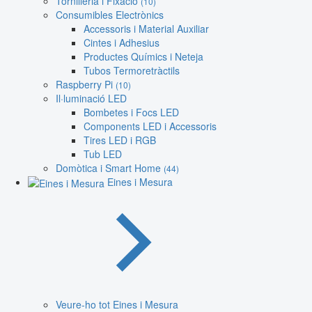
Tornilleria i Fixació
(10)
Consumibles Electrònics
Accessoris i Material Auxiliar
Cintes i Adhesius
Productes Químics i Neteja
Tubos Termoretràctils
Raspberry Pi
(10)
Il·luminació LED
Bombetes i Focs LED
Components LED i Accessoris
Tires LED i RGB
Tub LED
Domòtica i Smart Home
(44)
Eines i Mesura
Veure-ho tot Eines i Mesura