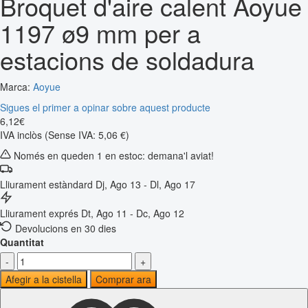
Broquet d'aire calent Aoyue
1197 ø9 mm per a
estacions de soldadura
Marca:
Aoyue
Sigues el primer a opinar sobre aquest producte
6
,
12
€
IVA inclòs
(Sense IVA: 5,06 €)
Només en queden 1 en estoc: demana'l aviat!
Lliurament estàndard
Dj, Ago 13 - Dl, Ago 17
Lliurament exprés
Dt, Ago 11 - Dc, Ago 12
Devolucions en 30 dies
Quantitat
-
+
Afegir a la cistella
Comprar ara