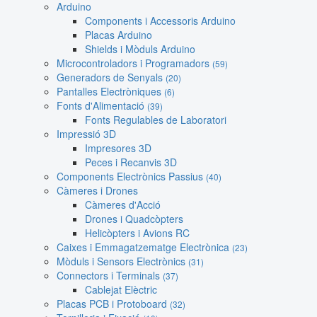
Arduino
Components i Accessoris Arduino
Placas Arduino
Shields i Mòduls Arduino
Microcontroladors i Programadors
(59)
Generadors de Senyals
(20)
Pantalles Electròniques
(6)
Fonts d'Alimentació
(39)
Fonts Regulables de Laboratori
Impressió 3D
Impresores 3D
Peces i Recanvis 3D
Components Electrònics Passius
(40)
Càmeres i Drones
Càmeres d'Acció
Drones i Quadcòpters
Helicòpters i Avions RC
Caixes i Emmagatzematge Electrònica
(23)
Mòduls i Sensors Electrònics
(31)
Connectors i Terminals
(37)
Cablejat Elèctric
Placas PCB i Protoboard
(32)