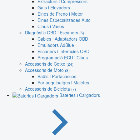
Extractors i Compressors
Gats i Elevadors
Eines de Freno i Motor
Eines Especialitzades Auto
Claus i Vasos
Diagnòstic OBD i Escàners
(6)
Cables i Adaptadors OBD
Emuladors AdBlue
Escàners i Interfícies OBD
Programació ECU i Claus
Accessoris de Cotxe
(24)
Accessoris de Moto
(8)
Baüls i Portacascos
Portaequipatges i Maletes
Accessoris de Bicicleta
(7)
Bateries i Cargadors