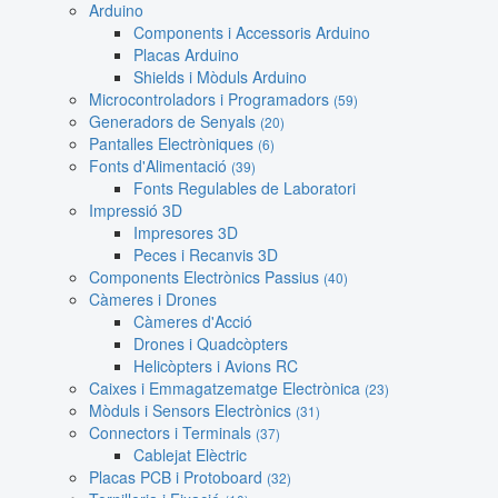
Arduino
Components i Accessoris Arduino
Placas Arduino
Shields i Mòduls Arduino
Microcontroladors i Programadors
(59)
Generadors de Senyals
(20)
Pantalles Electròniques
(6)
Fonts d'Alimentació
(39)
Fonts Regulables de Laboratori
Impressió 3D
Impresores 3D
Peces i Recanvis 3D
Components Electrònics Passius
(40)
Càmeres i Drones
Càmeres d'Acció
Drones i Quadcòpters
Helicòpters i Avions RC
Caixes i Emmagatzematge Electrònica
(23)
Mòduls i Sensors Electrònics
(31)
Connectors i Terminals
(37)
Cablejat Elèctric
Placas PCB i Protoboard
(32)