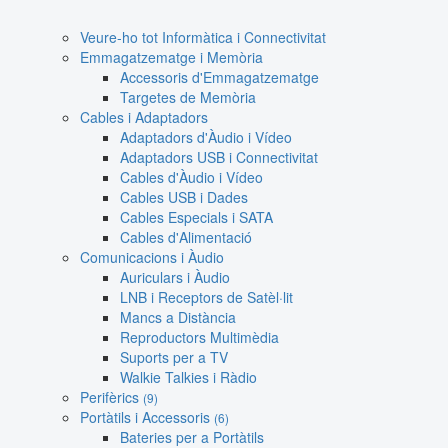
Veure-ho tot Informàtica i Connectivitat
Emmagatzematge i Memòria
Accessoris d'Emmagatzematge
Targetes de Memòria
Cables i Adaptadors
Adaptadors d'Àudio i Vídeo
Adaptadors USB i Connectivitat
Cables d'Àudio i Vídeo
Cables USB i Dades
Cables Especials i SATA
Cables d'Alimentació
Comunicacions i Àudio
Auriculars i Àudio
LNB i Receptors de Satèl·lit
Mancs a Distància
Reproductors Multimèdia
Suports per a TV
Walkie Talkies i Ràdio
Perifèrics
(9)
Portàtils i Accessoris
(6)
Bateries per a Portàtils