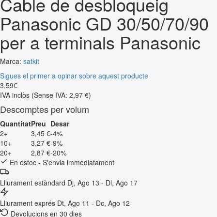
Cable de desbloqueig
Panasonic GD 30/50/70/90
per a terminals Panasonic
Marca:
satkit
Sigues el primer a opinar sobre aquest producte
3
,
59
€
IVA inclòs
(Sense IVA: 2,97 €)
Descomptes per volum
Quantitat
Preu
Desar
2+
3,45 €
-4%
10+
3,27 €
-9%
20+
2,87 €
-20%
En estoc - S'envia immediatament
Lliurament estàndard
Dj, Ago 13 - Dl, Ago 17
Lliurament exprés
Dt, Ago 11 - Dc, Ago 12
Devolucions en 30 dies