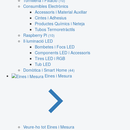
Tornilleria i Fixació
(10)
Consumibles Electrònics
Accessoris i Material Auxiliar
Cintes i Adhesius
Productes Químics i Neteja
Tubos Termoretràctils
Raspberry Pi
(10)
Il·luminació LED
Bombetes i Focs LED
Components LED i Accessoris
Tires LED i RGB
Tub LED
Domòtica i Smart Home
(44)
Eines i Mesura
Veure-ho tot Eines i Mesura