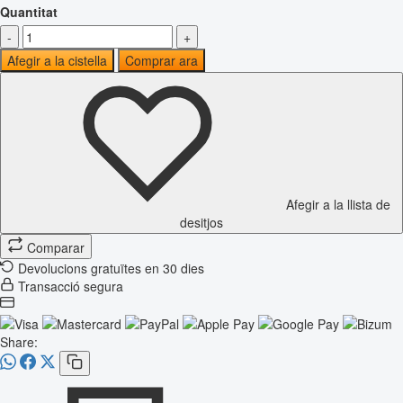
Quantitat
-
+
Afegir a la cistella
Comprar ara
Afegir a la llista de
desitjos
Comparar
Devolucions gratuïtes en 30 dies
Transacció segura
Share: