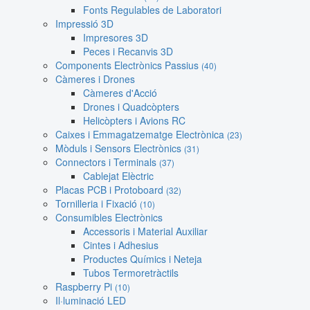
Fonts Regulables de Laboratori
Impressió 3D
Impresores 3D
Peces i Recanvis 3D
Components Electrònics Passius
(40)
Càmeres i Drones
Càmeres d'Acció
Drones i Quadcòpters
Helicòpters i Avions RC
Caixes i Emmagatzematge Electrònica
(23)
Mòduls i Sensors Electrònics
(31)
Connectors i Terminals
(37)
Cablejat Elèctric
Placas PCB i Protoboard
(32)
Tornilleria i Fixació
(10)
Consumibles Electrònics
Accessoris i Material Auxiliar
Cintes i Adhesius
Productes Químics i Neteja
Tubos Termoretràctils
Raspberry Pi
(10)
Il·luminació LED