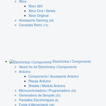
Xbox
Xbox 360
Xbox One i Series
Xbox Original
Accessoris Gaming
(38)
Consoles Retro
(13)
Electrònica i Components
Veure-ho tot Electrònica i Components
Arduino
Components i Accessoris Arduino
Placas Arduino
Shields i Mòduls Arduino
Microcontroladors i Programadors
(59)
Generadors de Senyals
(20)
Pantalles Electròniques
(6)
Fonts d'Alimentació
(39)