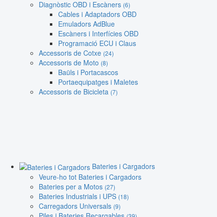
Diagnòstic OBD i Escàners
(6)
Cables i Adaptadors OBD
Emuladors AdBlue
Escàners i Interfícies OBD
Programació ECU i Claus
Accessoris de Cotxe
(24)
Accessoris de Moto
(8)
Baüls i Portacascos
Portaequipatges i Maletes
Accessoris de Bicicleta
(7)
Bateries i Cargadors
Veure-ho tot Bateries i Cargadors
Bateries per a Motos
(27)
Bateries Industrials i UPS
(18)
Carregadors Universals
(9)
Piles i Bateries Recargables
(39)