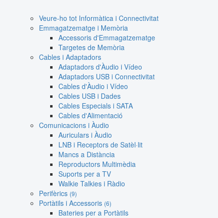
Veure-ho tot Informàtica i Connectivitat
Emmagatzematge i Memòria
Accessoris d'Emmagatzematge
Targetes de Memòria
Cables i Adaptadors
Adaptadors d'Àudio i Vídeo
Adaptadors USB i Connectivitat
Cables d'Àudio i Vídeo
Cables USB i Dades
Cables Especials i SATA
Cables d'Alimentació
Comunicacions i Àudio
Auriculars i Àudio
LNB i Receptors de Satèl·lit
Mancs a Distància
Reproductors Multimèdia
Suports per a TV
Walkie Talkies i Ràdio
Perifèrics
(9)
Portàtils i Accessoris
(6)
Bateries per a Portàtils