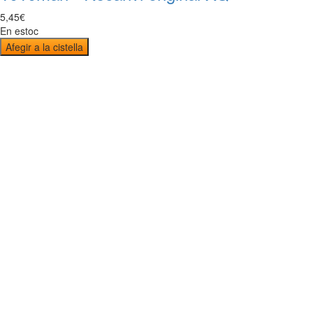
5
,
45
€
En estoc
Afegir a la cistella