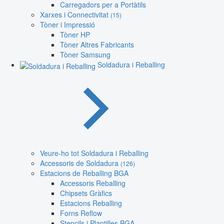
Carregadors per a Portàtils
Xarxes i Connectivitat
(15)
Tòner i Impressió
Tòner HP
Tòner Altres Fabricants
Tòner Samsung
Soldadura i Reballing
Veure-ho tot Soldadura i Reballing
Accessoris de Soldadura
(126)
Estacions de Reballing BGA
Accessoris Reballing
Chipsets Gràfics
Estacions Reballing
Forns Reflow
Stencils i Plantilles BGA