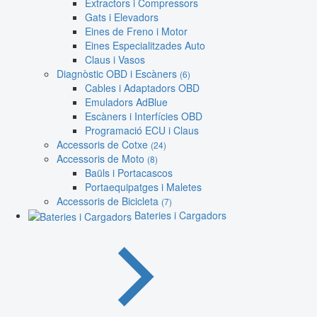
Extractors i Compressors
Gats i Elevadors
Eines de Freno i Motor
Eines Especialitzades Auto
Claus i Vasos
Diagnòstic OBD i Escàners
(6)
Cables i Adaptadors OBD
Emuladors AdBlue
Escàners i Interfícies OBD
Programació ECU i Claus
Accessoris de Cotxe
(24)
Accessoris de Moto
(8)
Baüls i Portacascos
Portaequipatges i Maletes
Accessoris de Bicicleta
(7)
Bateries i Cargadors