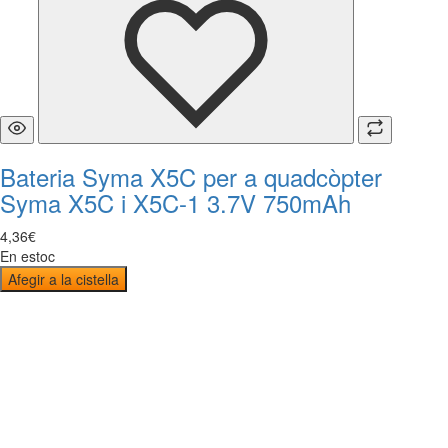
Bateria Syma X5C per a quadcòpter
Syma X5C i X5C-1 3.7V 750mAh
4
,
36
€
En estoc
Afegir a la cistella