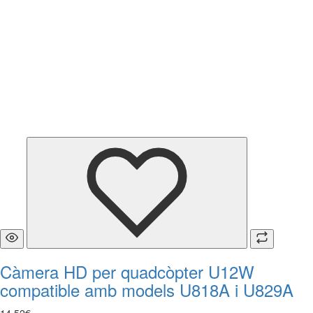
Càmera HD per quadcòpter U12W
compatible amb models U818A i U829A