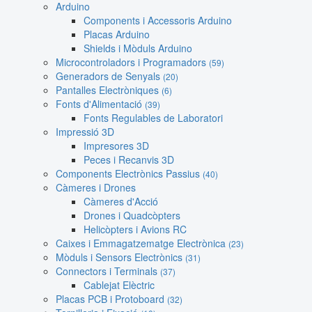
Arduino
Components i Accessoris Arduino
Placas Arduino
Shields i Mòduls Arduino
Microcontroladors i Programadors
(59)
Generadors de Senyals
(20)
Pantalles Electròniques
(6)
Fonts d'Alimentació
(39)
Fonts Regulables de Laboratori
Impressió 3D
Impresores 3D
Peces i Recanvis 3D
Components Electrònics Passius
(40)
Càmeres i Drones
Càmeres d'Acció
Drones i Quadcòpters
Helicòpters i Avions RC
Caixes i Emmagatzematge Electrònica
(23)
Mòduls i Sensors Electrònics
(31)
Connectors i Terminals
(37)
Cablejat Elèctric
Placas PCB i Protoboard
(32)