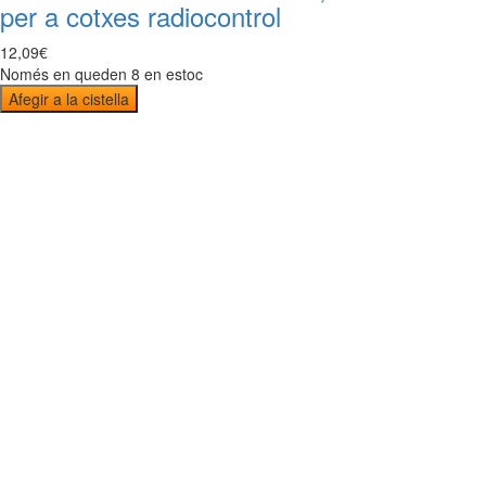
per a cotxes radiocontrol
12
,
09
€
Només en queden 8 en estoc
Afegir a la cistella