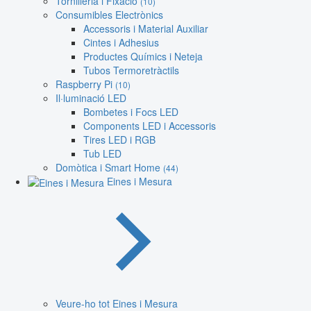
Tornilleria i Fixació
(10)
Consumibles Electrònics
Accessoris i Material Auxiliar
Cintes i Adhesius
Productes Químics i Neteja
Tubos Termoretràctils
Raspberry Pi
(10)
Il·luminació LED
Bombetes i Focs LED
Components LED i Accessoris
Tires LED i RGB
Tub LED
Domòtica i Smart Home
(44)
Eines i Mesura
Veure-ho tot Eines i Mesura