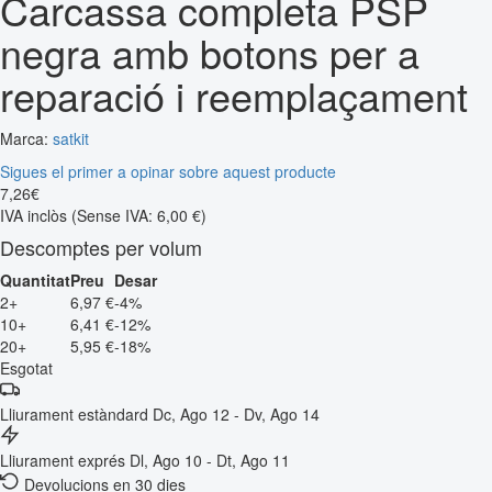
Carcassa completa PSP
negra amb botons per a
reparació i reemplaçament
Marca:
satkit
Sigues el primer a opinar sobre aquest producte
7
,
26
€
IVA inclòs
(Sense IVA: 6,00 €)
Descomptes per volum
Quantitat
Preu
Desar
2+
6,97 €
-4%
10+
6,41 €
-12%
20+
5,95 €
-18%
Esgotat
Lliurament estàndard
Dc, Ago 12 - Dv, Ago 14
Lliurament exprés
Dl, Ago 10 - Dt, Ago 11
Devolucions en 30 dies