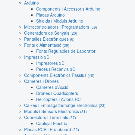
Arduino
Components i Accessoris Arduino
Placas Arduino
Shields i Mòduls Arduino
Microcontroladors i Programadors
(59)
Generadors de Senyals
(20)
Pantalles Electròniques
(6)
Fonts d'Alimentació
(39)
Fonts Regulables de Laboratori
Impressió 3D
Impresores 3D
Peces i Recanvis 3D
Components Electrònics Passius
(40)
Càmeres i Drones
Càmeres d'Acció
Drones i Quadcòpters
Helicòpters i Avions RC
Caixes i Emmagatzematge Electrònica
(23)
Mòduls i Sensors Electrònics
(31)
Connectors i Terminals
(37)
Cablejat Elèctric
Placas PCB i Protoboard
(32)