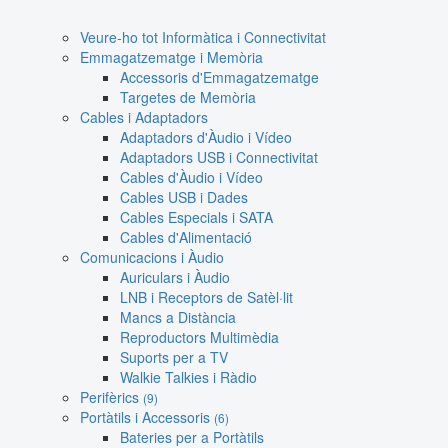
Veure-ho tot Informàtica i Connectivitat
Emmagatzematge i Memòria
Accessoris d'Emmagatzematge
Targetes de Memòria
Cables i Adaptadors
Adaptadors d'Àudio i Vídeo
Adaptadors USB i Connectivitat
Cables d'Àudio i Vídeo
Cables USB i Dades
Cables Especials i SATA
Cables d'Alimentació
Comunicacions i Àudio
Auriculars i Àudio
LNB i Receptors de Satèl·lit
Mancs a Distància
Reproductors Multimèdia
Suports per a TV
Walkie Talkies i Ràdio
Perifèrics
(9)
Portàtils i Accessoris
(6)
Bateries per a Portàtils