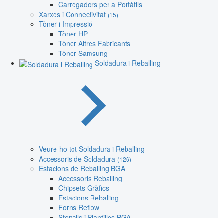
Carregadors per a Portàtils
Xarxes i Connectivitat
(15)
Tòner i Impressió
Tòner HP
Tòner Altres Fabricants
Tòner Samsung
Soldadura i Reballing
Veure-ho tot Soldadura i Reballing
Accessoris de Soldadura
(126)
Estacions de Reballing BGA
Accessoris Reballing
Chipsets Gràfics
Estacions Reballing
Forns Reflow
Stencils i Plantilles BGA