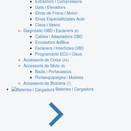
Extractors i Compressors
Gats i Elevadors
Eines de Freno i Motor
Eines Especialitzades Auto
Claus i Vasos
Diagnòstic OBD i Escàners
(6)
Cables i Adaptadors OBD
Emuladors AdBlue
Escàners i Interfícies OBD
Programació ECU i Claus
Accessoris de Cotxe
(24)
Accessoris de Moto
(8)
Baüls i Portacascos
Portaequipatges i Maletes
Accessoris de Bicicleta
(7)
Bateries i Cargadors