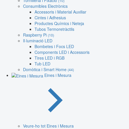
Tornilleria i Fixació
(10)
Consumibles Electrònics
Accessoris i Material Auxiliar
Cintes i Adhesius
Productes Químics i Neteja
Tubos Termoretràctils
Raspberry Pi
(10)
Il·luminació LED
Bombetes i Focs LED
Components LED i Accessoris
Tires LED i RGB
Tub LED
Domòtica i Smart Home
(44)
Eines i Mesura
Veure-ho tot Eines i Mesura