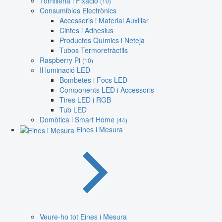
Tornilleria i Fixació
(10)
Consumibles Electrònics
Accessoris i Material Auxiliar
Cintes i Adhesius
Productes Químics i Neteja
Tubos Termoretràctils
Raspberry Pi
(10)
Il·luminació LED
Bombetes i Focs LED
Components LED i Accessoris
Tires LED i RGB
Tub LED
Domòtica i Smart Home
(44)
Eines i Mesura
Veure-ho tot Eines i Mesura