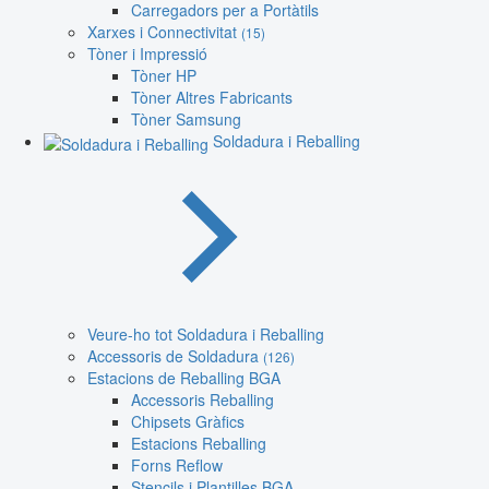
Carregadors per a Portàtils
Xarxes i Connectivitat
(15)
Tòner i Impressió
Tòner HP
Tòner Altres Fabricants
Tòner Samsung
Soldadura i Reballing
Veure-ho tot Soldadura i Reballing
Accessoris de Soldadura
(126)
Estacions de Reballing BGA
Accessoris Reballing
Chipsets Gràfics
Estacions Reballing
Forns Reflow
Stencils i Plantilles BGA