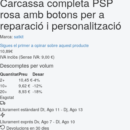
Carcassa completa PSP
rosa amb botons per a
reparació i personalització
Marca:
satkit
Sigues el primer a opinar sobre aquest producte
10
,
89
€
IVA inclòs
(Sense IVA: 9,00 €)
Descomptes per volum
Quantitat
Preu
Desar
2+
10,45 €
-4%
10+
9,62 €
-12%
20+
8,93 €
-18%
Esgotat
Lliurament estàndard
Dt, Ago 11 - Dj, Ago 13
Lliurament exprés
Dv, Ago 7 - Dl, Ago 10
Devolucions en 30 dies