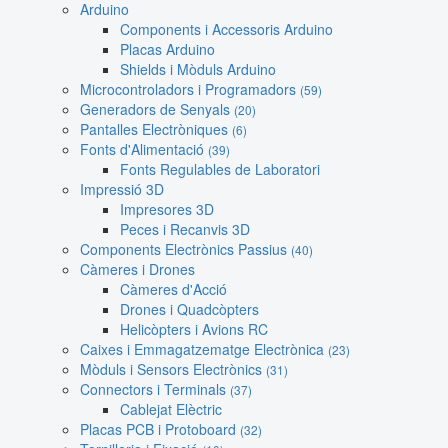
Arduino
Components i Accessoris Arduino
Placas Arduino
Shields i Mòduls Arduino
Microcontroladors i Programadors
(59)
Generadors de Senyals
(20)
Pantalles Electròniques
(6)
Fonts d'Alimentació
(39)
Fonts Regulables de Laboratori
Impressió 3D
Impresores 3D
Peces i Recanvis 3D
Components Electrònics Passius
(40)
Càmeres i Drones
Càmeres d'Acció
Drones i Quadcòpters
Helicòpters i Avions RC
Caixes i Emmagatzematge Electrònica
(23)
Mòduls i Sensors Electrònics
(31)
Connectors i Terminals
(37)
Cablejat Elèctric
Placas PCB i Protoboard
(32)