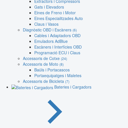
Extractors i Compressors
Gats i Elevadors
Eines de Freno i Motor
Eines Especialitzades Auto
Claus i Vasos
Diagnòstic OBD i Escàners
(6)
Cables i Adaptadors OBD
Emuladors AdBlue
Escàners i Interfícies OBD
Programació ECU i Claus
Accessoris de Cotxe
(24)
Accessoris de Moto
(8)
Baüls i Portacascos
Portaequipatges i Maletes
Accessoris de Bicicleta
(7)
Bateries i Cargadors