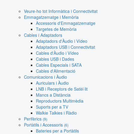
Veure-ho tot Informàtica i Connectivitat
Emmagatzematge i Memòria
Accessoris d'Emmagatzematge
Targetes de Memòria
Cables i Adaptadors
Adaptadors d'Àudio i Vídeo
Adaptadors USB i Connectivitat
Cables d'Àudio i Vídeo
Cables USB i Dades
Cables Especials i SATA
Cables d'Alimentació
Comunicacions i Àudio
Auriculars i Àudio
LNB i Receptors de Satèl·lit
Mancs a Distància
Reproductors Multimèdia
Suports per a TV
Walkie Talkies i Ràdio
Perifèrics
(9)
Portàtils i Accessoris
(6)
Bateries per a Portàtils