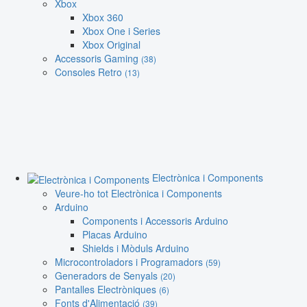
Xbox
Xbox 360
Xbox One i Series
Xbox Original
Accessoris Gaming
(38)
Consoles Retro
(13)
Electrònica i Components
Veure-ho tot Electrònica i Components
Arduino
Components i Accessoris Arduino
Placas Arduino
Shields i Mòduls Arduino
Microcontroladors i Programadors
(59)
Generadors de Senyals
(20)
Pantalles Electròniques
(6)
Fonts d'Alimentació
(39)