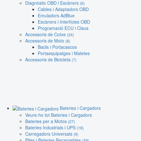
Diagnòstic OBD i Escàners
(6)
Cables i Adaptadors OBD
Emuladors AdBlue
Escàners i Interfícies OBD
Programació ECU i Claus
Accessoris de Cotxe
(24)
Accessoris de Moto
(8)
Baüls i Portacascos
Portaequipatges i Maletes
Accessoris de Bicicleta
(7)
Bateries i Cargadors
Veure-ho tot Bateries i Cargadors
Bateries per a Motos
(27)
Bateries Industrials i UPS
(18)
Carregadors Universals
(9)
Piles i Bateries Recargables
(39)