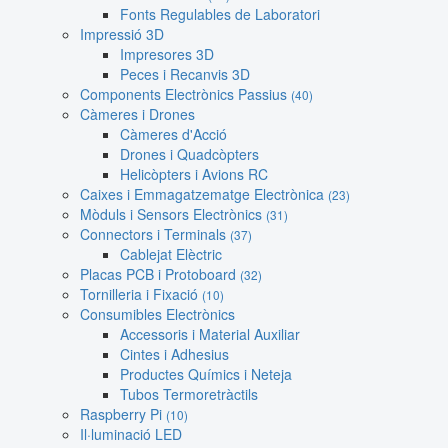
Fonts Regulables de Laboratori
Impressió 3D
Impresores 3D
Peces i Recanvis 3D
Components Electrònics Passius
(40)
Càmeres i Drones
Càmeres d'Acció
Drones i Quadcòpters
Helicòpters i Avions RC
Caixes i Emmagatzematge Electrònica
(23)
Mòduls i Sensors Electrònics
(31)
Connectors i Terminals
(37)
Cablejat Elèctric
Placas PCB i Protoboard
(32)
Tornilleria i Fixació
(10)
Consumibles Electrònics
Accessoris i Material Auxiliar
Cintes i Adhesius
Productes Químics i Neteja
Tubos Termoretràctils
Raspberry Pi
(10)
Il·luminació LED