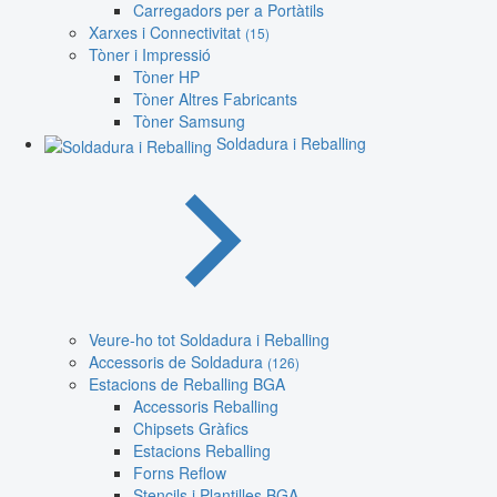
Carregadors per a Portàtils
Xarxes i Connectivitat
(15)
Tòner i Impressió
Tòner HP
Tòner Altres Fabricants
Tòner Samsung
Soldadura i Reballing
Veure-ho tot Soldadura i Reballing
Accessoris de Soldadura
(126)
Estacions de Reballing BGA
Accessoris Reballing
Chipsets Gràfics
Estacions Reballing
Forns Reflow
Stencils i Plantilles BGA