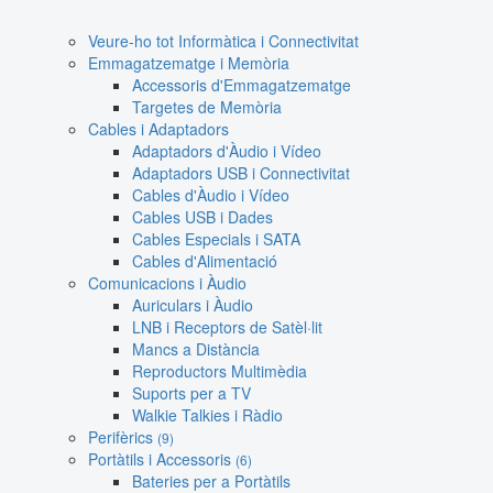
Veure-ho tot Informàtica i Connectivitat
Emmagatzematge i Memòria
Accessoris d'Emmagatzematge
Targetes de Memòria
Cables i Adaptadors
Adaptadors d'Àudio i Vídeo
Adaptadors USB i Connectivitat
Cables d'Àudio i Vídeo
Cables USB i Dades
Cables Especials i SATA
Cables d'Alimentació
Comunicacions i Àudio
Auriculars i Àudio
LNB i Receptors de Satèl·lit
Mancs a Distància
Reproductors Multimèdia
Suports per a TV
Walkie Talkies i Ràdio
Perifèrics
(9)
Portàtils i Accessoris
(6)
Bateries per a Portàtils