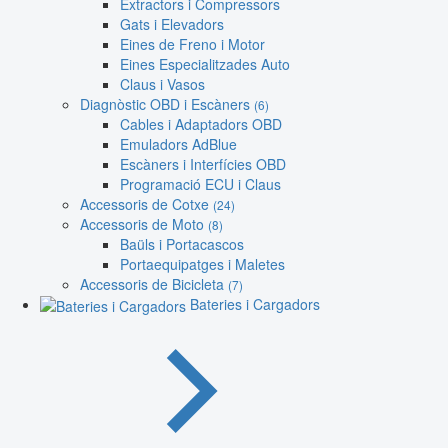
Extractors i Compressors
Gats i Elevadors
Eines de Freno i Motor
Eines Especialitzades Auto
Claus i Vasos
Diagnòstic OBD i Escàners
(6)
Cables i Adaptadors OBD
Emuladors AdBlue
Escàners i Interfícies OBD
Programació ECU i Claus
Accessoris de Cotxe
(24)
Accessoris de Moto
(8)
Baüls i Portacascos
Portaequipatges i Maletes
Accessoris de Bicicleta
(7)
Bateries i Cargadors