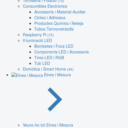
Tornilleria i Fixació
(10)
Consumibles Electrònics
Accessoris i Material Auxiliar
Cintes i Adhesius
Productes Químics i Neteja
Tubos Termoretràctils
Raspberry Pi
(10)
Il·luminació LED
Bombetes i Focs LED
Components LED i Accessoris
Tires LED i RGB
Tub LED
Domòtica i Smart Home
(44)
Eines i Mesura
Veure-ho tot Eines i Mesura