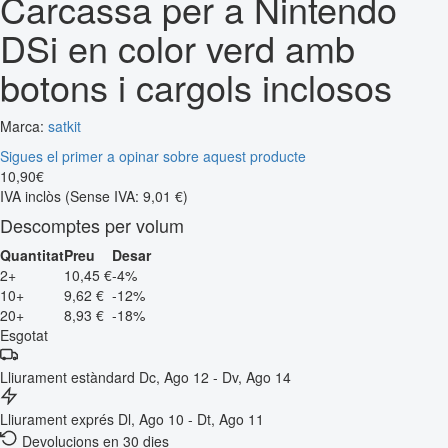
Carcassa per a Nintendo
DSi en color verd amb
botons i cargols inclosos
Marca:
satkit
Sigues el primer a opinar sobre aquest producte
10
,
90
€
IVA inclòs
(Sense IVA: 9,01 €)
Descomptes per volum
Quantitat
Preu
Desar
2+
10,45 €
-4%
10+
9,62 €
-12%
20+
8,93 €
-18%
Esgotat
Lliurament estàndard
Dc, Ago 12 - Dv, Ago 14
Lliurament exprés
Dl, Ago 10 - Dt, Ago 11
Devolucions en 30 dies