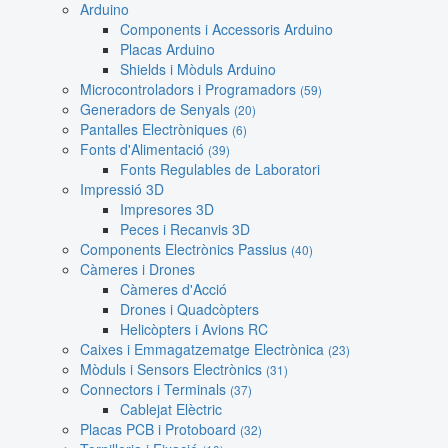
Arduino
Components i Accessoris Arduino
Placas Arduino
Shields i Mòduls Arduino
Microcontroladors i Programadors
(59)
Generadors de Senyals
(20)
Pantalles Electròniques
(6)
Fonts d'Alimentació
(39)
Fonts Regulables de Laboratori
Impressió 3D
Impresores 3D
Peces i Recanvis 3D
Components Electrònics Passius
(40)
Càmeres i Drones
Càmeres d'Acció
Drones i Quadcòpters
Helicòpters i Avions RC
Caixes i Emmagatzematge Electrònica
(23)
Mòduls i Sensors Electrònics
(31)
Connectors i Terminals
(37)
Cablejat Elèctric
Placas PCB i Protoboard
(32)