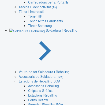
Carregadors per a Portàtils
Xarxes i Connectivitat
(15)
Tòner i Impressió
Tòner HP
Tòner Altres Fabricants
Tòner Samsung
Soldadura i Reballing
Veure-ho tot Soldadura i Reballing
Accessoris de Soldadura
(126)
Estacions de Reballing BGA
Accessoris Reballing
Chipsets Gràfics
Estacions Reballing
Forns Reflow
Stencils i Plantilles BGA