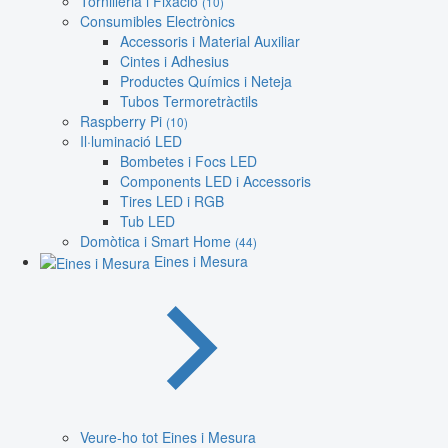
Tornilleria i Fixació
(10)
Consumibles Electrònics
Accessoris i Material Auxiliar
Cintes i Adhesius
Productes Químics i Neteja
Tubos Termoretràctils
Raspberry Pi
(10)
Il·luminació LED
Bombetes i Focs LED
Components LED i Accessoris
Tires LED i RGB
Tub LED
Domòtica i Smart Home
(44)
Eines i Mesura
Veure-ho tot Eines i Mesura