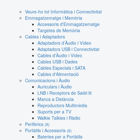
Veure-ho tot Informàtica i Connectivitat
Emmagatzematge i Memòria
Accessoris d'Emmagatzematge
Targetes de Memòria
Cables i Adaptadors
Adaptadors d'Àudio i Vídeo
Adaptadors USB i Connectivitat
Cables d'Àudio i Vídeo
Cables USB i Dades
Cables Especials i SATA
Cables d'Alimentació
Comunicacions i Àudio
Auriculars i Àudio
LNB i Receptors de Satèl·lit
Mancs a Distància
Reproductors Multimèdia
Suports per a TV
Walkie Talkies i Ràdio
Perifèrics
(9)
Portàtils i Accessoris
(6)
Bateries per a Portàtils