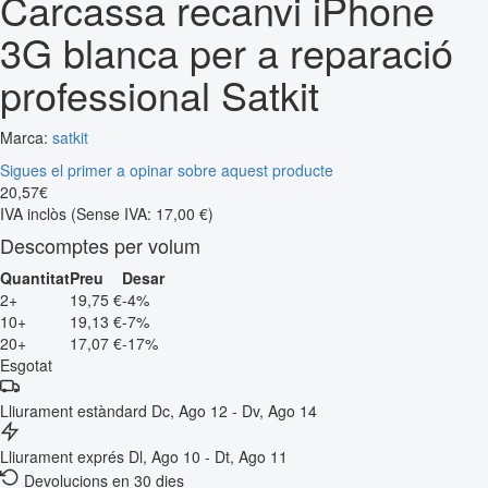
Carcassa recanvi iPhone
3G blanca per a reparació
professional Satkit
Marca:
satkit
Sigues el primer a opinar sobre aquest producte
20
,
57
€
IVA inclòs
(Sense IVA: 17,00 €)
Descomptes per volum
Quantitat
Preu
Desar
2+
19,75 €
-4%
10+
19,13 €
-7%
20+
17,07 €
-17%
Esgotat
Lliurament estàndard
Dc, Ago 12 - Dv, Ago 14
Lliurament exprés
Dl, Ago 10 - Dt, Ago 11
Devolucions en 30 dies