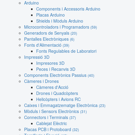
Arduino
Components i Accessoris Arduino
Placas Arduino
Shields i Mòduls Arduino
Microcontroladors i Programadors
(59)
Generadors de Senyals
(20)
Pantalles Electròniques
(6)
Fonts d'Alimentació
(39)
Fonts Regulables de Laboratori
Impressió 3D
Impresores 3D
Peces i Recanvis 3D
Components Electrònics Passius
(40)
Càmeres i Drones
Càmeres d'Acció
Drones i Quadcòpters
Helicòpters i Avions RC
Caixes i Emmagatzematge Electrònica
(23)
Mòduls i Sensors Electrònics
(31)
Connectors i Terminals
(37)
Cablejat Elèctric
Placas PCB i Protoboard
(32)