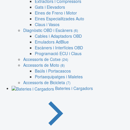
Extractors i Compressors
Gats i Elevadors
Eines de Freno i Motor
Eines Especialitzades Auto
Claus i Vasos
Diagnòstic OBD i Escàners
(6)
Cables i Adaptadors OBD
Emuladors AdBlue
Escàners i Interfícies OBD
Programació ECU i Claus
Accessoris de Cotxe
(24)
Accessoris de Moto
(8)
Baüls i Portacascos
Portaequipatges i Maletes
Accessoris de Bicicleta
(7)
Bateries i Cargadors