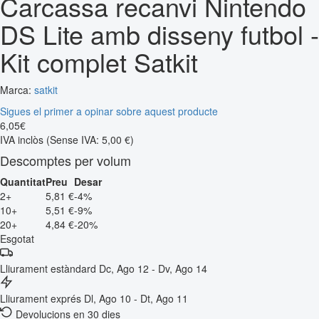
Carcassa recanvi Nintendo
DS Lite amb disseny futbol -
Kit complet Satkit
Marca:
satkit
Sigues el primer a opinar sobre aquest producte
6
,
05
€
IVA inclòs
(Sense IVA: 5,00 €)
Descomptes per volum
Quantitat
Preu
Desar
2+
5,81 €
-4%
10+
5,51 €
-9%
20+
4,84 €
-20%
Esgotat
Lliurament estàndard
Dc, Ago 12 - Dv, Ago 14
Lliurament exprés
Dl, Ago 10 - Dt, Ago 11
Devolucions en 30 dies