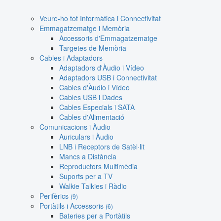
Veure-ho tot Informàtica i Connectivitat
Emmagatzematge i Memòria
Accessoris d'Emmagatzematge
Targetes de Memòria
Cables i Adaptadors
Adaptadors d'Àudio i Vídeo
Adaptadors USB i Connectivitat
Cables d'Àudio i Vídeo
Cables USB i Dades
Cables Especials i SATA
Cables d'Alimentació
Comunicacions i Àudio
Auriculars i Àudio
LNB i Receptors de Satèl·lit
Mancs a Distància
Reproductors Multimèdia
Suports per a TV
Walkie Talkies i Ràdio
Perifèrics
(9)
Portàtils i Accessoris
(6)
Bateries per a Portàtils