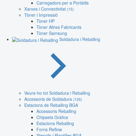
Carregadors per a Portàtils
Xarxes i Connectivitat
(15)
Tòner i Impressió
Tòner HP
Tòner Altres Fabricants
Tòner Samsung
Soldadura i Reballing
Veure-ho tot Soldadura i Reballing
Accessoris de Soldadura
(126)
Estacions de Reballing BGA
Accessoris Reballing
Chipsets Gràfics
Estacions Reballing
Forns Reflow
Stencils i Plantilles BGA