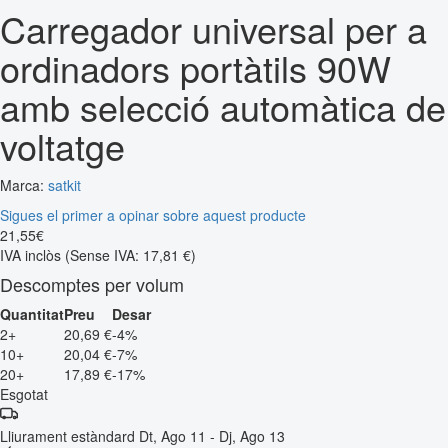
Carregador universal per a
ordinadors portàtils 90W
amb selecció automàtica de
voltatge
Marca:
satkit
Sigues el primer a opinar sobre aquest producte
21
,
55
€
IVA inclòs
(Sense IVA: 17,81 €)
Descomptes per volum
Quantitat
Preu
Desar
2+
20,69 €
-4%
10+
20,04 €
-7%
20+
17,89 €
-17%
Esgotat
Lliurament estàndard
Dt, Ago 11 - Dj, Ago 13