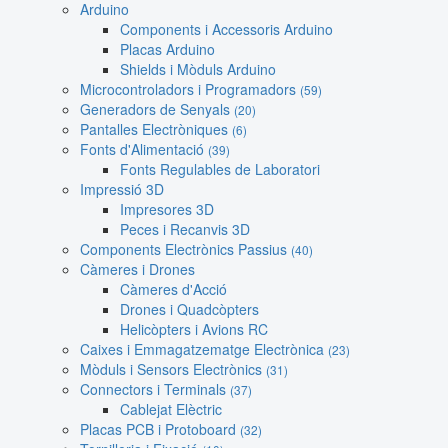
Arduino
Components i Accessoris Arduino
Placas Arduino
Shields i Mòduls Arduino
Microcontroladors i Programadors
(59)
Generadors de Senyals
(20)
Pantalles Electròniques
(6)
Fonts d'Alimentació
(39)
Fonts Regulables de Laboratori
Impressió 3D
Impresores 3D
Peces i Recanvis 3D
Components Electrònics Passius
(40)
Càmeres i Drones
Càmeres d'Acció
Drones i Quadcòpters
Helicòpters i Avions RC
Caixes i Emmagatzematge Electrònica
(23)
Mòduls i Sensors Electrònics
(31)
Connectors i Terminals
(37)
Cablejat Elèctric
Placas PCB i Protoboard
(32)