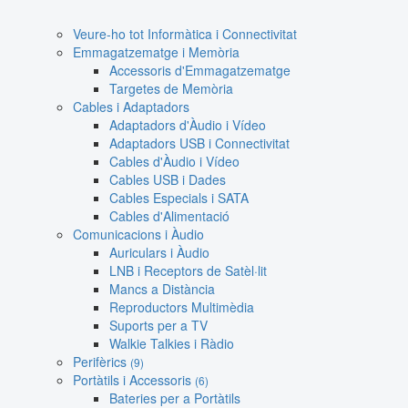
Veure-ho tot Informàtica i Connectivitat
Emmagatzematge i Memòria
Accessoris d'Emmagatzematge
Targetes de Memòria
Cables i Adaptadors
Adaptadors d'Àudio i Vídeo
Adaptadors USB i Connectivitat
Cables d'Àudio i Vídeo
Cables USB i Dades
Cables Especials i SATA
Cables d'Alimentació
Comunicacions i Àudio
Auriculars i Àudio
LNB i Receptors de Satèl·lit
Mancs a Distància
Reproductors Multimèdia
Suports per a TV
Walkie Talkies i Ràdio
Perifèrics
(9)
Portàtils i Accessoris
(6)
Bateries per a Portàtils