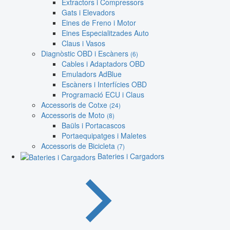
Extractors i Compressors
Gats i Elevadors
Eines de Freno i Motor
Eines Especialitzades Auto
Claus i Vasos
Diagnòstic OBD i Escàners
(6)
Cables i Adaptadors OBD
Emuladors AdBlue
Escàners i Interfícies OBD
Programació ECU i Claus
Accessoris de Cotxe
(24)
Accessoris de Moto
(8)
Baüls i Portacascos
Portaequipatges i Maletes
Accessoris de Bicicleta
(7)
Bateries i Cargadors