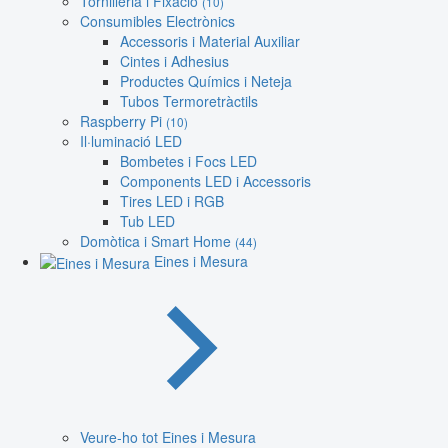
Tornilleria i Fixació
(10)
Consumibles Electrònics
Accessoris i Material Auxiliar
Cintes i Adhesius
Productes Químics i Neteja
Tubos Termoretràctils
Raspberry Pi
(10)
Il·luminació LED
Bombetes i Focs LED
Components LED i Accessoris
Tires LED i RGB
Tub LED
Domòtica i Smart Home
(44)
Eines i Mesura
Veure-ho tot Eines i Mesura