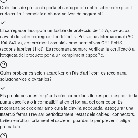
Quin tipus de protecció porta el carregador contra sobrecàrregues i
curtcircuits, i compleix amb normatives de seguretat?
El carregador incorpora un fusible de protecció de 15 A, que actua
davant de sobrecàrregues i curtcircuits. Pel seu ús internacional (AC
100-240 V), generalment compleix amb normatives CE i RoHS
(segons fabricant i lot). Es recomana sempre verificar la certificació a
l'etiqueta del producte per a un compliment específic.
Quins problemes solen aparèixer en l'ús diari i com es recomana
solucionar-los o evitar-los?
Els problemes més freqüents són connexions fluixes per desgast de la
punta escollida o incompatibilitat en el format del connector. Es
recomana seleccionar amb cura la clavilla adequada, assegurar una
inserció ferma i revisar periòdicament l'estat dels cables i connectors.
Eviteu enrotllar fortament el cable en guardar-lo per prevenir fatiga
prematura.