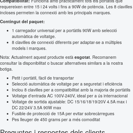
Compatibilitat:
Funciona amb pràcticament tots els portàtils que
requereixen entre 15 i 24 volts i fins a 90W de potència. Les 8 clavilles
incloses permeten la connexió amb les principals marques.
Contingut del paquet:
1 carregador universal per a portàtils 90W amb selecció
automàtica de voltatge.
8 clavilles de connexió diferents per adaptar-se a múltiples
models i marques.
Nota: Actualment aquest producte està
esgotat
. Recomanem
consultar la disponibilitat o buscar alternatives similars a la nostra
botiga.
Petit i portàtil, fàcil de transportar
Selecció automàtica de voltatge per a seguretat i eficiència
Inclou 8 clavilles per a compatibilitat amb la majoria de portàtils
Voltatge d'entrada AC 100V-240V, ideal per a ús internacional
Voltatge de sortida ajustable: DC 15/16/18/19/20V 4.5A max i
DC 22/24V 3.5A 90W max
Fusible de protecció de 15A per evitar sobrecàrregues
Pes lleuger de 450 grams per a més comoditat
Preguntes i respostes dels clients