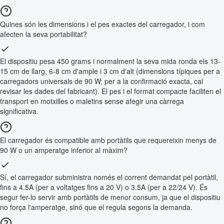
Quines són les dimensions i el pes exactes del carregador, i com
afecten la seva portabilitat?
El dispositiu pesa 450 grams i normalment la seva mida ronda els 13-
15 cm de llarg, 6-8 cm d'ample i 3 cm d'alt (dimensions típiques per a
carregadors universals de 90 W; per a la confirmació exacta, cal
revisar les dades del fabricant). El pes i el format compacte faciliten el
transport en motxilles o maletins sense afegir una càrrega
significativa.
El carregador és compatible amb portàtils que requereixin menys de
90 W o un amperatge inferior al màxim?
Sí, el carregador subministra només el corrent demandat pel portàtil,
fins a 4.5A (per a voltatges fins a 20 V) o 3.5A (per a 22/24 V). És
segur fer-lo servir amb portàtils de menor consum, ja que el dispositiu
no força l'amperatge, sinó que el regula segons la demanda.