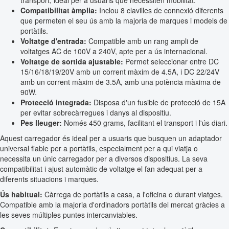
transport, ideal per a usuaris que necessiten mobilitat.
Compatibilitat àmplia:
Inclou 8 clavilles de connexió diferents
que permeten el seu ús amb la majoria de marques i models de
portàtils.
Voltatge d'entrada:
Compatible amb un rang ampli de
voltatges AC de 100V a 240V, apte per a ús internacional.
Voltatge de sortida ajustable:
Permet seleccionar entre DC
15/16/18/19/20V amb un corrent màxim de 4.5A, i DC 22/24V
amb un corrent màxim de 3.5A, amb una potència màxima de
90W.
Protecció integrada:
Disposa d'un fusible de protecció de 15A
per evitar sobrecàrregues i danys al dispositiu.
Pes lleuger:
Només 450 grams, facilitant el transport i l'ús diari.
Aquest carregador és ideal per a usuaris que busquen un adaptador
universal fiable per a portàtils, especialment per a qui viatja o
necessita un únic carregador per a diversos dispositius. La seva
compatibilitat i ajust automàtic de voltatge el fan adequat per a
diferents situacions i marques.
Ús habitual:
Càrrega de portàtils a casa, a l'oficina o durant viatges.
Compatible amb la majoria d'ordinadors portàtils del mercat gràcies a
les seves múltiples puntes intercanviables.