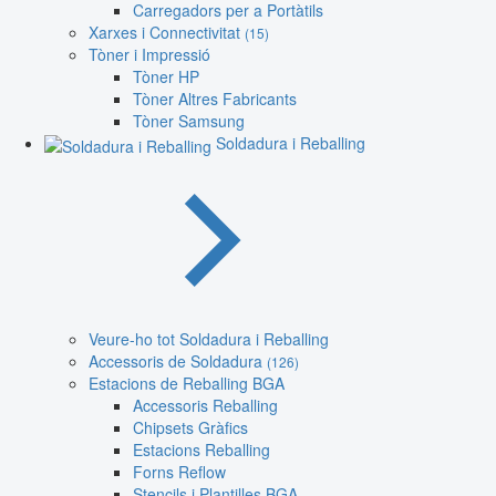
Carregadors per a Portàtils
Xarxes i Connectivitat
(15)
Tòner i Impressió
Tòner HP
Tòner Altres Fabricants
Tòner Samsung
Soldadura i Reballing
Veure-ho tot Soldadura i Reballing
Accessoris de Soldadura
(126)
Estacions de Reballing BGA
Accessoris Reballing
Chipsets Gràfics
Estacions Reballing
Forns Reflow
Stencils i Plantilles BGA