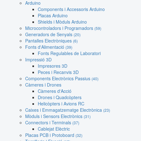
Arduino
Components i Accessoris Arduino
Placas Arduino
Shields i Mòduls Arduino
Microcontroladors i Programadors
(59)
Generadors de Senyals
(20)
Pantalles Electròniques
(6)
Fonts d'Alimentació
(39)
Fonts Regulables de Laboratori
Impressió 3D
Impresores 3D
Peces i Recanvis 3D
Components Electrònics Passius
(40)
Càmeres i Drones
Càmeres d'Acció
Drones i Quadcòpters
Helicòpters i Avions RC
Caixes i Emmagatzematge Electrònica
(23)
Mòduls i Sensors Electrònics
(31)
Connectors i Terminals
(37)
Cablejat Elèctric
Placas PCB i Protoboard
(32)