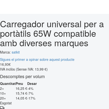
Carregador universal per a
portàtils 65W compatible
amb diverses marques
Marca:
satkit
Sigues el primer a opinar sobre aquest producte
16
,
93
€
IVA inclòs
(Sense IVA: 13,99 €)
Descomptes per volum
Quantitat
Preu
Desar
2+
16,25 €
-4%
10+
15,74 €
-7%
20+
14,05 €
-17%
Esgotat