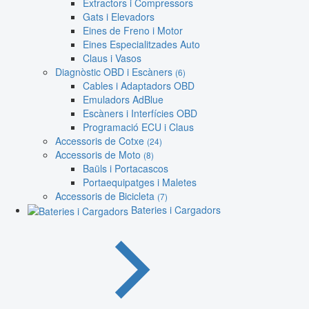
Extractors i Compressors
Gats i Elevadors
Eines de Freno i Motor
Eines Especialitzades Auto
Claus i Vasos
Diagnòstic OBD i Escàners
(6)
Cables i Adaptadors OBD
Emuladors AdBlue
Escàners i Interfícies OBD
Programació ECU i Claus
Accessoris de Cotxe
(24)
Accessoris de Moto
(8)
Baüls i Portacascos
Portaequipatges i Maletes
Accessoris de Bicicleta
(7)
Bateries i Cargadors