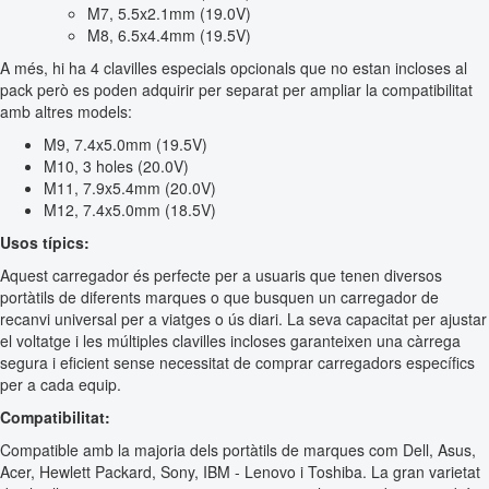
M7, 5.5x2.1mm (19.0V)
M8, 6.5x4.4mm (19.5V)
A més, hi ha 4 clavilles especials opcionals que no estan incloses al
pack però es poden adquirir per separat per ampliar la compatibilitat
amb altres models:
M9, 7.4x5.0mm (19.5V)
M10, 3 holes (20.0V)
M11, 7.9x5.4mm (20.0V)
M12, 7.4x5.0mm (18.5V)
Usos típics:
Aquest carregador és perfecte per a usuaris que tenen diversos
portàtils de diferents marques o que busquen un carregador de
recanvi universal per a viatges o ús diari. La seva capacitat per ajustar
el voltatge i les múltiples clavilles incloses garanteixen una càrrega
segura i eficient sense necessitat de comprar carregadors específics
per a cada equip.
Compatibilitat:
Compatible amb la majoria dels portàtils de marques com Dell, Asus,
Acer, Hewlett Packard, Sony, IBM - Lenovo i Toshiba. La gran varietat