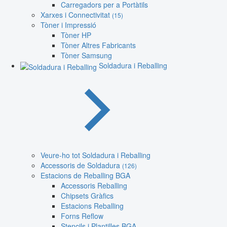
Carregadors per a Portàtils
Xarxes i Connectivitat
(15)
Tòner i Impressió
Tòner HP
Tòner Altres Fabricants
Tòner Samsung
Soldadura i Reballing
Veure-ho tot Soldadura i Reballing
Accessoris de Soldadura
(126)
Estacions de Reballing BGA
Accessoris Reballing
Chipsets Gràfics
Estacions Reballing
Forns Reflow
Stencils i Plantilles BGA