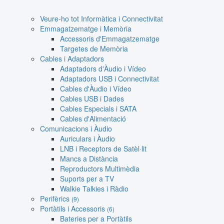
Veure-ho tot Informàtica i Connectivitat
Emmagatzematge i Memòria
Accessoris d'Emmagatzematge
Targetes de Memòria
Cables i Adaptadors
Adaptadors d'Àudio i Vídeo
Adaptadors USB i Connectivitat
Cables d'Àudio i Vídeo
Cables USB i Dades
Cables Especials i SATA
Cables d'Alimentació
Comunicacions i Àudio
Auriculars i Àudio
LNB i Receptors de Satèl·lit
Mancs a Distància
Reproductors Multimèdia
Suports per a TV
Walkie Talkies i Ràdio
Perifèrics
(9)
Portàtils i Accessoris
(6)
Bateries per a Portàtils