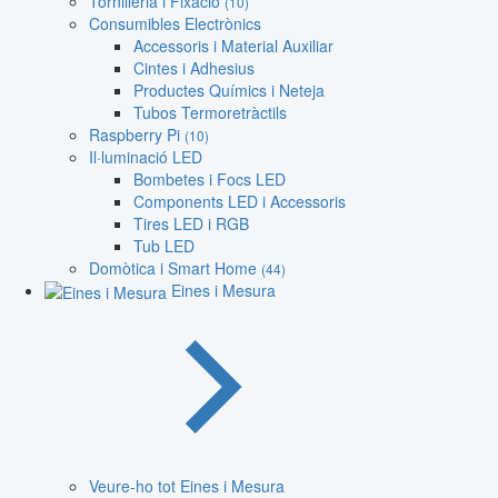
Tornilleria i Fixació
(10)
Consumibles Electrònics
Accessoris i Material Auxiliar
Cintes i Adhesius
Productes Químics i Neteja
Tubos Termoretràctils
Raspberry Pi
(10)
Il·luminació LED
Bombetes i Focs LED
Components LED i Accessoris
Tires LED i RGB
Tub LED
Domòtica i Smart Home
(44)
Eines i Mesura
Veure-ho tot Eines i Mesura