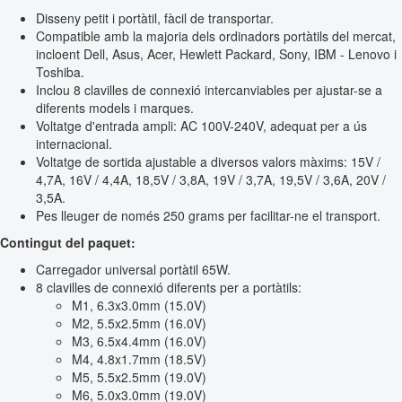
Disseny petit i portàtil, fàcil de transportar.
Compatible amb la majoria dels ordinadors portàtils del mercat,
incloent Dell, Asus, Acer, Hewlett Packard, Sony, IBM - Lenovo i
Toshiba.
Inclou 8 clavilles de connexió intercanviables per ajustar-se a
diferents models i marques.
Voltatge d'entrada ampli: AC 100V-240V, adequat per a ús
internacional.
Voltatge de sortida ajustable a diversos valors màxims: 15V /
4,7A, 16V / 4,4A, 18,5V / 3,8A, 19V / 3,7A, 19,5V / 3,6A, 20V /
3,5A.
Pes lleuger de només 250 grams per facilitar-ne el transport.
Contingut del paquet:
Carregador universal portàtil 65W.
8 clavilles de connexió diferents per a portàtils:
M1, 6.3x3.0mm (15.0V)
M2, 5.5x2.5mm (16.0V)
M3, 6.5x4.4mm (16.0V)
M4, 4.8x1.7mm (18.5V)
M5, 5.5x2.5mm (19.0V)
M6, 5.0x3.0mm (19.0V)