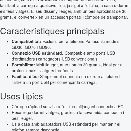
facilitant la càrrega a qualsevol lloc, ja sigui a l'oficina, a casa o durant
els teus viatges. El seu disseny lleuger, amb un pes aproximat de 30
grams, el converteix en un accessori portàtil i còmode de transportar.
Característiques principals
Compatibilitat:
Exclusiu per a telèfons Panasonic models
GD30, GD70 i GD90.
Connexió USB estàndard:
Compatible amb ports USB
d'ordinadors i carregadors USB convencionals.
Portabilitat:
Molt lleuger, amb només 30 grams, ideal per a
professionals i viatgers freqüents.
Facilitat d'ús:
Simplement connecta un extrem al telèfon i
l'altre a un port USB per començar la càrrega.
Usos típics
Càrrega ràpida i senzilla a l'oficina mitjançant connexió a PC.
Recàrrega durant viatges, gràcies a la seva mida compacta i
pes lleuger.
Ús a casa amb adaptadors USB estàndard per mantenir el
telèfon sempre disponible.