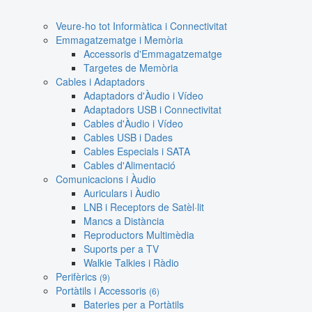
Veure-ho tot Informàtica i Connectivitat
Emmagatzematge i Memòria
Accessoris d'Emmagatzematge
Targetes de Memòria
Cables i Adaptadors
Adaptadors d'Àudio i Vídeo
Adaptadors USB i Connectivitat
Cables d'Àudio i Vídeo
Cables USB i Dades
Cables Especials i SATA
Cables d'Alimentació
Comunicacions i Àudio
Auriculars i Àudio
LNB i Receptors de Satèl·lit
Mancs a Distància
Reproductors Multimèdia
Suports per a TV
Walkie Talkies i Ràdio
Perifèrics
(9)
Portàtils i Accessoris
(6)
Bateries per a Portàtils