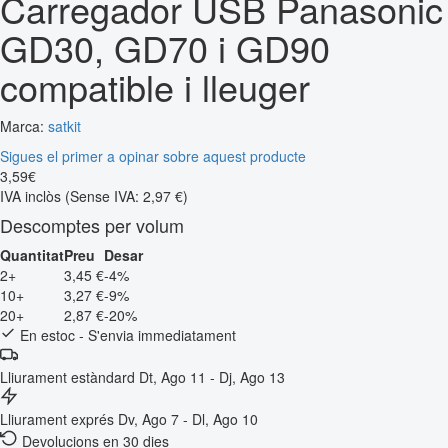
Carregador USB Panasonic
GD30, GD70 i GD90
compatible i lleuger
Marca:
satkit
Sigues el primer a opinar sobre aquest producte
3
,
59
€
IVA inclòs
(Sense IVA: 2,97 €)
Descomptes per volum
Quantitat
Preu
Desar
2+
3,45 €
-4%
10+
3,27 €
-9%
20+
2,87 €
-20%
En estoc - S'envia immediatament
Lliurament estàndard
Dt, Ago 11 - Dj, Ago 13
Lliurament exprés
Dv, Ago 7 - Dl, Ago 10
Devolucions en 30 dies