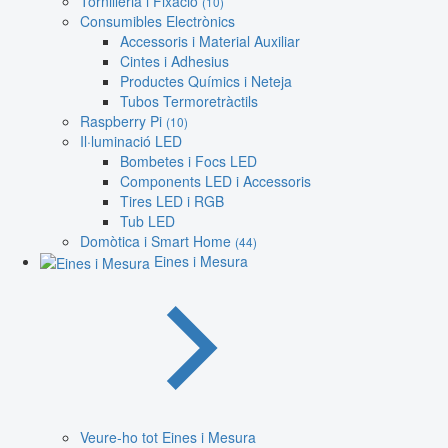
Tornilleria i Fixació
(10)
Consumibles Electrònics
Accessoris i Material Auxiliar
Cintes i Adhesius
Productes Químics i Neteja
Tubos Termoretràctils
Raspberry Pi
(10)
Il·luminació LED
Bombetes i Focs LED
Components LED i Accessoris
Tires LED i RGB
Tub LED
Domòtica i Smart Home
(44)
Eines i Mesura
Veure-ho tot Eines i Mesura