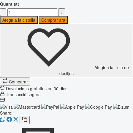
Quantitat
-
+
Afegir a la cistella
Comprar ara
Afegir a la llista de
desitjos
Comparar
Devolucions gratuïtes en 30 dies
Transacció segura
Share: