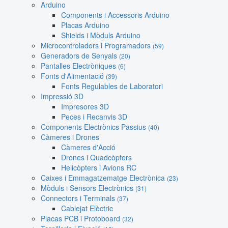
Arduino
Components i Accessoris Arduino
Placas Arduino
Shields i Mòduls Arduino
Microcontroladors i Programadors
(59)
Generadors de Senyals
(20)
Pantalles Electròniques
(6)
Fonts d'Alimentació
(39)
Fonts Regulables de Laboratori
Impressió 3D
Impresores 3D
Peces i Recanvis 3D
Components Electrònics Passius
(40)
Càmeres i Drones
Càmeres d'Acció
Drones i Quadcòpters
Helicòpters i Avions RC
Caixes i Emmagatzematge Electrònica
(23)
Mòduls i Sensors Electrònics
(31)
Connectors i Terminals
(37)
Cablejat Elèctric
Placas PCB i Protoboard
(32)