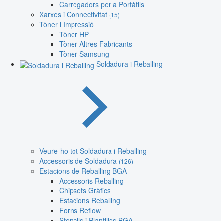
Carregadors per a Portàtils
Xarxes i Connectivitat
(15)
Tòner i Impressió
Tòner HP
Tòner Altres Fabricants
Tòner Samsung
Soldadura i Reballing
Veure-ho tot Soldadura i Reballing
Accessoris de Soldadura
(126)
Estacions de Reballing BGA
Accessoris Reballing
Chipsets Gràfics
Estacions Reballing
Forns Reflow
Stencils i Plantilles BGA