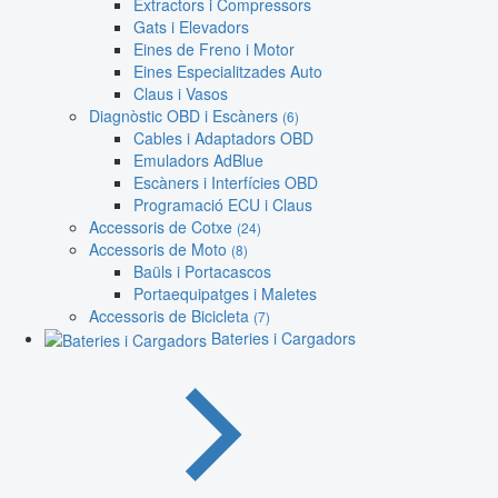
Extractors i Compressors
Gats i Elevadors
Eines de Freno i Motor
Eines Especialitzades Auto
Claus i Vasos
Diagnòstic OBD i Escàners
(6)
Cables i Adaptadors OBD
Emuladors AdBlue
Escàners i Interfícies OBD
Programació ECU i Claus
Accessoris de Cotxe
(24)
Accessoris de Moto
(8)
Baüls i Portacascos
Portaequipatges i Maletes
Accessoris de Bicicleta
(7)
Bateries i Cargadors