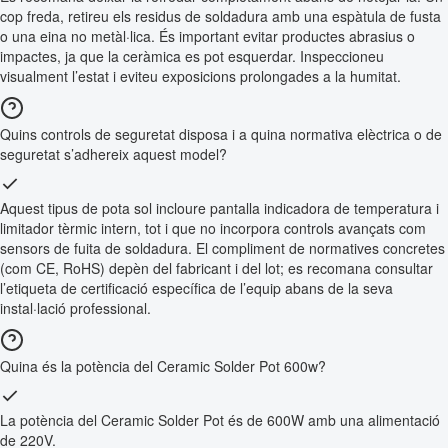
cop freda, retireu els residus de soldadura amb una espàtula de fusta
o una eina no metàl·lica. És important evitar productes abrasius o
impactes, ja que la ceràmica es pot esquerdar. Inspeccioneu
visualment l’estat i eviteu exposicions prolongades a la humitat.
Quins controls de seguretat disposa i a quina normativa elèctrica o de
seguretat s’adhereix aquest model?
Aquest tipus de pota sol incloure pantalla indicadora de temperatura i
limitador tèrmic intern, tot i que no incorpora controls avançats com
sensors de fuita de soldadura. El compliment de normatives concretes
(com CE, RoHS) depèn del fabricant i del lot; es recomana consultar
l’etiqueta de certificació específica de l’equip abans de la seva
instal·lació professional.
Quina és la potència del Ceramic Solder Pot 600w?
La potència del Ceramic Solder Pot és de 600W amb una alimentació
de 220V.