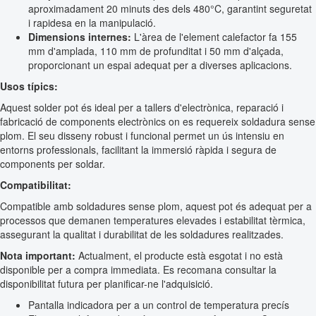
aproximadament 20 minuts des dels 480°C, garantint seguretat
i rapidesa en la manipulació.
Dimensions internes:
L'àrea de l'element calefactor fa 155
mm d'amplada, 110 mm de profunditat i 50 mm d'alçada,
proporcionant un espai adequat per a diverses aplicacions.
Usos típics:
Aquest solder pot és ideal per a tallers d'electrònica, reparació i
fabricació de components electrònics on es requereix soldadura sense
plom. El seu disseny robust i funcional permet un ús intensiu en
entorns professionals, facilitant la immersió ràpida i segura de
components per soldar.
Compatibilitat:
Compatible amb soldadures sense plom, aquest pot és adequat per a
processos que demanen temperatures elevades i estabilitat tèrmica,
assegurant la qualitat i durabilitat de les soldadures realitzades.
Nota important:
Actualment, el producte està esgotat i no està
disponible per a compra immediata. Es recomana consultar la
disponibilitat futura per planificar-ne l'adquisició.
Pantalla indicadora per a un control de temperatura precís