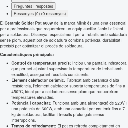
Preguntes i respostes
Ressenyes (0) (0 ressenyes)
El
Ceramic Solder Pot 600w
de la marca Mlink és una eina essencial
per a professionals que requereixen un equip auxiliar fiable i eficient
per a soldadura. Dissenyat especialment per a treballs amb soldadura
sense plom, aquest pot de soldadura combina potència, durabilitat i
precisió per optimitzar el procés de soldadura.
Característiques principals:
Control de temperatura precís:
Inclou una pantalla indicadora
que permet ajustar i supervisar la temperatura de treball amb
exactitud, assegurant resultats consistents.
Element calefactor ceràmic:
Fabricat amb ceràmica d'alta
resistència, l'element calefactor suporta temperatures de fins a
450°C, ideal per a soldadures sense plom que requereixen
temperatures elevades.
Potència i capacitat:
Funciona amb una alimentació de 220V i
una potència de 600W, amb una capacitat per contenir fins a 7
kg de soldadura, facilitant treballs prolongats sense
interrupcions.
Temps de refredament:
El pot es refreda completament en