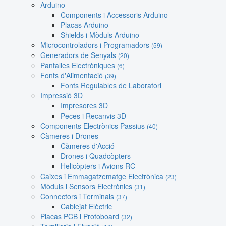
Arduino
Components i Accessoris Arduino
Placas Arduino
Shields i Mòduls Arduino
Microcontroladors i Programadors
(59)
Generadors de Senyals
(20)
Pantalles Electròniques
(6)
Fonts d'Alimentació
(39)
Fonts Regulables de Laboratori
Impressió 3D
Impresores 3D
Peces i Recanvis 3D
Components Electrònics Passius
(40)
Càmeres i Drones
Càmeres d'Acció
Drones i Quadcòpters
Helicòpters i Avions RC
Caixes i Emmagatzematge Electrònica
(23)
Mòduls i Sensors Electrònics
(31)
Connectors i Terminals
(37)
Cablejat Elèctric
Placas PCB i Protoboard
(32)