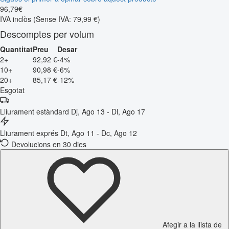
96
,
79
€
IVA inclòs
(Sense IVA: 79,99 €)
Descomptes per volum
Quantitat
Preu
Desar
2+
92,92 €
-4%
10+
90,98 €
-6%
20+
85,17 €
-12%
Esgotat
Lliurament estàndard
Dj, Ago 13 - Dl, Ago 17
Lliurament exprés
Dt, Ago 11 - Dc, Ago 12
Devolucions en 30 dies
Afegir a la llista de