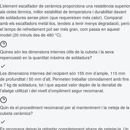
L’element escalfador de ceràmica proporciona una resistència superior
als cicles tèrmics, millor estabilitat de temperatura i durabilitat davant
de soldadures sense plom (que requereixen més calor). Comparat
amb els escalfadors metàl·lics, tendeix a tenir menys degradació, però
el temps de refredament pot ser més gran, com passa en aquest
model (20 minuts des de 480 °C).
Quines són les dimensions internes útils de la cubeta i la seva
repercussió en la quantitat màxima de soldadura?
Les dimensions internes del recipient són 155 mm d’ample, 110 mm
de profunditat i 50 mm d’alt. Permeten treballar còmodament amb fins
a 7 kg de soldadura, tot i que aquest valor depèn de la densitat de
l’aliatge utilitzat i del nivell d’ompliment segur recomanat.
Quin és el procediment recomanat per al manteniment i la neteja de la
cubeta ceràmica?
Es recomana deixar-la refredar completament abans de netejar-la. Un