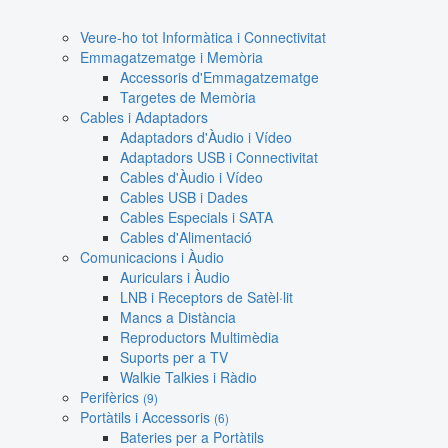
Veure-ho tot Informàtica i Connectivitat
Emmagatzematge i Memòria
Accessoris d'Emmagatzematge
Targetes de Memòria
Cables i Adaptadors
Adaptadors d'Àudio i Vídeo
Adaptadors USB i Connectivitat
Cables d'Àudio i Vídeo
Cables USB i Dades
Cables Especials i SATA
Cables d'Alimentació
Comunicacions i Àudio
Auriculars i Àudio
LNB i Receptors de Satèl·lit
Mancs a Distància
Reproductors Multimèdia
Suports per a TV
Walkie Talkies i Ràdio
Perifèrics
(9)
Portàtils i Accessoris
(6)
Bateries per a Portàtils