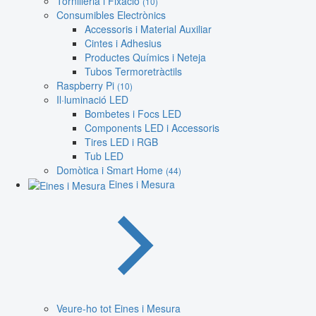
Tornilleria i Fixació
(10)
Consumibles Electrònics
Accessoris i Material Auxiliar
Cintes i Adhesius
Productes Químics i Neteja
Tubos Termoretràctils
Raspberry Pi
(10)
Il·luminació LED
Bombetes i Focs LED
Components LED i Accessoris
Tires LED i RGB
Tub LED
Domòtica i Smart Home
(44)
Eines i Mesura
Veure-ho tot Eines i Mesura