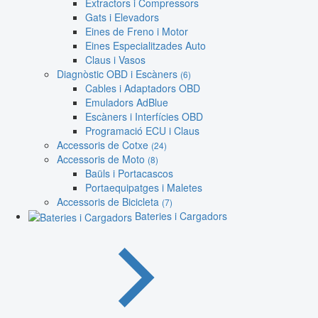
Extractors i Compressors
Gats i Elevadors
Eines de Freno i Motor
Eines Especialitzades Auto
Claus i Vasos
Diagnòstic OBD i Escàners
(6)
Cables i Adaptadors OBD
Emuladors AdBlue
Escàners i Interfícies OBD
Programació ECU i Claus
Accessoris de Cotxe
(24)
Accessoris de Moto
(8)
Baüls i Portacascos
Portaequipatges i Maletes
Accessoris de Bicicleta
(7)
Bateries i Cargadors