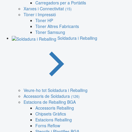
Carregadors per a Portàtils
Xarxes i Connectivitat
(15)
Tòner i Impressió
Tòner HP
Tòner Altres Fabricants
Tòner Samsung
Soldadura i Reballing
Veure-ho tot Soldadura i Reballing
Accessoris de Soldadura
(126)
Estacions de Reballing BGA
Accessoris Reballing
Chipsets Gràfics
Estacions Reballing
Forns Reflow
Stencils i Plantilles BGA