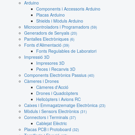
Arduino
Components i Accessoris Arduino
Placas Arduino
Shields i Mòduls Arduino
Microcontroladors i Programadors
(59)
Generadors de Senyals
(20)
Pantalles Electròniques
(6)
Fonts d'Alimentació
(39)
Fonts Regulables de Laboratori
Impressió 3D
Impresores 3D
Peces i Recanvis 3D
Components Electrònics Passius
(40)
Càmeres i Drones
Càmeres d'Acció
Drones i Quadcòpters
Helicòpters i Avions RC
Caixes i Emmagatzematge Electrònica
(23)
Mòduls i Sensors Electrònics
(31)
Connectors i Terminals
(37)
Cablejat Elèctric
Placas PCB i Protoboard
(32)