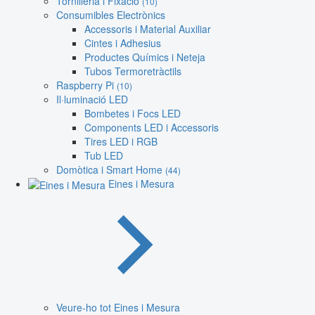
Tornilleria i Fixació
(10)
Consumibles Electrònics
Accessoris i Material Auxiliar
Cintes i Adhesius
Productes Químics i Neteja
Tubos Termoretràctils
Raspberry Pi
(10)
Il·luminació LED
Bombetes i Focs LED
Components LED i Accessoris
Tires LED i RGB
Tub LED
Domòtica i Smart Home
(44)
Eines i Mesura
Veure-ho tot Eines i Mesura