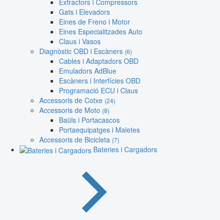
Extractors i Compressors
Gats i Elevadors
Eines de Freno i Motor
Eines Especialitzades Auto
Claus i Vasos
Diagnòstic OBD i Escàners
(6)
Cables i Adaptadors OBD
Emuladors AdBlue
Escàners i Interfícies OBD
Programació ECU i Claus
Accessoris de Cotxe
(24)
Accessoris de Moto
(8)
Baüls i Portacascos
Portaequipatges i Maletes
Accessoris de Bicicleta
(7)
Bateries i Cargadors