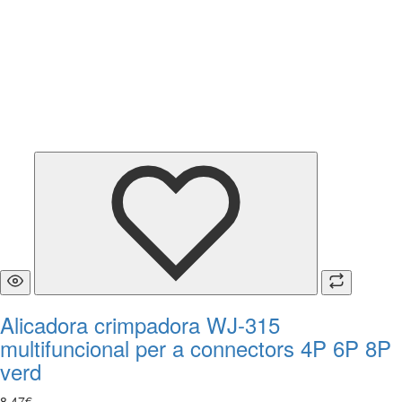
Alicadora crimpadora WJ-315
multifuncional per a connectors 4P 6P 8P
verd
8
,
47
€