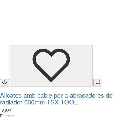
Alicates amb cable per a abraçadores de
radiador 630mm TSX TOOL
12
,
58
€
En estoc