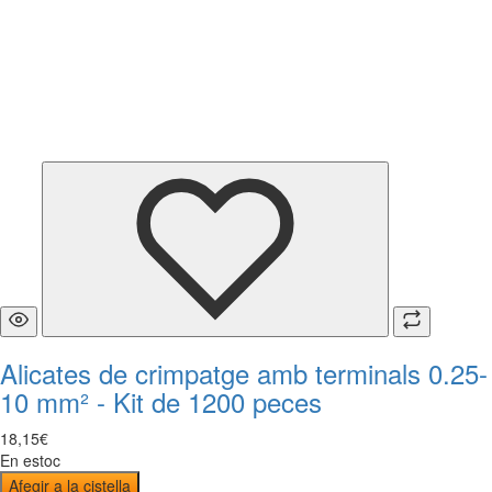
Alicates de crimpatge amb terminals 0.25-
10 mm² - Kit de 1200 peces
18
,
15
€
En estoc
Afegir a la cistella