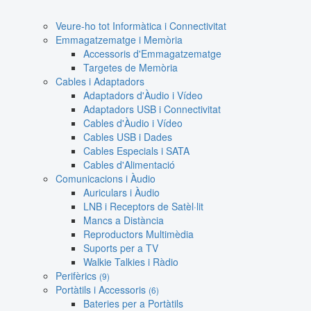
Veure-ho tot Informàtica i Connectivitat
Emmagatzematge i Memòria
Accessoris d'Emmagatzematge
Targetes de Memòria
Cables i Adaptadors
Adaptadors d'Àudio i Vídeo
Adaptadors USB i Connectivitat
Cables d'Àudio i Vídeo
Cables USB i Dades
Cables Especials i SATA
Cables d'Alimentació
Comunicacions i Àudio
Auriculars i Àudio
LNB i Receptors de Satèl·lit
Mancs a Distància
Reproductors Multimèdia
Suports per a TV
Walkie Talkies i Ràdio
Perifèrics
(9)
Portàtils i Accessoris
(6)
Bateries per a Portàtils