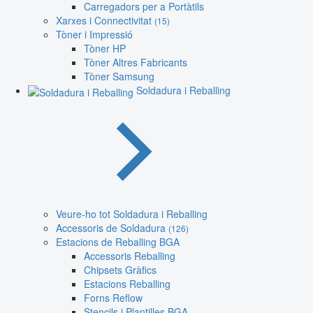
Carregadors per a Portàtils
Xarxes i Connectivitat
(15)
Tòner i Impressió
Tòner HP
Tòner Altres Fabricants
Tòner Samsung
Soldadura i Reballing
Veure-ho tot Soldadura i Reballing
Accessoris de Soldadura
(126)
Estacions de Reballing BGA
Accessoris Reballing
Chipsets Gràfics
Estacions Reballing
Forns Reflow
Stencils i Plantilles BGA