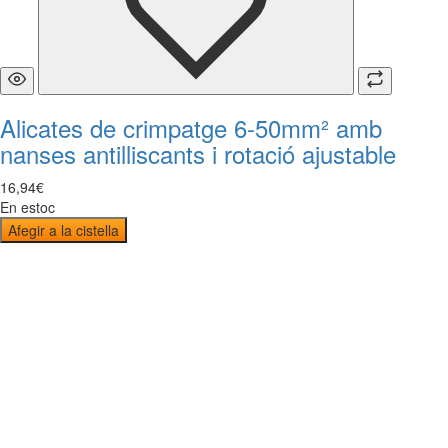
Alicates de crimpatge 6-50mm² amb
nanses antilliscants i rotació ajustable
16
,
94
€
En estoc
Afegir a la cistella