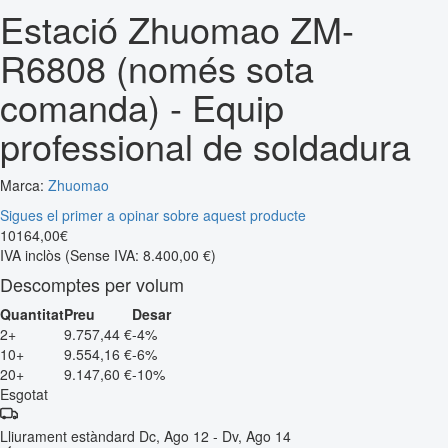
Estació Zhuomao ZM-
R6808 (només sota
comanda) - Equip
professional de soldadura
Marca:
Zhuomao
Sigues el primer a opinar sobre aquest producte
10164
,
00
€
IVA inclòs
(Sense IVA: 8.400,00 €)
Descomptes per volum
Quantitat
Preu
Desar
2+
9.757,44 €
-4%
10+
9.554,16 €
-6%
20+
9.147,60 €
-10%
Esgotat
Lliurament estàndard
Dc, Ago 12 - Dv, Ago 14