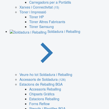
Carregadors per a Portàtils
Xarxes i Connectivitat
(15)
Tòner i Impressió
Tòner HP
Tòner Altres Fabricants
Tòner Samsung
Soldadura i Reballing
Veure-ho tot Soldadura i Reballing
Accessoris de Soldadura
(126)
Estacions de Reballing BGA
Accessoris Reballing
Chipsets Gràfics
Estacions Reballing
Forns Reflow
Stencils i Plantilles BGA