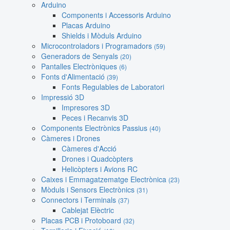
Arduino
Components i Accessoris Arduino
Placas Arduino
Shields i Mòduls Arduino
Microcontroladors i Programadors
(59)
Generadors de Senyals
(20)
Pantalles Electròniques
(6)
Fonts d'Alimentació
(39)
Fonts Regulables de Laboratori
Impressió 3D
Impresores 3D
Peces i Recanvis 3D
Components Electrònics Passius
(40)
Càmeres i Drones
Càmeres d'Acció
Drones i Quadcòpters
Helicòpters i Avions RC
Caixes i Emmagatzematge Electrònica
(23)
Mòduls i Sensors Electrònics
(31)
Connectors i Terminals
(37)
Cablejat Elèctric
Placas PCB i Protoboard
(32)