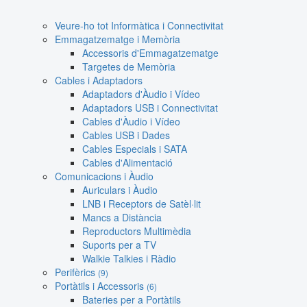
Veure-ho tot Informàtica i Connectivitat
Emmagatzematge i Memòria
Accessoris d'Emmagatzematge
Targetes de Memòria
Cables i Adaptadors
Adaptadors d'Àudio i Vídeo
Adaptadors USB i Connectivitat
Cables d'Àudio i Vídeo
Cables USB i Dades
Cables Especials i SATA
Cables d'Alimentació
Comunicacions i Àudio
Auriculars i Àudio
LNB i Receptors de Satèl·lit
Mancs a Distància
Reproductors Multimèdia
Suports per a TV
Walkie Talkies i Ràdio
Perifèrics
(9)
Portàtils i Accessoris
(6)
Bateries per a Portàtils