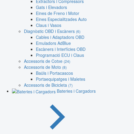
Extractors i Compressors
Gats i Elevadors
Eines de Freno i Motor
Eines Especialitzades Auto
Claus i Vasos
Diagnòstic OBD i Escàners
(6)
Cables i Adaptadors OBD
Emuladors AdBlue
Escàners i Interfícies OBD
Programació ECU i Claus
Accessoris de Cotxe
(24)
Accessoris de Moto
(8)
Baüls i Portacascos
Portaequipatges i Maletes
Accessoris de Bicicleta
(7)
Bateries i Cargadors