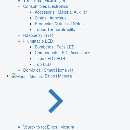
Tornilleria i Fixació
(10)
Consumibles Electrònics
Accessoris i Material Auxiliar
Cintes i Adhesius
Productes Químics i Neteja
Tubos Termoretràctils
Raspberry Pi
(10)
Il·luminació LED
Bombetes i Focs LED
Components LED i Accessoris
Tires LED i RGB
Tub LED
Domòtica i Smart Home
(44)
Eines i Mesura
Veure-ho tot Eines i Mesura