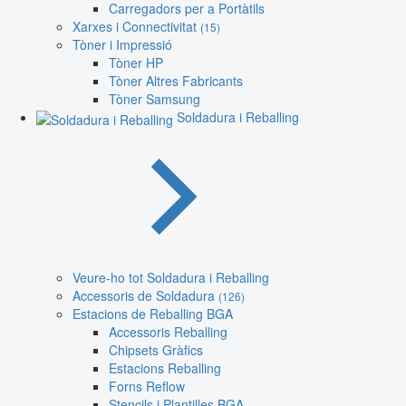
Carregadors per a Portàtils
Xarxes i Connectivitat
(15)
Tòner i Impressió
Tòner HP
Tòner Altres Fabricants
Tòner Samsung
Soldadura i Reballing
Veure-ho tot Soldadura i Reballing
Accessoris de Soldadura
(126)
Estacions de Reballing BGA
Accessoris Reballing
Chipsets Gràfics
Estacions Reballing
Forns Reflow
Stencils i Plantilles BGA