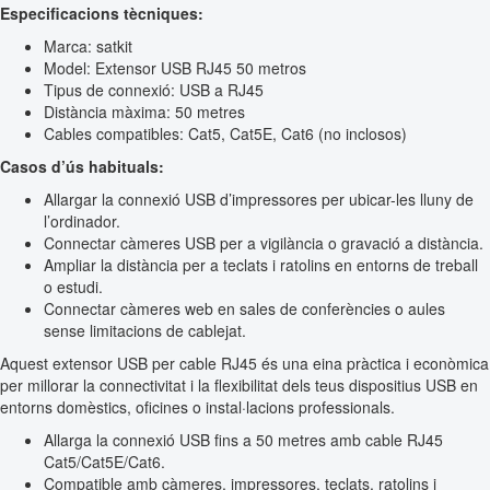
Especificacions tècniques:
Marca: satkit
Model: Extensor USB RJ45 50 metros
Tipus de connexió: USB a RJ45
Distància màxima: 50 metres
Cables compatibles: Cat5, Cat5E, Cat6 (no inclosos)
Casos d’ús habituals:
Allargar la connexió USB d’impressores per ubicar-les lluny de
l’ordinador.
Connectar càmeres USB per a vigilància o gravació a distància.
Ampliar la distància per a teclats i ratolins en entorns de treball
o estudi.
Connectar càmeres web en sales de conferències o aules
sense limitacions de cablejat.
Aquest extensor USB per cable RJ45 és una eina pràctica i econòmica
per millorar la connectivitat i la flexibilitat dels teus dispositius USB en
entorns domèstics, oficines o instal·lacions professionals.
Allarga la connexió USB fins a 50 metres amb cable RJ45
Cat5/Cat5E/Cat6.
Compatible amb càmeres, impressores, teclats, ratolins i