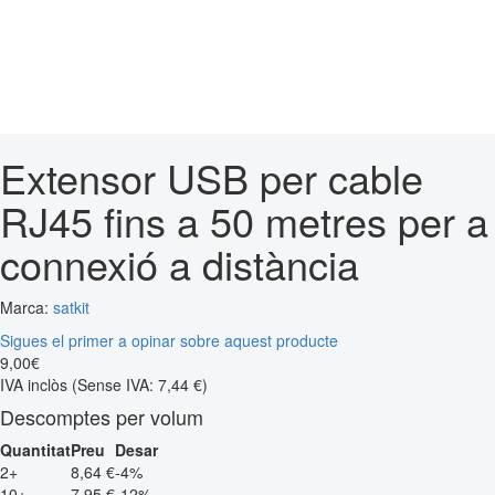
Extensor USB per cable
RJ45 fins a 50 metres per a
connexió a distància
Marca:
satkit
Sigues el primer a opinar sobre aquest producte
9
,
00
€
IVA inclòs
(Sense IVA: 7,44 €)
Descomptes per volum
Quantitat
Preu
Desar
2+
8,64 €
-4%
10+
7,95 €
-12%