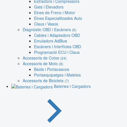
Extractors i Compressors
Gats i Elevadors
Eines de Freno i Motor
Eines Especialitzades Auto
Claus i Vasos
Diagnòstic OBD i Escàners
(6)
Cables i Adaptadors OBD
Emuladors AdBlue
Escàners i Interfícies OBD
Programació ECU i Claus
Accessoris de Cotxe
(24)
Accessoris de Moto
(8)
Baüls i Portacascos
Portaequipatges i Maletes
Accessoris de Bicicleta
(7)
Bateries i Cargadors