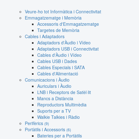
Veure-ho tot Informàtica i Connectivitat
Emmagatzematge i Memòria
Accessoris d'Emmagatzematge
Targetes de Memòria
Cables i Adaptadors
Adaptadors d'Àudio i Vídeo
Adaptadors USB i Connectivitat
Cables d'Àudio i Vídeo
Cables USB i Dades
Cables Especials i SATA
Cables d'Alimentació
Comunicacions i Àudio
Auriculars i Àudio
LNB i Receptors de Satèl·lit
Mancs a Distància
Reproductors Multimèdia
Suports per a TV
Walkie Talkies i Ràdio
Perifèrics
(9)
Portàtils i Accessoris
(6)
Bateries per a Portàtils