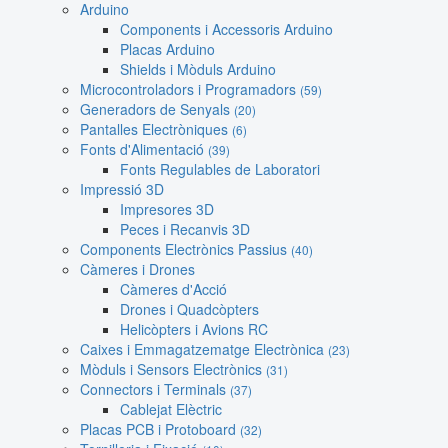
Arduino
Components i Accessoris Arduino
Placas Arduino
Shields i Mòduls Arduino
Microcontroladors i Programadors
(59)
Generadors de Senyals
(20)
Pantalles Electròniques
(6)
Fonts d'Alimentació
(39)
Fonts Regulables de Laboratori
Impressió 3D
Impresores 3D
Peces i Recanvis 3D
Components Electrònics Passius
(40)
Càmeres i Drones
Càmeres d'Acció
Drones i Quadcòpters
Helicòpters i Avions RC
Caixes i Emmagatzematge Electrònica
(23)
Mòduls i Sensors Electrònics
(31)
Connectors i Terminals
(37)
Cablejat Elèctric
Placas PCB i Protoboard
(32)