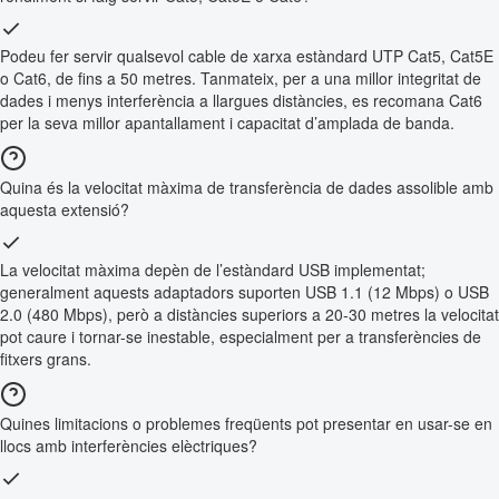
Podeu fer servir qualsevol cable de xarxa estàndard UTP Cat5, Cat5E
o Cat6, de fins a 50 metres. Tanmateix, per a una millor integritat de
dades i menys interferència a llargues distàncies, es recomana Cat6
per la seva millor apantallament i capacitat d’amplada de banda.
Quina és la velocitat màxima de transferència de dades assolible amb
aquesta extensió?
La velocitat màxima depèn de l’estàndard USB implementat;
generalment aquests adaptadors suporten USB 1.1 (12 Mbps) o USB
2.0 (480 Mbps), però a distàncies superiors a 20-30 metres la velocitat
pot caure i tornar-se inestable, especialment per a transferències de
fitxers grans.
Quines limitacions o problemes freqüents pot presentar en usar-se en
llocs amb interferències elèctriques?