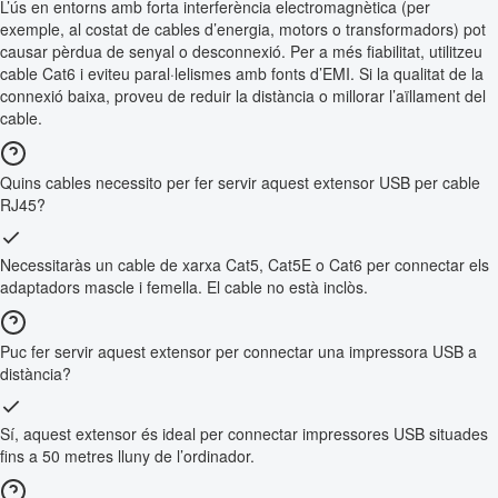
L’ús en entorns amb forta interferència electromagnètica (per
exemple, al costat de cables d’energia, motors o transformadors) pot
causar pèrdua de senyal o desconnexió. Per a més fiabilitat, utilitzeu
cable Cat6 i eviteu paral·lelismes amb fonts d’EMI. Si la qualitat de la
connexió baixa, proveu de reduir la distància o millorar l’aïllament del
cable.
Quins cables necessito per fer servir aquest extensor USB per cable
RJ45?
Necessitaràs un cable de xarxa Cat5, Cat5E o Cat6 per connectar els
adaptadors mascle i femella. El cable no està inclòs.
Puc fer servir aquest extensor per connectar una impressora USB a
distància?
Sí, aquest extensor és ideal per connectar impressores USB situades
fins a 50 metres lluny de l’ordinador.