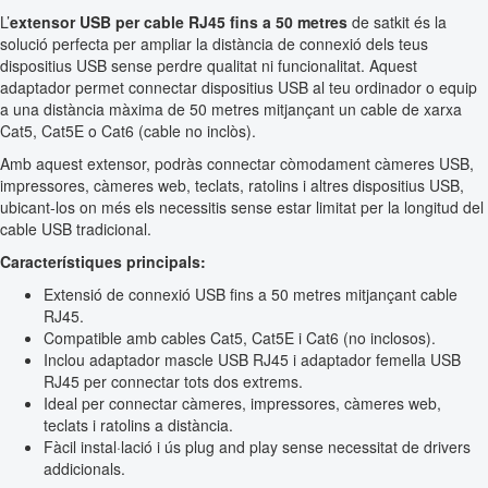
L’
extensor USB per cable RJ45 fins a 50 metres
de satkit és la
solució perfecta per ampliar la distància de connexió dels teus
dispositius USB sense perdre qualitat ni funcionalitat. Aquest
adaptador permet connectar dispositius USB al teu ordinador o equip
a una distància màxima de 50 metres mitjançant un cable de xarxa
Cat5, Cat5E o Cat6 (cable no inclòs).
Amb aquest extensor, podràs connectar còmodament càmeres USB,
impressores, càmeres web, teclats, ratolins i altres dispositius USB,
ubicant-los on més els necessitis sense estar limitat per la longitud del
cable USB tradicional.
Característiques principals:
Extensió de connexió USB fins a 50 metres mitjançant cable
RJ45.
Compatible amb cables Cat5, Cat5E i Cat6 (no inclosos).
Inclou adaptador mascle USB RJ45 i adaptador femella USB
RJ45 per connectar tots dos extrems.
Ideal per connectar càmeres, impressores, càmeres web,
teclats i ratolins a distància.
Fàcil instal·lació i ús plug and play sense necessitat de drivers
addicionals.