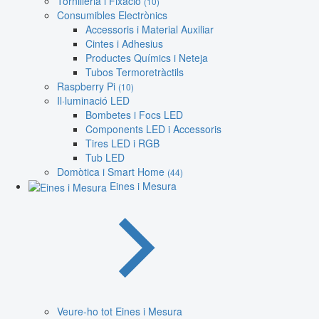
Tornilleria i Fixació
(10)
Consumibles Electrònics
Accessoris i Material Auxiliar
Cintes i Adhesius
Productes Químics i Neteja
Tubos Termoretràctils
Raspberry Pi
(10)
Il·luminació LED
Bombetes i Focs LED
Components LED i Accessoris
Tires LED i RGB
Tub LED
Domòtica i Smart Home
(44)
Eines i Mesura
Veure-ho tot Eines i Mesura