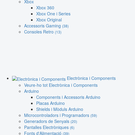
Xbox
Xbox 360
Xbox One i Series
Xbox Original
Accessoris Gaming
(38)
Consoles Retro
(13)
Electrònica i Components
Veure-ho tot Electrònica i Components
Arduino
Components i Accessoris Arduino
Placas Arduino
Shields i Mòduls Arduino
Microcontroladors i Programadors
(59)
Generadors de Senyals
(20)
Pantalles Electròniques
(6)
Fonts d'Alimentació
(39)