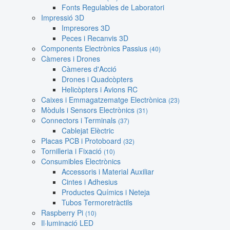
Fonts Regulables de Laboratori
Impressió 3D
Impresores 3D
Peces i Recanvis 3D
Components Electrònics Passius
(40)
Càmeres i Drones
Càmeres d'Acció
Drones i Quadcòpters
Helicòpters i Avions RC
Caixes i Emmagatzematge Electrònica
(23)
Mòduls i Sensors Electrònics
(31)
Connectors i Terminals
(37)
Cablejat Elèctric
Placas PCB i Protoboard
(32)
Tornilleria i Fixació
(10)
Consumibles Electrònics
Accessoris i Material Auxiliar
Cintes i Adhesius
Productes Químics i Neteja
Tubos Termoretràctils
Raspberry Pi
(10)
Il·luminació LED