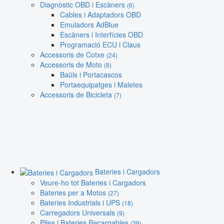
Diagnòstic OBD i Escàners
(6)
Cables i Adaptadors OBD
Emuladors AdBlue
Escàners i Interfícies OBD
Programació ECU i Claus
Accessoris de Cotxe
(24)
Accessoris de Moto
(8)
Baüls i Portacascos
Portaequipatges i Maletes
Accessoris de Bicicleta
(7)
Bateries i Cargadors
Veure-ho tot Bateries i Cargadors
Bateries per a Motos
(27)
Bateries Industrials i UPS
(18)
Carregadors Universals
(9)
Piles i Bateries Recargables
(39)