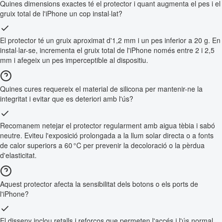
Quines dimensions exactes té el protector i quant augmenta el pes i el
gruix total de l'iPhone un cop instal·lat?
El protector té un gruix aproximat d'1,2 mm i un pes inferior a 20 g. En
instal·lar-se, incrementa el gruix total de l'iPhone només entre 2 i 2,5
mm i afegeix un pes imperceptible al dispositiu.
Quines cures requereix el material de silicona per mantenir-ne la
integritat i evitar que es deteriori amb l'ús?
Recomanem netejar el protector regularment amb aigua tèbia i sabó
neutre. Eviteu l'exposició prolongada a la llum solar directa o a fonts
de calor superiors a 60 °C per prevenir la decoloració o la pèrdua
d'elasticitat.
Aquest protector afecta la sensibilitat dels botons o els ports de
l'iPhone?
El disseny inclou retalls i reforços que permeten l'accés i l'ús normal