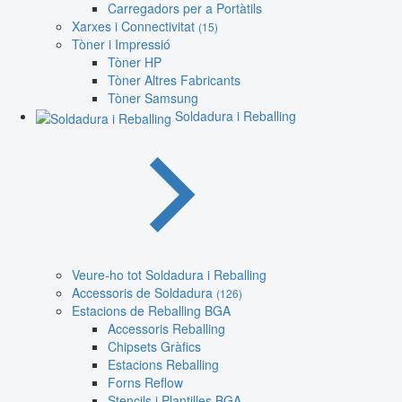
Carregadors per a Portàtils
Xarxes i Connectivitat
(15)
Tòner i Impressió
Tòner HP
Tòner Altres Fabricants
Tòner Samsung
Soldadura i Reballing
Veure-ho tot Soldadura i Reballing
Accessoris de Soldadura
(126)
Estacions de Reballing BGA
Accessoris Reballing
Chipsets Gràfics
Estacions Reballing
Forns Reflow
Stencils i Plantilles BGA