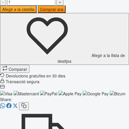
-
+
Afegir a la cistella
Comprar ara
Afegir a la llista de
desitjos
Comparar
Devolucions gratuïtes en 30 dies
Transacció segura
Share: