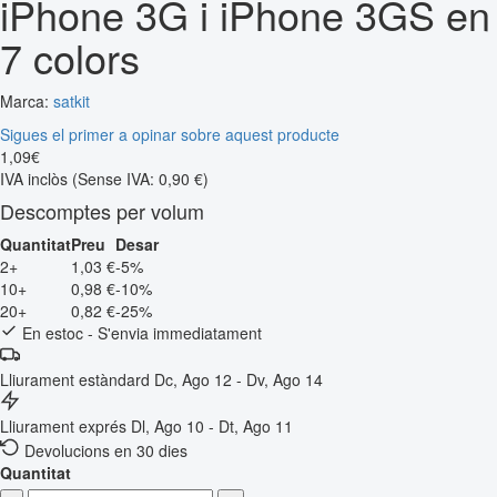
iPhone 3G i iPhone 3GS en
7 colors
Marca:
satkit
Sigues el primer a opinar sobre aquest producte
1
,
09
€
IVA inclòs
(Sense IVA: 0,90 €)
Descomptes per volum
Quantitat
Preu
Desar
2+
1,03 €
-5%
10+
0,98 €
-10%
20+
0,82 €
-25%
En estoc - S'envia immediatament
Lliurament estàndard
Dc, Ago 12 - Dv, Ago 14
Lliurament exprés
Dl, Ago 10 - Dt, Ago 11
Devolucions en 30 dies
Quantitat