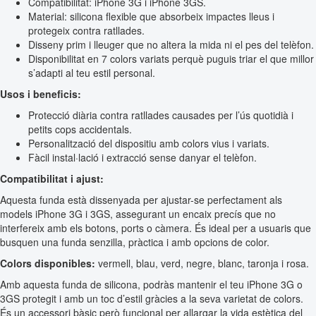
Compatibilitat: iPhone 3G i iPhone 3GS.
Material: silicona flexible que absorbeix impactes lleus i
protegeix contra ratllades.
Disseny prim i lleuger que no altera la mida ni el pes del telèfon.
Disponibilitat en 7 colors variats perquè puguis triar el que millor
s’adapti al teu estil personal.
Usos i beneficis:
Protecció diària contra ratllades causades per l’ús quotidià i
petits cops accidentals.
Personalització del dispositiu amb colors vius i variats.
Fàcil instal·lació i extracció sense danyar el telèfon.
Compatibilitat i ajust:
Aquesta funda està dissenyada per ajustar-se perfectament als
models iPhone 3G i 3GS, assegurant un encaix precís que no
interfereix amb els botons, ports o càmera. És ideal per a usuaris que
busquen una funda senzilla, pràctica i amb opcions de color.
Colors disponibles:
vermell, blau, verd, negre, blanc, taronja i rosa.
Amb aquesta funda de silicona, podràs mantenir el teu iPhone 3G o
3GS protegit i amb un toc d’estil gràcies a la seva varietat de colors.
És un accessori bàsic però funcional per allargar la vida estètica del