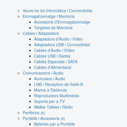
Veure-ho tot Informàtica i Connectivitat
Emmagatzematge i Memòria
Accessoris d'Emmagatzematge
Targetes de Memòria
Cables i Adaptadors
Adaptadors d'Àudio i Vídeo
Adaptadors USB i Connectivitat
Cables d'Àudio i Vídeo
Cables USB i Dades
Cables Especials i SATA
Cables d'Alimentació
Comunicacions i Àudio
Auriculars i Àudio
LNB i Receptors de Satèl·lit
Mancs a Distància
Reproductors Multimèdia
Suports per a TV
Walkie Talkies i Ràdio
Perifèrics
(9)
Portàtils i Accessoris
(6)
Bateries per a Portàtils