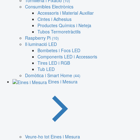
Tornilleria i Fixació
(10)
Consumibles Electrònics
Accessoris i Material Auxiliar
Cintes i Adhesius
Productes Químics i Neteja
Tubos Termoretràctils
Raspberry Pi
(10)
Il·luminació LED
Bombetes i Focs LED
Components LED i Accessoris
Tires LED i RGB
Tub LED
Domòtica i Smart Home
(44)
Eines i Mesura
Veure-ho tot Eines i Mesura