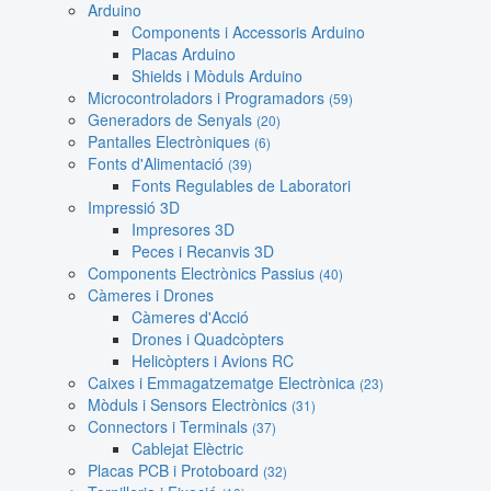
Arduino
Components i Accessoris Arduino
Placas Arduino
Shields i Mòduls Arduino
Microcontroladors i Programadors
(59)
Generadors de Senyals
(20)
Pantalles Electròniques
(6)
Fonts d'Alimentació
(39)
Fonts Regulables de Laboratori
Impressió 3D
Impresores 3D
Peces i Recanvis 3D
Components Electrònics Passius
(40)
Càmeres i Drones
Càmeres d'Acció
Drones i Quadcòpters
Helicòpters i Avions RC
Caixes i Emmagatzematge Electrònica
(23)
Mòduls i Sensors Electrònics
(31)
Connectors i Terminals
(37)
Cablejat Elèctric
Placas PCB i Protoboard
(32)