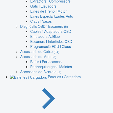
Extractors i Compressors
Gats i Elevadors
Eines de Freno i Motor
Eines Especialitzades Auto
Claus i Vasos
Diagnòstic OBD i Escàners
(6)
Cables i Adaptadors OBD
Emuladors AdBlue
Escàners i Interfícies OBD
Programació ECU i Claus
Accessoris de Cotxe
(24)
Accessoris de Moto
(8)
Baüls i Portacascos
Portaequipatges i Maletes
Accessoris de Bicicleta
(7)
Bateries i Cargadors